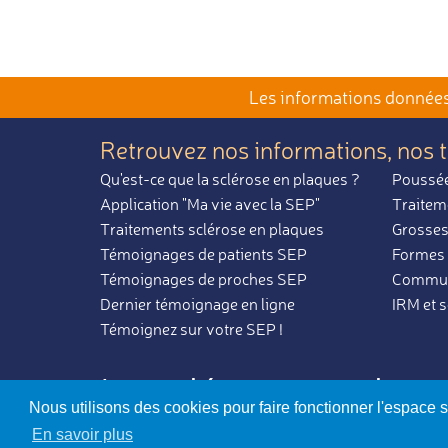
Les informations données 
Retrouvez nos informations,
nos 
Qu'est-ce que la sclérose en plaques ?
Poussée
Application "Ma vie avec la SEP"
Traitem
Traitements sclérose en plaques
Grosses
Témoignages de patients SEP
Formes 
Témoignages de proches SEP
Communa
Dernier témoignage en ligne
IRM et 
Témoignez sur votre SEP !
La sclérose en plaq
Nous utilisons des cookies pour faire fonctionner l'espace 
En savoir plus
Charte d’utilisation
-
Mentions légales
© Association N