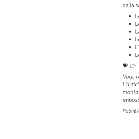
de la s
L
L
L
L
L
L
💝 👉
Vous r
L’arti
montan
imposa
Publié 