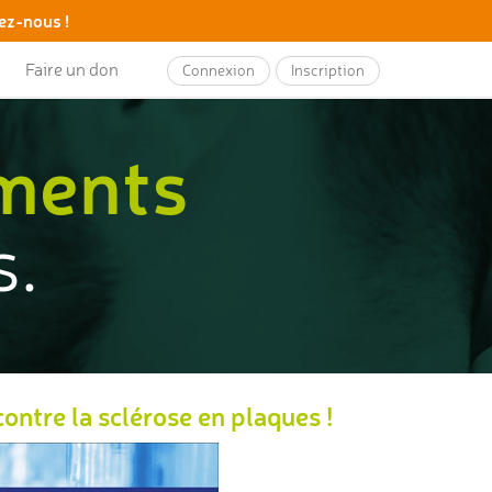
ez-nous !
Faire un don
Connexion
Inscription
ements
s.
ntre la sclérose en plaques !