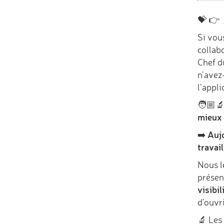
💝 👉
Si vou
collab
Chef d
n’avez
l’appli
🧑🏼‍
mieux 
Aujo
➡️
travai
Nous l
présen
visibil
d’ouvr
🔬 Les