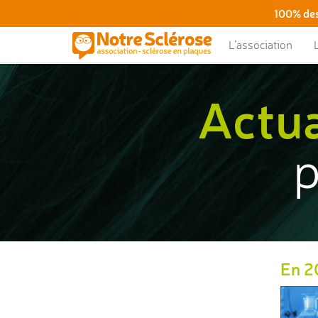
100% des
L’association
Actua
p
En 20