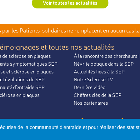
Voir toutes les actualités
par les Patients-solidaires
ne remplacent en aucun cas la
témoignages et toutes nos actualités
 de sclérose en plaques
À la rencontre des chercheurs
ents symptomatiques SEP
Névrite optique dans la SEP
se et sclérose en plaques
Actualités liées à la SEP
et évolutions de SEP
Notre Sclérose TV
uté d'entraide SEP
Dernière vidéo
sclérose en plaques
Chiffres clés de la SEP
Nos partenaires
par ceux qui en parlent
ues,
sécurisé de la communauté d'entraide et pour réaliser des statis
otre Sclérose - Loi 1901
-
Reconnue d’intérêt général