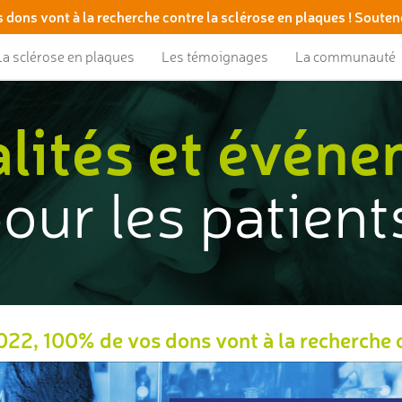
 dons vont à la recherche contre la sclérose en plaques ! Souten
La sclérose en plaques
Les témoignages
La communauté
lités et évén
our les patient
22, 100% de vos dons vont à la recherche co