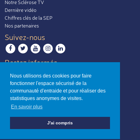
Notre Sclérose TV
Dernière vidéo
Chiffres clés de la SEP
Nos partenaires
Suivez-nous
Restez informés
Recevoir notre newsletter
Nous utilisons des cookies pour faire
Contactez-nous
fonctionner l'espace sécurisé de la
Envoyer un e-mail
communauté d'entraide et pour réaliser des
statistiques anonymes de visites.
La sclérose en plaques,
En savoir plus
par ceux qui en parlent le mieux.
Charte d’utilisation
-
Mentions légales
J'ai compris
© Association Notre Sclérose - Loi 1901
Reconnue d’intérêt général