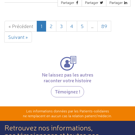
Partager
Partager
Partager
« Précédent
1
2
3
4
5
…
89
Suivant »
Ne laissez pas les autres
raconter votre histoire
Témoignez !
Les informations données par les Patients-solidaires
ne remplacent en aucun cas la relation patient/médecin.
Retrouvez nos informations,