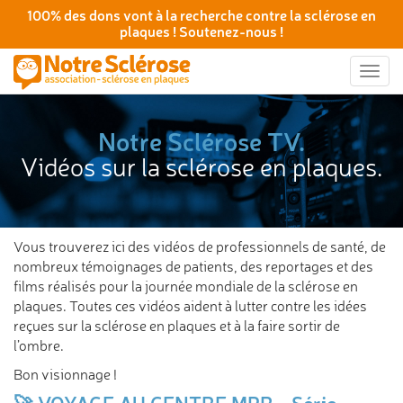
100% des dons vont à la recherche contre la sclérose en
plaques ! Soutenez-nous !
Togg
navig
Notre Sclérose TV.
Vidéos sur la sclérose en plaques.
Vous trouverez ici des vidéos de professionnels de santé, de
nombreux témoignages de patients, des reportages et des
films réalisés pour la journée mondiale de la sclérose en
plaques. Toutes ces vidéos aident à lutter contre les idées
reçues sur la sclérose en plaques et à la faire sortir de
l’ombre.
Bon visionnage !