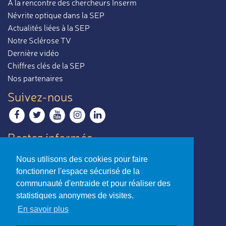
À la rencontre des chercheurs Inserm
Névrite optique dans la SEP
Actualités liées à la SEP
Notre Sclérose TV
Dernière vidéo
Chiffres clés de la SEP
Nos partenaires
Suivez-nous
Restez informés
Recevoir notre newsletter
Nous utilisons des cookies pour faire
Contactez-nous
fonctionner l'espace sécurisé de la
Envoyer un e-mail
communauté d'entraide et pour réaliser des
statistiques anonymes de visites.
La sclérose en plaques,
En savoir plus
par ceux qui en parlent le mieux.