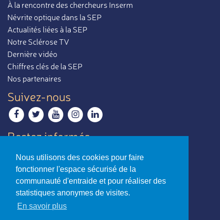
À la rencontre des chercheurs Inserm
Névrite optique dans la SEP
Actualités liées à la SEP
Notre Sclérose TV
Dernière vidéo
Chiffres clés de la SEP
Nos partenaires
Suivez-nous
Restez informés
Recevoir notre newsletter
Nous utilisons des cookies pour faire
Contactez-nous
fonctionner l'espace sécurisé de la
Envoyer un e-mail
communauté d'entraide et pour réaliser des
statistiques anonymes de visites.
La sclérose en plaques,
En savoir plus
par ceux qui en parlent le mieux.