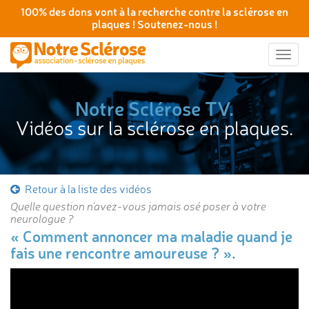
100% des dons vont à la recherche contre la sclérose en
plaques ! Soutenez-nous !
Togg
navig
Notre Sclérose TV.
Vidéos sur la sclérose en plaques.
Retour à la liste des vidéos
Quelle question n'avez-vous jamais osé poser à votre
neurologue ?
« Comment annoncer ma maladie quand je
fais une rencontre amoureuse ? ».