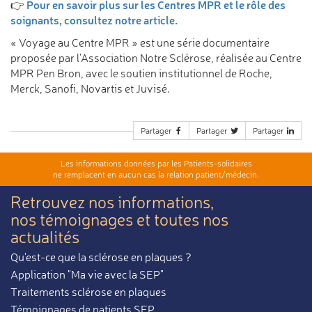
Pour en savoir plus sur les Centres MPR et le rôle des
👉
soignants, consultez notre article.
« Voyage au Centre MPR » est une série documentaire
proposée par l’Association Notre Sclérose, réalisée au Centre
MPR Pen Bron, avec le soutien institutionnel de Roche,
Merck, Sanofi, Novartis et Juvisé.
Partager
Partager
Partager
Les informations données par les Patients-solidaires
ne remplacent en aucun cas la relation patient/médecin.
Retrouvez nos informations,
nos témoignages et toutes nos
actualités
Qu'est-ce que la sclérose en plaques ?
Application "Ma vie avec la SEP"
Traitements sclérose en plaques
Témoignages de patients SEP