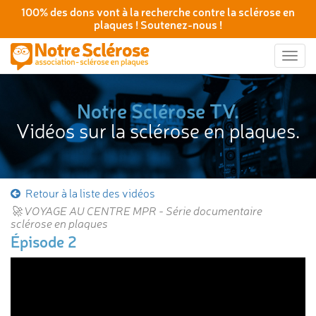
100% des dons vont à la recherche contre la sclérose en
plaques ! Soutenez-nous !
Togg
navig
Notre Sclérose TV.
Vidéos sur la sclérose en plaques.
Retour à la liste des vidéos
🚀 VOYAGE AU CENTRE MPR - Série documentaire
sclérose en plaques
Épisode 2