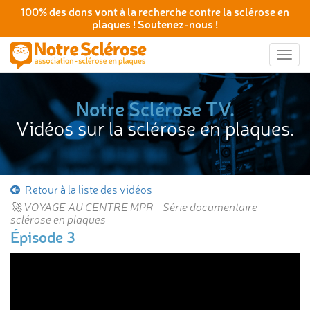
100% des dons vont à la recherche contre la sclérose en
plaques ! Soutenez-nous !
Togg
navig
Notre Sclérose TV.
Vidéos sur la sclérose en plaques.
Retour à la liste des vidéos
🚀 VOYAGE AU CENTRE MPR - Série documentaire
sclérose en plaques
Épisode 3