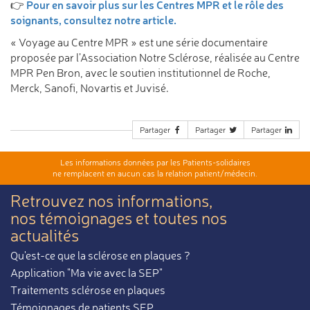
Pour en savoir plus sur les Centres MPR et le rôle des
👉
soignants, consultez notre article.
« Voyage au Centre MPR » est une série documentaire
proposée par l’Association Notre Sclérose, réalisée au Centre
MPR Pen Bron, avec le soutien institutionnel de Roche,
Merck, Sanofi, Novartis et Juvisé.
Partager
Partager
Partager
Les informations données par les Patients-solidaires
ne remplacent en aucun cas la relation patient/médecin.
Retrouvez nos informations,
nos témoignages et toutes nos
actualités
Qu'est-ce que la sclérose en plaques ?
Application "Ma vie avec la SEP"
Traitements sclérose en plaques
Témoignages de patients SEP