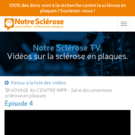
100% des dons vont à la recherche contre la sclérose en
plaques ! Soutenez-nous !
Togg
navig
Notre Sclérose TV.
Vidéos sur la sclérose en plaques.
Retour à la liste des vidéos
🚀 VOYAGE AU CENTRE MPR - Série documentaire
sclérose en plaques
Épisode 4