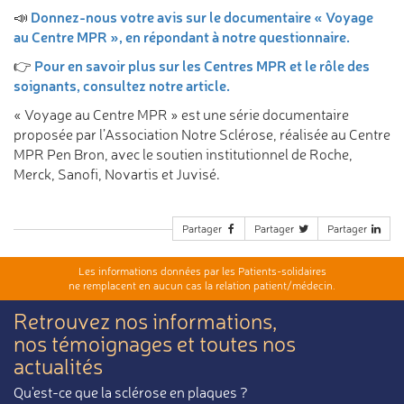
Donnez-nous votre avis sur le documentaire « Voyage
📣
au Centre MPR », en répondant à notre questionnaire.
Pour en savoir plus sur les Centres MPR et le rôle des
👉
soignants, consultez notre article.
« Voyage au Centre MPR » est une série documentaire
proposée par l’Association Notre Sclérose, réalisée au Centre
MPR Pen Bron, avec le soutien institutionnel de Roche,
Merck, Sanofi, Novartis et Juvisé.
Partager
Partager
Partager
Les informations données par les Patients-solidaires
ne remplacent en aucun cas la relation patient/médecin.
Retrouvez nos informations,
nos témoignages et toutes nos
actualités
Qu'est-ce que la sclérose en plaques ?