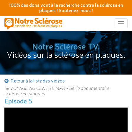
100% des dons vont à la recherche contre la sclérose en
plaques ! Soutenez-nous !
Togg
navig
Notre Sclérose TV.
Vidéos sur la sclérose en plaques.
Retour à la liste des vidéos
🚀 VOYAGE AU CENTRE MPR - Série documentaire
sclérose en plaques
Épisode 5