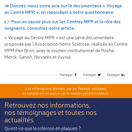
Donnez-nous votre avis sur le documentaire « Voyage
📣
au Centre MPR », en répondant à notre questionnaire.
Pour en savoir plus sur les Centres MPR et le rôle des
👉
soignants, consultez notre article.
« Voyage au Centre MPR » est une série documentaire
proposée par l’Association Notre Sclérose, réalisée au Centre
MPR Pen Bron, avec le soutien institutionnel de Roche,
Merck, Sanofi, Novartis et Juvisé.
Partager
Partager
Partager
Les informations données par les Patients-solidaires
ne remplacent en aucun cas la relation patient/médecin.
Retrouvez nos informations,
nos témoignages et toutes nos
actualités
Qu'est-ce que la sclérose en plaques ?