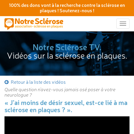
100% des dons vont à la recherche contre la sclérose en
plaques ! Soutenez-nous !
Togg
navig
Notre Sclérose TV.
Vidéos sur la sclérose en plaques.
Retour à la liste des vidéos
Quelle question n'avez-vous jamais osé poser à votre
neurologue ?
« J’ai moins de désir sexuel, est-ce lié à ma
sclérose en plaques ? ».