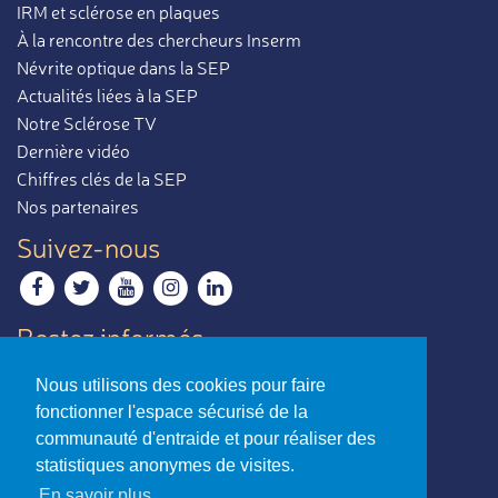
IRM et sclérose en plaques
À la rencontre des chercheurs Inserm
Névrite optique dans la SEP
Actualités liées à la SEP
Notre Sclérose TV
Dernière vidéo
Chiffres clés de la SEP
Nos partenaires
Suivez-nous
Restez informés
Recevoir notre newsletter
Nous utilisons des cookies pour faire
Contactez-nous
fonctionner l'espace sécurisé de la
Envoyer un e-mail
communauté d'entraide et pour réaliser des
statistiques anonymes de visites.
La sclérose en plaques,
En savoir plus