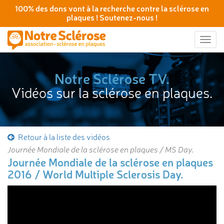
100% des dons vont à la recherche contre la sclérose en
plaques ! Soutenez-nous !
Togg
navig
Notre Sclérose TV.
Vidéos sur la sclérose en plaques.
Retour à la liste des vidéos
Journée Mondiale de la sclérose en plaques / MS Day.
Journée Mondiale de la sclérose en plaques
2016 / World Multiple Sclerosis Day.