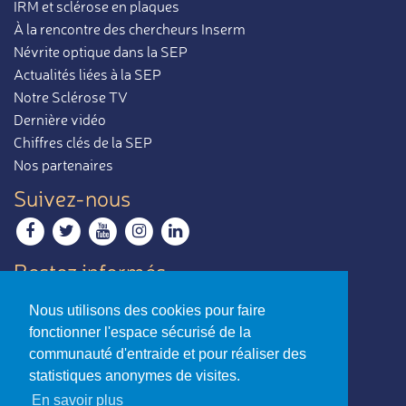
IRM et sclérose en plaques
À la rencontre des chercheurs Inserm
Névrite optique dans la SEP
Actualités liées à la SEP
Notre Sclérose TV
Dernière vidéo
Chiffres clés de la SEP
Nos partenaires
Suivez-nous
Restez informés
Recevoir notre newsletter
Nous utilisons des cookies pour faire
Contactez-nous
fonctionner l'espace sécurisé de la
Envoyer un e-mail
communauté d'entraide et pour réaliser des
statistiques anonymes de visites.
La sclérose en plaques,
En savoir plus