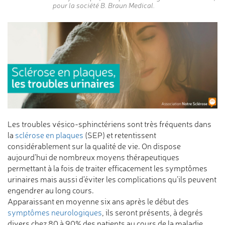
pour la société B. Braun Medical.
Les troubles vésico-sphinctériens sont très fréquents dans
la
sclérose en plaques
(SEP) et retentissent
considérablement sur la qualité de vie. On dispose
aujourd’hui de nombreux moyens thérapeutiques
permettant à la fois de traiter efficacement les symptômes
urinaires mais aussi d’éviter les complications qu’ils peuvent
engendrer au long cours.
Apparaissant en moyenne six ans après le début des
symptômes neurologiques
, ils seront présents, à degrés
divers chez 80 à 90% des patients au cours de la maladie.