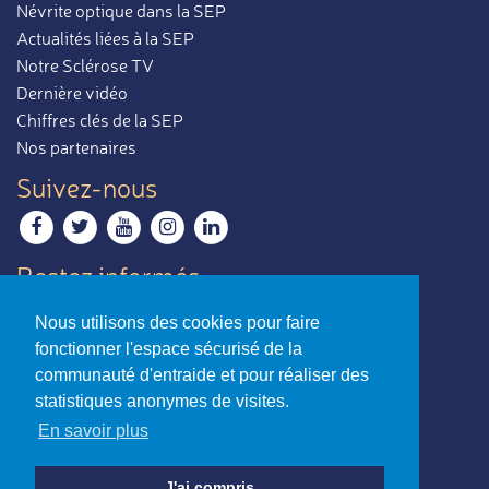
Névrite optique dans la SEP
Actualités liées à la SEP
Notre Sclérose TV
Dernière vidéo
Chiffres clés de la SEP
Nos partenaires
Suivez-nous
Restez informés
Recevoir notre newsletter
Nous utilisons des cookies pour faire
Contactez-nous
fonctionner l'espace sécurisé de la
Envoyer un e-mail
communauté d'entraide et pour réaliser des
statistiques anonymes de visites.
La sclérose en plaques,
En savoir plus
par ceux qui en parlent le mieux.
Charte d’utilisation
-
Mentions légales
J'ai compris