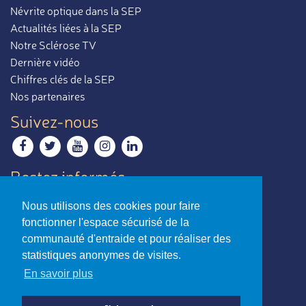
Névrite optique dans la SEP
Actualités liées à la SEP
Notre Sclérose TV
Dernière vidéo
Chiffres clés de la SEP
Nos partenaires
Suivez-nous
Restez informés
Recevoir notre newsletter
Nous utilisons des cookies pour faire
Contactez-nous
fonctionner l'espace sécurisé de la
Envoyer un e-mail
communauté d'entraide et pour réaliser des
statistiques anonymes de visites.
La sclérose en plaques,
En savoir plus
par ceux qui en parlent le mieux.
Charte d’utilisation
-
Mentions légales