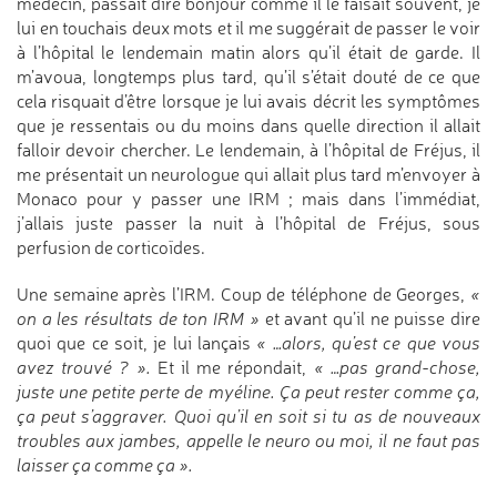
médecin, passait dire bonjour comme il le faisait souvent, je
lui en touchais deux mots et il me suggérait de passer le voir
à l’hôpital le lendemain matin alors qu’il était de garde. Il
m’avoua, longtemps plus tard, qu’il s’était douté de ce que
cela risquait d’être lorsque je lui avais décrit les symptômes
que je ressentais ou du moins dans quelle direction il allait
falloir devoir chercher. Le lendemain, à l’hôpital de Fréjus, il
me présentait un neurologue qui allait plus tard m’envoyer à
Monaco pour y passer une IRM ; mais dans l’immédiat,
j’allais juste passer la nuit à l’hôpital de Fréjus, sous
perfusion de corticoïdes.
Une semaine après l’IRM. Coup de téléphone de Georges,
«
on a les résultats de ton IRM »
et avant qu’il ne puisse dire
quoi que ce soit, je lui lançais
« …alors, qu’est ce que vous
avez trouvé ? ».
Et il me répondait,
« …pas grand-chose,
juste une petite perte de myéline. Ça peut rester comme ça,
ça peut s’aggraver. Quoi qu’il en soit si tu as de nouveaux
troubles aux jambes, appelle le neuro ou moi, il ne faut pas
laisser ça comme ça ».