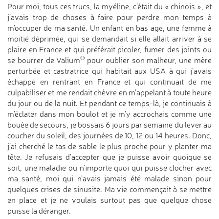
Pour moi, tous ces trucs, la myéline, c’était du « chinois », et
j’avais trop de choses à faire pour perdre mon temps à
m’occuper de ma santé. Un enfant en bas age, une femme à
moitié déprimée, qui se demandait si elle allait arriver à se
plaire en France et qui préférait picoler, fumer des joints ou
®
se bourrer de Valium
pour oublier son malheur, une mère
perturbée et castratrice qui habitait aux USA à qui j’avais
échappé en rentrant en France et qui continuait de me
culpabiliser et me rendait chèvre en m’appelant à toute heure
du jour ou de la nuit. Et pendant ce temps-là, je continuais à
m’éclater dans mon boulot et je m’y accrochais comme une
bouée de secours, je bossais 6 jours par semaine du lever au
coucher du soleil, des journées de 10, 12 ou 14 heures. Donc,
j’ai cherché le tas de sable le plus proche pour y planter ma
tête. Je refusais d’accepter que je puisse avoir quoique se
soit, une maladie ou n’importe quoi qui puisse clocher avec
ma santé, moi qui n’avais jamais été malade sinon pour
quelques crises de sinusite. Ma vie commençait à se mettre
en place et je ne voulais surtout pas que quelque chose
puisse la déranger.