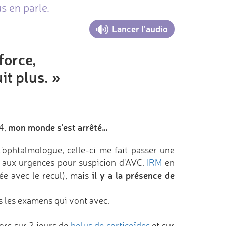
s en parle.
Lancer l'audio
force,
it plus. »
mon monde s'est arrêté…
4,
'ophtalmologue, celle-ci me fait passer une
se aux urgences pour suspicion d'AVC.
IRM
en
il y a la présence de
ée avec le recul), mais
us les examens qui vont avec.
ors sur 2 jours de
bolus de corticoïdes
et sur