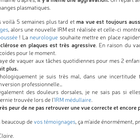
hanges plasmatiques.
ma vue est toujours auss
 voilà 5 semaines plus tard et
iges
, alors une nouvelle IRM est réalisée et celle-ci montr
poussée
! La
neurologue
souhaite mettre en place rapid
clérose en plaques est très agressive
. En raison du vac
icoïdes pour le moment.
saye de vaquer aux tâches quotidiennes pour mes 2 enfan
it plus.
hologiquement je suis très mal, dans une incertitude t
nversion professionnelle…
 également des douleurs dorsales, je ne sais pas si ell
rnie trouvée lors de l'
IRM médullaire
.
 très peur de ne pas retrouver une vue correcte et encore 
is beaucoup de
vos témoignages
, ça m'aide énormément, pr
laire.