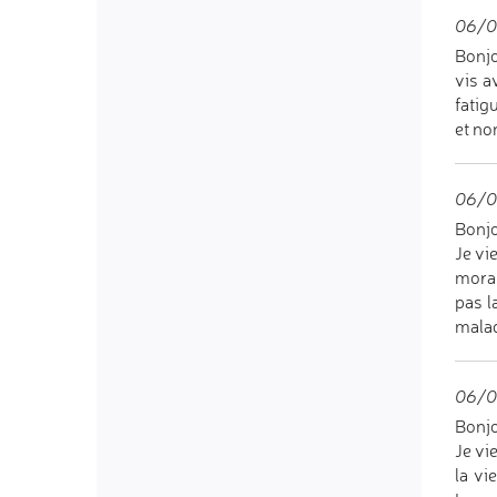
06/0
Bonjo
vis a
fatig
et no
06/0
Bonj
Je vi
moral
pas l
malad
06/0
Bonjo
Je vi
la vi