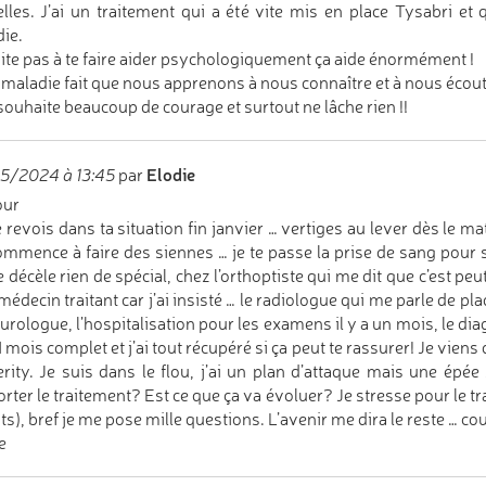
lles. J’ai un traitement qui a été vite mis en place Tysabri et 
ie.
ite pas à te faire aider psychologiquement ça aide énormément !
 maladie fait que nous apprenons à nous connaître et à nous écout
 souhaite beaucoup de courage et surtout ne lâche rien !!
Elodie
5/2024 à 13:45
par
our
 revois dans ta situation fin janvier … vertiges au lever dès le ma
ommence à faire des siennes … je te passe la prise de sang pour sav
e décèle rien de spécial, chez l’orthoptiste qui me dit que c’est 
édecin traitant car j’ai insisté … le radiologue qui me parle de pla
urologue, l’hospitalisation pour les examens il y a un mois, le di
1 mois complet et j’ai tout récupéré si ça peut te rassurer! Je vien
ity. Je suis dans le flou, j’ai un plan d’attaque mais une épée
rter le traitement? Est ce que ça va évoluer? Je stresse pour le trav
ts), bref je me pose mille questions. L’avenir me dira le reste … cou
e