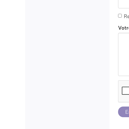
Re
Votr
E