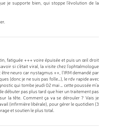
que je supporte bien, qui stoppe l’évolution de la
er.
tin, fatiguée +++ voire épuisée et puis un œil droit
oir si c’était viral, la visite chez l’ophtalmologue
peut être neuro car nystagmus ++, l’IRM demandé par
ques (donc je ne suis pas folle…), le rdv rapide avec
agnostic qui tombe jeudi 02 mai … cette poussée m’a
s de débuter pas plus tard que hier un traitement pas
 sur la tête. Comment ça va se dérouler ? Vais je
ail (infirmière libérale), pour gérer le quotidien (3
rage et soutien le plus total.