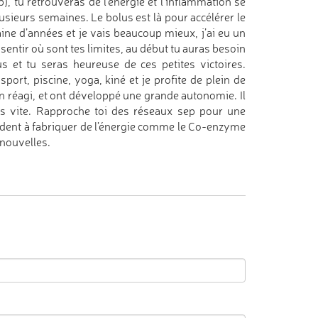
), tu retrouveras de l’énergie et l’inflammation se
usieurs semaines. Le bolus est là pour accélérer le
ine d’années et je vais beaucoup mieux, j’ai eu un
t sentir où sont tes limites, au début tu auras besoin
s et tu seras heureuse de ces petites victoires.
port, piscine, yoga, kiné et je profite de plein de
en réagi, et ont développé une grande autonomie. Il
ès vite. Rapproche toi des réseaux sep pour une
aident à fabriquer de l’énergie comme le Co-enzyme
 nouvelles.