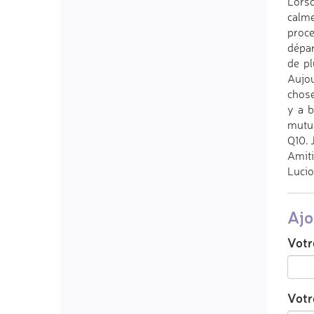
Lorsq
calme
proce
dépar
de pl
Aujou
chose
y a b
mutua
Q10. 
Amiti
Lucio
Ajo
Votr
Votre