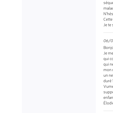
séque
malad
N’hés
Cette
Je te
06/0
Bonj
Je me
qui c
qui n
mon m
un ne
duré 
Vumer
suppo
enfan
Élodi