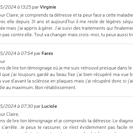
Virginie
5/2024 à 13:25
par
ur Claire, je comprends ta détresse et ta peur face a cette maladi
vec elle depuis 31 ans et aujourd’hui il me reste de légères séqu
uée mais j’ai appris à gérer. J’ai suivi des traitements qui finalem
n pas contre elle. Tout va changer mais crois-moi, tu peux aussi t
Fares
5/2024 à 07:54
par
our
ens de lire ton témoignage où je me suis retrouvé presque dans le
 que j'ai toujours gardé au beau fixe j'ai bien récupéré ma vue b
a vue d'avant la sclérose en plaques mais j'ai récupéré donc si j'ai
ie au maximum. Bon rétablissement.
Luciole
5/2024 à 07:30
par
ur Claire,
ens de lire ton témoignage et je comprends ta détresse. Le diagnost
e s’arrête. Je peux te rassurer, ce n’est évidemment pas facil