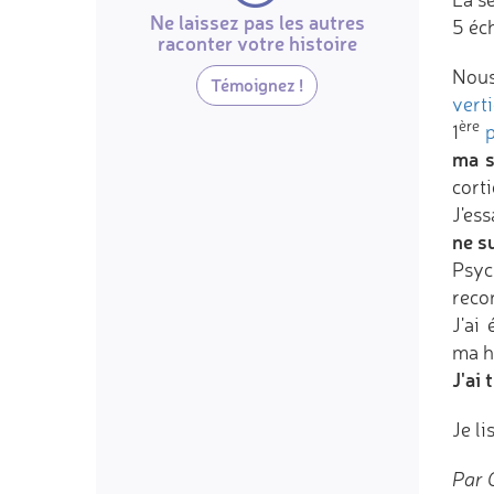
Ne laissez pas les autres
5 éc
raconter votre histoire
Nous
Témoignez !
vert
ère
1
ma s
cort
J'es
ne su
Psyc
reco
J'ai
ma he
J'ai
Je l
Par C