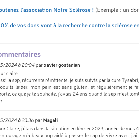
outenez l'association Notre Sclérose !
(Exemple : un do
0% de vos dons vont à la recherche contre la sclérose e
ommentaires
xavier gostanian
5/2024 à 20:04
par
ur claire
aussi la sep, récurrente rémittente, je suis suivis par la cure Tysab
oduits laitier, mon pain est sans gluten, et régulièrement je f
orte, ce que je te souhaite, j'avais 24 ans quand la sep m'est tom
r
Magali
5/2024 à 23:36
par
ur Claire, j’étais dans ta situation en février 2023, année de mes 4
ntourage m’a beaucoup aidé à passer le cap de vivre avec, j’ai