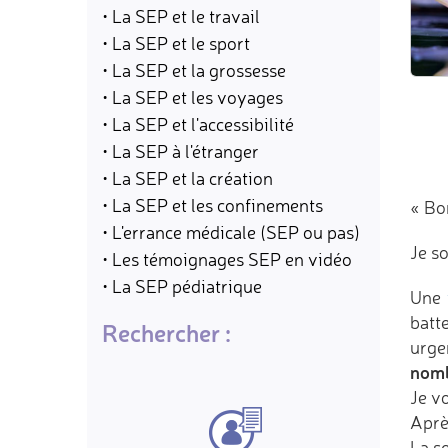
• La SEP et le travail
• La SEP et le sport
• La SEP et la grossesse
• La SEP et les voyages
• La SEP et l'accessibilité
• La SEP à l'étranger
• La SEP et la création
• La SEP et les confinements
« Bo
• L'errance médicale (SEP ou pas)
Je s
• Les témoignages SEP en vidéo
• La SEP pédiatrique
Une
batt
Rechercher :
urge
nomb
Je vo
Aprè
La s