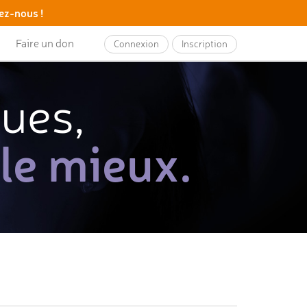
ez-nous !
Faire un don
Connexion
Inscription
ques,
 le mieux.