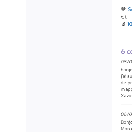
S
🧡
€).
10
🔬
6 c
08/0
bonjo
j'ai 
de pr
m'app
Xavie
06/0
Bonjo
Mon e