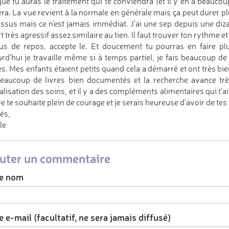
ue tu auras le traitement qui te conviendra (et il y en a beaucoup
ra. La vue revient à la normale en générale mais ça peut durer pl
ssus mais ce n’est jamais immédiat. J’ai une sep depuis une diza
t très agressif assez similaire au tien. Il faut trouver ton rythme e
us de repos, accepte le. Et doucement tu pourras en faire plu
rd’hui je travaille même si à temps partiel, je fais beaucoup de s
s. Mes enfants étaient petits quand cela a démarré et ont très bi
eaucoup de livres bien documentés et la recherche avance tr
lisation des soins, et il y a des compléments alimentaires qui t’
Je te souhaite plein de courage et je serais heureuse d’avoir de tes
és,
le
uter un commentaire
e nom
 e-mail (facultatif, ne sera jamais diffusé)