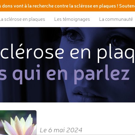
 dons vont à la recherche contre la sclérose en plaques ! Souten
La sclérose en plaques
Les témoignages
La communauté
clérose en pla
s qui en parlez
Le 6 mai 2024