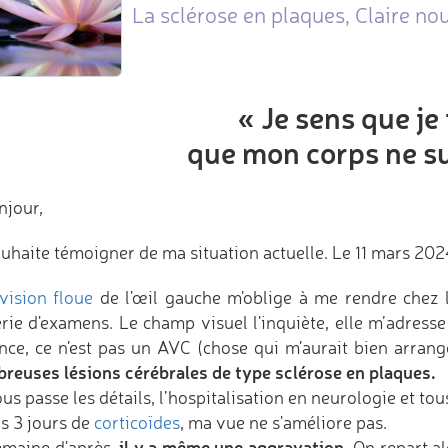
La sclérose en plaques, Claire nou
« Je sens que je 
que mon corps ne su
njour,
ouhaite témoigner de ma situation actuelle. Le 11 mars 202
vision floue
de l'œil gauche m'oblige à me rendre chez l
erie d'examens. Le champ visuel l'inquiète, elle m’adres
nce, ce n'est pas un AVC (chose qui m'aurait bien arrang
reuses lésions cérébrales de type sclérose en plaques.
us passe les détails, l’hospitalisation en neurologie et to
s 3 jours de
corticoïdes
, ma vue ne s'améliore pas.
il y a même une aggravation.
emaine d'après,
On repart al