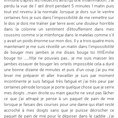
immune d'après les médecins ainsi qu'une inflammation. J'ai
perdu la vue de l' œil droit pendant 5 minutes 1 matin puis
tout est revenu à la normale .lorsque je dors sur le ventre
certaines fois je suis dans l'impossibilité de me remettre sur
le dos je dois me traîner par terre avec une douleur horrible
dans la colonne un sentiment d'étouffement dans mes
coussins comme si je m'enfonçai dans le matelas comme s'il
y avait un poids énorme sur mon dos. Il y a trois quatre mois
maintenant je me suis réveillé un matin dans l'impossibilité
de bouger mes jambes je me disais bouge toi !!!!!Émilie
bouge toi .....!!!!je ne pouvais pas.. je me suis masser les
jambes essayer de bouger les orteils impossible cela a duré
une bonne dizaine de minutes et puis d'un coup j'ai pu me
lever me préparer et aller travailler je suis par moment
incontinente je suis fatigué très fatigué et j'ai très peur par
certaines période lorsque je porte quelque chose que je serre
mes doigts ..main droite ou main gauche ne veut pas lâcher
ce que j'ai attrapé je pense à un paquet de pain de mie
lorsque je faisais des courses pour une dame qui était resté
accroché à mes doigts sans que je puisse décrocher ce
paquet de pain de mie pour le déposer dans le caddie ..j'ai