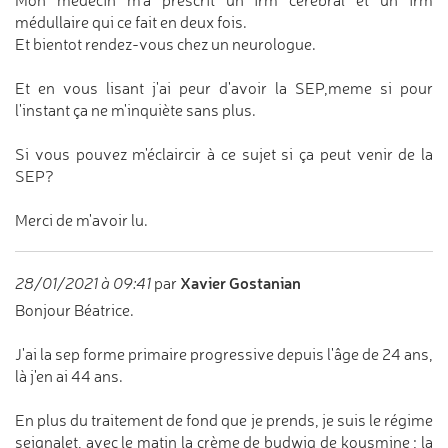
Mon médecin m'a prescrit un irm cérébral et un irm
médullaire qui ce fait en deux fois.
Et bientot rendez-vous chez un neurologue.
Et en vous lisant j'ai peur d'avoir la SEP,meme si pour
l'instant ça ne m'inquiète sans plus.
Si vous pouvez m'éclaircir à ce sujet si ça peut venir de la
SEP?
Merci de m'avoir lu.
Xavier Gostanian
28/01/2021 à 09:41
par
Bonjour Béatrice.
J'ai la sep forme primaire progressive depuis l'âge de 24 ans,
là j'en ai 44 ans.
En plus du traitement de fond que je prends, je suis le régime
seignalet, avec le matin la crème de budwig de kousmine ; la