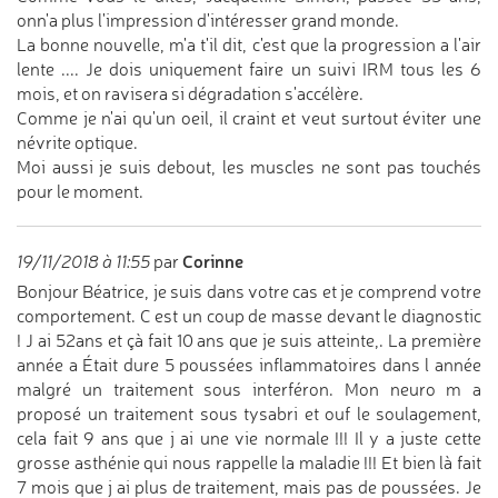
onn'a plus l'impression d'intéresser grand monde.
La bonne nouvelle, m'a t'il dit, c'est que la progression a l'air
lente .... Je dois uniquement faire un suivi IRM tous les 6
mois, et on ravisera si dégradation s'accélère.
Comme je n'ai qu'un oeil, il craint et veut surtout éviter une
névrite optique.
Moi aussi je suis debout, les muscles ne sont pas touchés
pour le moment.
Corinne
19/11/2018 à 11:55
par
Bonjour Béatrice, je suis dans votre cas et je comprend votre
comportement. C est un coup de masse devant le diagnostic
! J ai 52ans et çà fait 10 ans que je suis atteinte,. La première
année a Était dure 5 poussées inflammatoires dans l année
malgré un traitement sous interféron. Mon neuro m a
proposé un traitement sous tysabri et ouf le soulagement,
cela fait 9 ans que j ai une vie normale !!! Il y a juste cette
grosse asthénie qui nous rappelle la maladie !!! Et bien là fait
7 mois que j ai plus de traitement, mais pas de poussées. Je