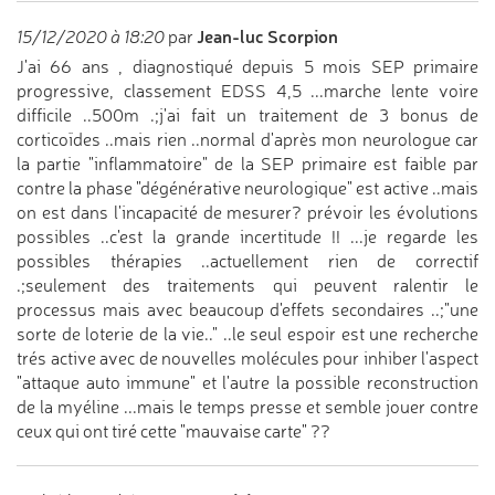
Jean-luc Scorpion
15/12/2020 à 18:20
par
J'ai 66 ans , diagnostiqué depuis 5 mois SEP primaire
progressive, classement EDSS 4,5 ...marche lente voire
difficile ..500m .;j'ai fait un traitement de 3 bonus de
corticoïdes ..mais rien ..normal d'après mon neurologue car
la partie "inflammatoire" de la SEP primaire est faible par
contre la phase "dégénérative neurologique" est active ..mais
on est dans l'incapacité de mesurer? prévoir les évolutions
possibles ..c'est la grande incertitude !! ...je regarde les
possibles thérapies ..actuellement rien de correctif
.;seulement des traitements qui peuvent ralentir le
processus mais avec beaucoup d'effets secondaires ..;"une
sorte de loterie de la vie.." ..le seul espoir est une recherche
trés active avec de nouvelles molécules pour inhiber l'aspect
"attaque auto immune" et l'autre la possible reconstruction
de la myéline ...mais le temps presse et semble jouer contre
ceux qui ont tiré cette "mauvaise carte" ??