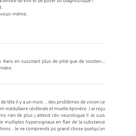
ttendre de voir et de poser un diagnostique !
t.
et vous-même.
4ans en suscitant plus de pitié que de soutien...
mière.
de tête il y a un mois . , des problèmes de vision ce
m médullaire cérébrale et moelle épinière. J ai reçu
ms rien de plus j attend rdv neurologue !! Je suis
de multiples hypersignaux en flair de la substance
ations . Je ne comprends ps grand chose quelqu’un