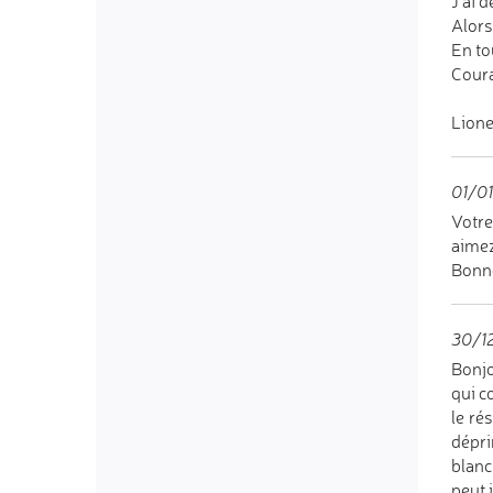
J'ai 
Alors
En to
Coura
Lione
01/01
Votre
aimez
Bonn
30/1
Bonjo
qui c
le ré
dépri
blanc
peut 