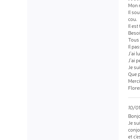
Mon m
Il so
cou.
Il est
Besoi
Tous 
Il pas
J'ai l
J'ai 
Je su
Que p
Merci
Flore
10/01
Bonjo
Je su
conjo
et c'