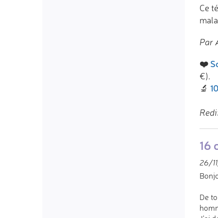
Ce t
malad
Par 
❤️
So
€).
10
🔬
Redi
16 
26/11
Bonjo
De to
homm