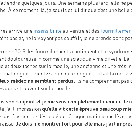
'attendre quelques jours. Une semaine plus tard, elle ne peu
e. À ce moment-là, je souris et lui dit que c'est une belle
près arrive une
insensibilité
au ventre et des
fourmillemen
aint pas et, ne la voyant pas souffrir, je ne prends donc p
mbre 2019, les fourmillements continuent et le syndrome 
nt douloureuse, « comme une sciatique » me dit-elle. Là, j
ie et deux taches sur la moelle, une ancienne et une très 
humatologue l'oriente sur un neurologue qui fait la moue
deux médecins semblent perdus.
Ils ne comprennent pas 
es qui se trouvent sur la moelle…
uis son conjoint et je me sens complètement démuni.
Je n
qu’elle vit cette épreuve beaucoup mi
e j'ai l'impression
e pas l'avoir crue dès le début. Chaque matin je me lève
Je dois me montrer fort pour elle mais j’ai l'imp
raisse.