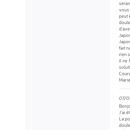
serai
vous 
peut ê
doule
d'ave
Japon
Japon
fait 
n'en 
Il ne
solut
Coura
Mari
07/01
Bonjo
J'ai é
La po
doule