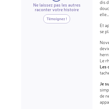
dis d
Ne laissez pas les autres
douch
raconter votre histoire
elle…
Témoignez !
Et a
se pl
Nove
devie
hern
Le r
Les 
tach
Je s
simpl
de n
appa