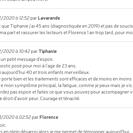
Lavarande
/2020 à 12:52
par
l que Tiphanie j'ai 45 ans (diagnostiquée en 2019) et pas de soucis 
ma part et rassurer les lecteurs et Florence 1 an trop tard, pour moi 
Tiphanie
2/2020 à 10:42
par
 un petit message d’espoir.
ostic posé pour moi à l’age de 23 ans.
ai aujourd’hui 40 et trois enfants merveilleux.
 porte bien et les traitements sont efficaces et de moins en moins
re mon symptôme principal, la fatigue, comme je peux mais je vis !
rdez pas espoir et faites ce que vous pouvez pour accompagner 
le droit d’avoir peur. Courage et ténacité.
Florence
1/2020 à 02:52
par
ir,
is en plein désarroi alors je me permet de témoigner aujourd'hui.