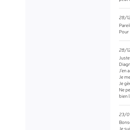
28/12
Parei
Pour 
28/1
Juste
Diagn
J’en 
Je me
Je gè
Ne pe
bien 
23/0
Bonso
Je su