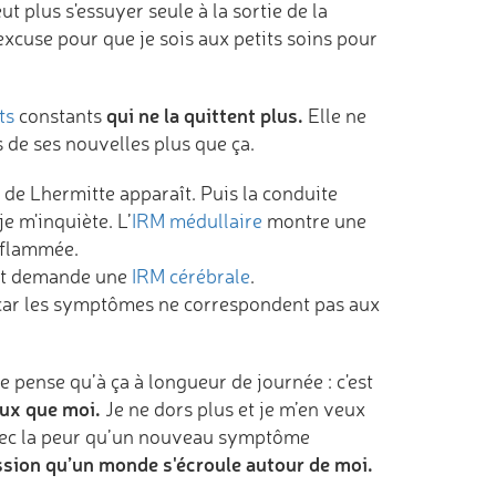
t plus s'essuyer seule à la sortie de la
 excuse pour que je sois aux petits soins pour
qui ne la quittent plus.
ts
constants
Elle ne
as de ses nouvelles plus que ça.
de Lhermitte apparaît. Puis la conduite
e m'inquiète. L’
IRM médullaire
montre une
inflammée.
 et demande une
IRM cérébrale
.
car les symptômes ne correspondent pas aux
e pense qu’à ça à longueur de journée : c'est
eux que moi.
Je ne dors plus et je m’en veux
 avec la peur qu’un nouveau symptôme
ression qu’un monde s'écroule autour de moi.