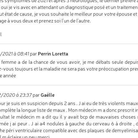
des symptômes de 2021 et après 3 neurologues, le dernier préfère a
 oui je vis avec en attendant un diagnostique posé et un traitemen
ut état de cause, je vous souhaite le meilleur pour votre épouse 
ge à vous deux et prenez soi l'un de l'autre.
l
Perrin Loretta
/2021 à 08:41
par
 femme a de la chance de vous avoir, je me débats seule depuis 
-vous toujours et la maladie ne sera pas votre préoccupation pre
e année
Gaëlle
2/2020 à 23:37
par
ur je suis en suspicion depuis 2 ans . J ai eu de très violents maux 
omplète la longue liste de maux . Mon médecin m a donc prescrit ir
sultat le médecin m a dit qu il y avait bcp de mauvaises choses 
mée j ai peur . J ai a4 nodules à gauche du cerveau 6 à droite , 
he péri ventriculaire compatible avec des plaques de demyelinis
il m éclaire un peu merci