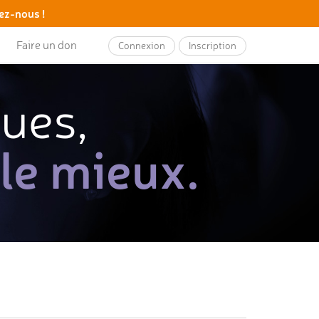
ez-nous !
Faire un don
Connexion
Inscription
ques,
 le mieux.