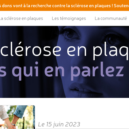
 dons vont à la recherche contre la sclérose en plaques ! Souten
La sclérose en plaques
Les témoignages
La communauté
clérose en pla
s qui en parlez
Le 15 juin 2023