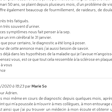
ari 50 ans, se plaint depuis plusieurs mois, d'un problème de visi
uffre également beaucoup de fourmillement, de raideurs, de dou
 très très fatigués.
n très souvent d'uriner.
ces symptômes nous fait penser à la sep.
se un irm cérébral le 31 janvier.
u que pour certains, le diagnostic a été long à poser.
peur de cette annonce mais j'ai aussi besoin de savoir.
is déjà dans les hypothèses de la maladie qui je l'avoue m'angoisse
ensez vous, est ce que tout cela ressemble à la sclérose en plaque
 à vous
nce
Marie So
/2020 à 18:23
par
ur Adrien.
is moi même en cours de diagnostic depuis quelques mois, après
int qui m'a poussée à m'ouvrir à mes collègues, à mon entourage
est ainsi que j'ai pu trouver un médecin à mon écoute et obtenir 