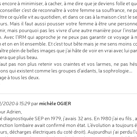
s encore à minimiser, à cacher, à me dire que je deviens folle et qu
conseiller c'est de reconnaître à votre femme sa souffrance, ne pa
tre ce qu'elle vit au quotidien, et dans ce cas à la maison c'est le 
urs. Mais il faut aussi pousser votre femme à être une personn
nir, mais pourquoi pas les vivre d'une autre manière pour l'ins
. Avec l'IRM qui approche je ne peux pas garantir ce voyage à mon
 et on en lit ensemble. Et c'est tout bête mais je me sens moins c
naître plein de belles images que j'ai hâte de voir en vrai avec lui 
sera que plus beau.
 faut pas non plus retenir vos craintes et vos larmes, ne pas h
ions qui existent comme les groupes d'aidants, la sophrologie...
ge à tous les deux.
e
michèle OGIER
/2020 à 15:29
par
ur Adrien,
té diagnostiquée SEP en 1979, j'avais 32 ans. En 1980 j'ai eu fils , 
nction lombaire avait confirmé mon état. L'évolution a toujours été 
urs, décharges électriques du coté droit). Aujourdhui j'ai perdu l