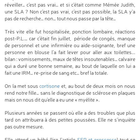
réveiller… c'est pas vrai… et si c'était comme Mémée Judith,
une SLA ? Non c'est pas vrai, c'est pas possible, la SLA y'a
pas de recherche… non… tout nous passe par la tête…
Très vite elle fut hospitalisée, ponction lombaire, réactions
post-P.L.… car c'était fin juillet, période de congés, manque
de personnel et une infirmière ou aide-soignante, bref une
personne en blouse l'a fait lever pour aller aux toilettes...
bilan : vomissements, maux de têtes insoutenables… calvaire
qui a duré une bonne semaine, au bout de laquelle on lui a
fait une IRM… re-prise de sang etc… bref la totale.
On la met sous
cortisone
et, au bout de deux mois on nous
rend notre fille… sans le diagnostique de sclérose en plaques
mais on nous dit qu'elle a eu une « myélite ».
Plusieurs années se passent où elle a des troubles que plus
tard on attribuera à des petites poussées. Elle ne s'inquiète
pas outre mesure.
Elle attend un bébé (lire l'article
SEP et grossesse
) tout se