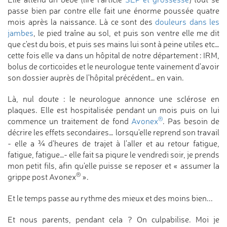
passe bien par contre elle fait une énorme poussée quatre
mois après la naissance. Là ce sont des
douleurs dans les
jambes
, le pied traîne au sol, et puis son ventre elle me dit
que c'est du bois, et puis ses mains lui sont à peine utiles etc…
cette fois elle va dans un hôpital de notre département : IRM,
bolus de corticoïdes et le neurologue tente vainement d'avoir
son dossier auprès de l'hôpital précédent… en vain.
Là, nul doute : le neurologue annonce une sclérose en
plaques. Elle est hospitalisée pendant un mois puis on lui
®
commence un traitement de fond
Avonex
. Pas besoin de
décrire les effets secondaires… lorsqu'elle reprend son travail
- elle a ¾ d'heures de trajet à l'aller et au retour fatigue,
fatigue, fatigue…- elle fait sa piqure le vendredi soir, je prends
mon petit fils, afin qu'elle puisse se reposer et « assumer la
®
grippe post Avonex
».
Et le temps passe au rythme des mieux et des moins bien...
Et nous parents, pendant cela ? On culpabilise. Moi je