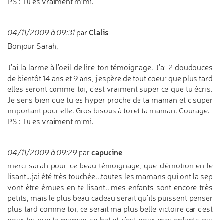
PS : Tu es vraiment mimi.
Clalis
04/11/2009 à 09:31
par
Bonjour Sarah,
J'ai la larme à l'oeil de lire ton témoignage. J'ai 2 doudouces
de bientôt 14 ans et 9 ans, j'espère de tout coeur que plus tard
elles seront comme toi, c'est vraiment super ce que tu écris.
Je sens bien que tu es hyper proche de ta maman et c super
important pour elle. Gros bisous à toi et ta maman. Courage.
PS : Tu es vraiment mimi.
capucine
04/11/2009 à 09:29
par
merci sarah pour ce beau témoignage, que d'émotion en le
lisant...jai été très touchée...toutes les mamans qui ont la sep
vont être émues en te lisant...mes enfants sont encore très
petits, mais le plus beau cadeau serait qu'ils puissent penser
plus tard comme toi, ce serait ma plus belle victoire car c'est
pour toi que ta maman se bat et c'est pour mes enfants qui