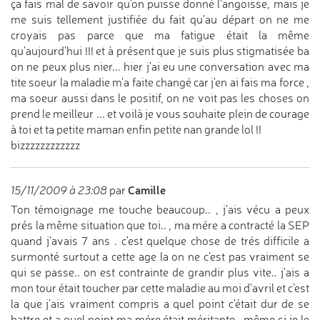
ça fais mal de savoir qu'on puisse donné l'angoisse, mais je
me suis tellement justifiée du fait qu'au départ on ne me
croyais pas parce que ma fatigue était la même
qu'aujourd'hui !!! et à présent que je suis plus stigmatisée ba
on ne peux plus nier... hier j'ai eu une conversation avec ma
tite soeur la maladie m'a faite changé car j'en ai fais ma force ,
ma soeur aussi dans le positif, on ne voit pas les choses on
prend le meilleur ... et voilà je vous souhaite plein de courage
à toi et ta petite maman enfin petite nan grande lol !!
bizzzzzzzzzzzz
Camille
15/11/2009 à 23:08
par
Ton témoignage me touche beaucoup.. , j'ais vécu a peux
prés la même situation que toi.. , ma mére a contracté la SEP
quand j'avais 7 ans . c'est quelque chose de trés difficile a
surmonté surtout a cette age la on ne c'est pas vraiment se
qui se passe.. on est contrainte de grandir plus vite.. j'ais a
mon tour était toucher par cette maladie au moi d'avril et c'est
la que j'ais vraiment compris a quel point c'était dur de se
battre et a quel point ma mére était méritante.. même si je le