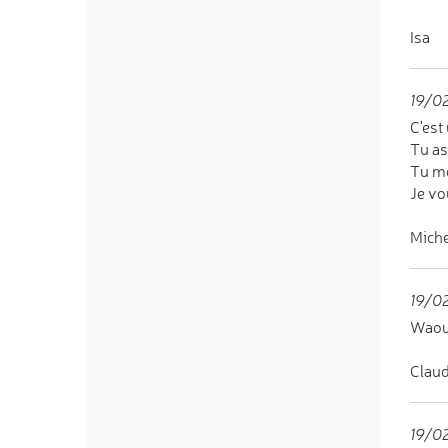
Isa
19/0
C'est
Tu as
Tu mo
Je vo
Miche
19/02
Waouh
Claud
19/0