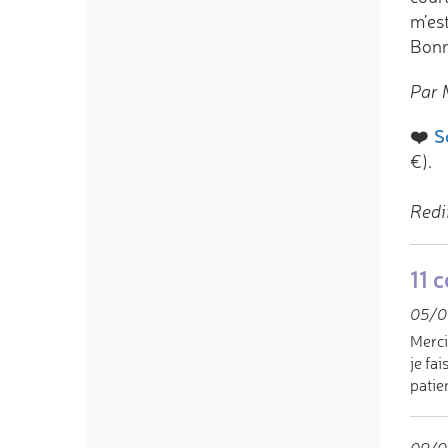
m’est
Bonn
Par 
❤️
S
€).
Redi
11 
05/0
Merci
je fa
patie