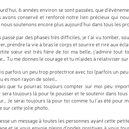
rd’hui, 6 années environ se sont passées, que d’évènements
 avons conservé et renforcé notre lien précieux qui nous
 nous soutenons encore plus aujourd’hui dans tous les pro
 passé par des phases très difficiles, je t’ai vu tomber, souf
er, prendre la vie à bras le corps et sourire et rire aux écla
etite sœur est très fière de toi ma belle, j’admire tout 
ve… Tu me donnes le courage et tu m’aides à relativiser su
is parfois un peu trop protectrice avec toi (parfois un peu
tu es mon rayon de soleil…
ais que tu pourras toujours compter sur moi peu importe 
sera toujours là pour te pousser et te soutenir dans tous 
r… Je serai toujours là pour toi comme tu l’as été pour 
e sur cette jolie photo.
resse un message à toutes les personnes ayant cette petite
age et je vous envoie pleins d’ondes positives à vous tou