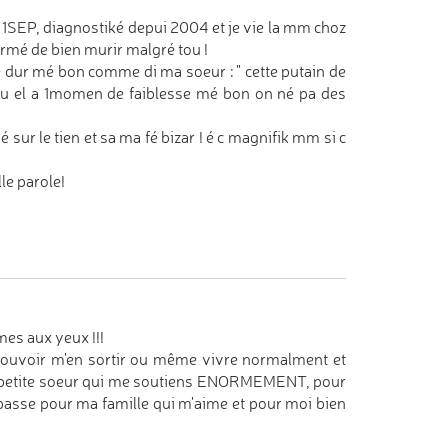
a 1SEP, diagnostiké depui 2004 et je vie la mm choz
 permé de bien murir malgré tou !
é dur mé bon comme di ma soeur : " cette putain de
 ou el a 1momen de faiblesse mé bon on né pa des
 sur le tien et sa ma fé bizar ! é c magnifik mm si c
le parole!
mes aux yeux !!!
 pouvoir m'en sortir ou même vivre normalment et
a petite soeur qui me soutiens ENORMEMENT, pour
asse pour ma famille qui m'aime et pour moi bien