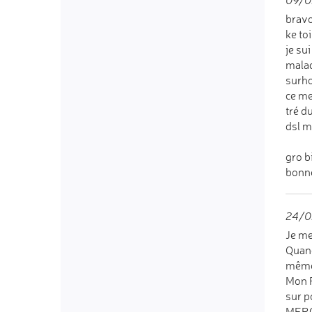
09/0
bravo
ke to
je su
malad
surh
ce me
tré d
dsl m
gro bi
bonne
24/0
Je me
Quand
même 
Mon R
sur p
MERCI