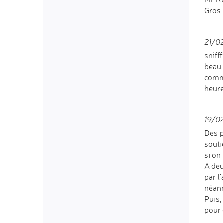
Gros 
21/02
snifff
beau 
comme
heur
19/0
Des p
souti
si on
A deu
par l
néan
Puis,
pour 