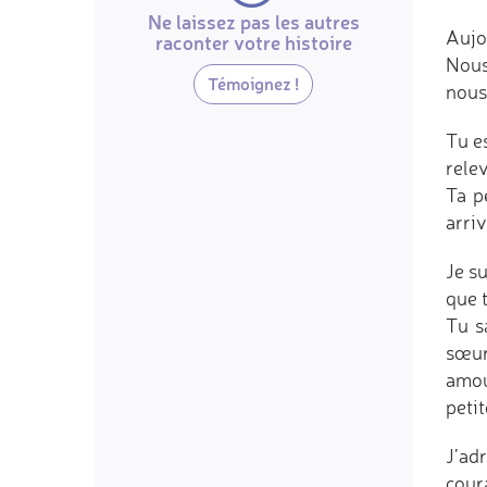
Ne laissez pas les autres
Aujou
raconter votre histoire
Nous
Témoignez !
nous
Tu es
relev
Ta p
arri
Je su
que 
Tu s
sœur 
amou
petit
J’ad
cour