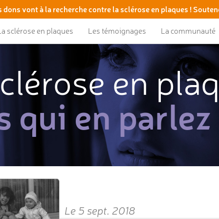
 dons vont à la recherche contre la sclérose en plaques ! Souten
La sclérose en plaques
Les témoignages
La communauté
clérose en pla
s qui en parlez
Le 5 sept. 2018