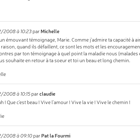
Michelle
2/2008 à 10:23
par
 un émouvant témoignage, Marie. Comme j'admire ta capacité à aime
 raison, quand ils défaillent, ce sont les mots et les encouragement
ntres par ton témoignage à quel point la maladie nous (malades e
us souhaite en retour à ta soeur et toi un beau et long chemin.
lle
claudie
/2008 à 10:15
par
 ! Que c'est beau ! Vive l'amour ! Vive la vie ! Vive le chemin !
ie
Pat la Fourmi
2/2008 à 09:10
par