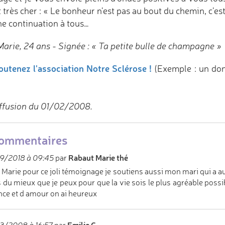
 très cher : « Le bonheur n’est pas au bout du chemin, c’es
e continuation à tous…
Marie, 24 ans - Signée : « Ta petite bulle de champagne »
outenez l'association Notre Sclérose !
(Exemple : un do
ffusion du 01/02/2008.
commentaires
Rabaut Marie thé
9/2018 à 09:45
par
 Marie pour ce joli témoignage je soutiens aussi mon mari qui a auss
is du mieux que je peux pour que la vie sois le plus agréable poss
nce et d amour on ai heureux
Emilie G