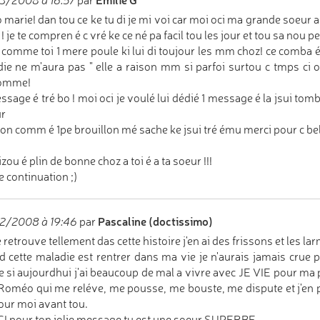
3/2008 à 16:57
par
 marie! dan tou ce ke tu di je mi voi car moi oci ma grande soeur 
i ! je te compren é c vré ke ce né pa facil tou les jour et tou sa nou
i comme toi 1 mere poule ki lui di toujour les mm choz! ce comba 
ie ne m'aura pas " elle a raison mm si parfoi surtou c tmps ci
omme!
ssage é tré bo ! moi oci je voulé lui dédié 1 message é la jsui tombé
ur
on comm é 1pe brouillon mé sache ke jsui tré ému merci pour c bel
zou é plin de bonne choz a toi é a ta soeur !!!
 continuation ;)
Pascaline (doctissimo)
2/2008 à 19:46
par
 retrouve tellement das cette histoire j'en ai des frissons et les lar
 cette maladie est rentrer dans ma vie je n'aurais jamais crue
si aujourdhui j'ai beaucoup de mal a vivre avec JE VIE pour m
oméo qui me reléve, me pousse, me bouste, me dispute et j'en p
our moi avant tou.
 pour ton jolie message tu est une soeur SUPERBE.