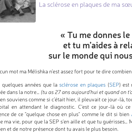
La sclérose en plaques de ma sœu
« Tu me donnes le
et tu m’aides à rel
sur le monde qui nous
cun mot ma Mélishka n’est assez fort pour te dire combien 
i quelques années que la
sclérose en plaques
(
SEP
) est
rée dans la notre…
(tu as 27 ans aujourd'hui et quand on t'
en souviens comme si c’était hier, il pleuvait ce jour-là, t
pital en attendant le diagnostic. C’est ce jour-là où c
ence de ce "quelque chose en plus" comme le dit si bien
ma vie, pour que la SEP s’en aille et que tu guérisses… Ma
en et de notre présence dont tu avais le plus besoin.