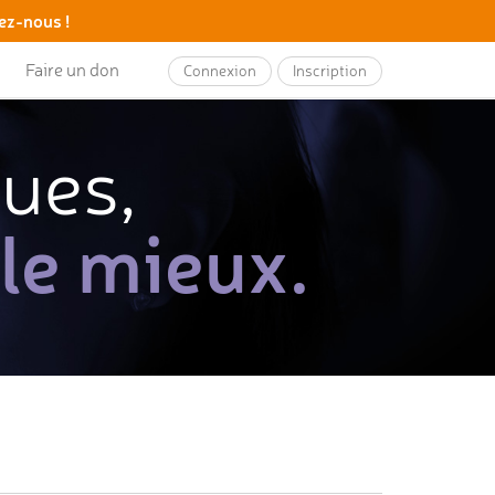
ez-nous !
Faire un don
Connexion
Inscription
ques,
 le mieux.