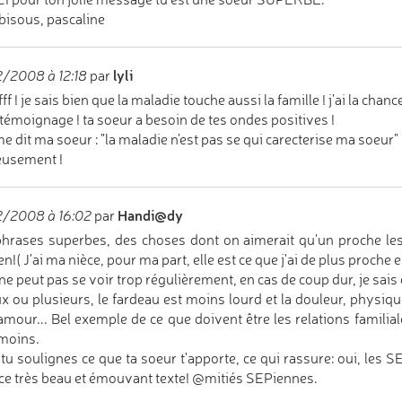
bisous, pascaline
lyli
/2008 à 12:18
par
fff ! je sais bien que la maladie touche aussi la famille ! j'ai la chan
témoignage ! ta soeur a besoin de tes ondes positives !
 dit ma soeur : "la maladie n'est pas se qui carecterise ma soeur"
eusement !
Handi@dy
2/2008 à 16:02
par
hrases superbes, des choses dont on aimerait qu'un proche les d
en!( J'ai ma nièce, pour ma part, elle est ce que j'ai de plus proch
 ne peut pas se voir trop régulièrement, en cas de coup dur, je sais 
x ou plusieurs, le fardeau est moins lourd et la douleur, physiq
'amour... Bel exemple de ce que doivent être les relations familia
moins.
 tu soulignes ce que ta soeur t'apporte, ce qui rassure: oui, les 
ce très beau et émouvant texte! @mitiés SEPiennes.