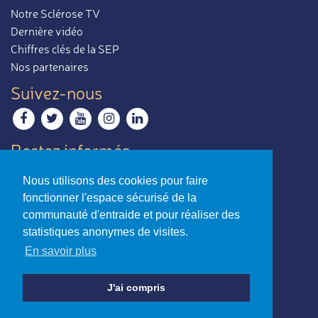
Notre Sclérose TV
Dernière vidéo
Chiffres clés de la SEP
Nos partenaires
Suivez-nous
Restez informés
Recevoir notre newsletter
Nous utilisons des cookies pour faire
Contactez-nous
fonctionner l'espace sécurisé de la
Envoyer un e-mail
communauté d'entraide et pour réaliser des
statistiques anonymes de visites.
La sclérose en plaques,
En savoir plus
par ceux qui en parlent le mieux.
Charte d’utilisation
-
Mentions légales
J'ai compris
© Association Notre Sclérose - Loi 1901
Reconnue d’intérêt général