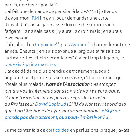
par-ci, une heure par-là ?
J'ai fait une demande de pension à la CPAM et j'attends
d'avoir mon
IRM
fin avril pour demander une carte
d’invalidité car se garer assez loin de chez moi devient
fatigant. Je ne sais pas si j'y aurai le droit, mais j'en aurais
bien besoin.
®
®
J’ai d'abord eu
Copaxone
, puis
Avonex
, chacun durant une
année. Ensuite, j'en suis devenue allergique et faisais de
l’urticaire. Les effets secondaires* étaient trop fatigants,
je
pouvais à peine marcher.
J'ai décidé de ne plus prendre de traitement jusqu'à
aujourd'hui et je me suis senti revivre, c'était comme si je
n'étais plus malade.
Note de l’Association :
Ne stoppez
jamais vos traitements sans l’avis de votre neurologue.
Pour information, vous pouvez regarder la vidéo
du
Professeur
David Laplaud
(CHU de Nantes) répond à la
question Stéphane
de Lyon qui se demandait :
« Si je ne
prends pas de traitement, que peut-il m’arriver ? »
.
Je me contentais de
corticoïdes
en perfusions lorsque j'avais