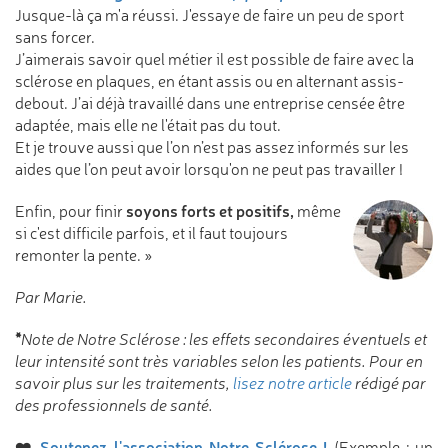
Jusque-là ça m'a réussi. J'essaye de faire un peu de sport
sans forcer.
J’aimerais savoir quel métier il est possible de faire avec la
sclérose en plaques, en étant assis ou en alternant assis-
debout. J’ai déjà travaillé dans une entreprise censée être
adaptée, mais elle ne l'était pas du tout.
Et je trouve aussi que l’on n’est pas assez informés sur les
aides que l’on peut avoir lorsqu'on ne peut pas travailler !
soyons forts et positifs,
Enfin, pour finir
même
si c'est difficile parfois, et il faut toujours
remonter la pente. »
Par Marie.
*
Note de Notre Sclérose :
les effets secondaires éventuels et
leur intensité sont très variables selon les patients. Pour en
savoir plus sur les traitements,
lisez notre article
rédigé par
des professionnels de santé.
❤️
Soutenez l'association Notre Sclérose !
(Exemple : un