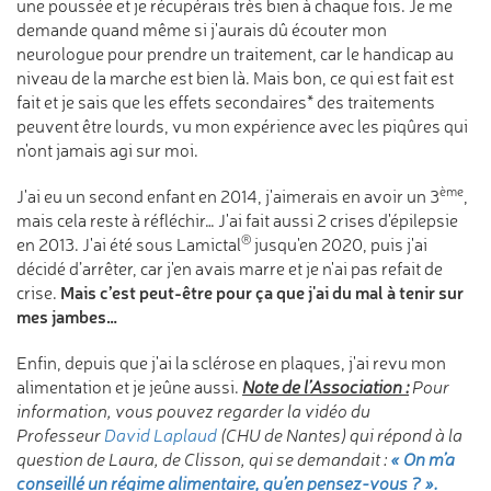
une poussée et je récupérais très bien à chaque fois. Je me
demande quand même si j'aurais dû écouter mon
neurologue pour prendre un traitement, car le handicap au
niveau de la marche est bien là. Mais bon, ce qui est fait est
fait et je sais que les effets secondaires* des traitements
peuvent être lourds, vu mon expérience avec les piqûres qui
n'ont jamais agi sur moi.
ème
J'ai eu un second enfant en 2014, j'aimerais en avoir un 3
,
mais cela reste à réfléchir… J'ai fait aussi 2 crises d'épilepsie
®
en 2013. J'ai été sous Lamictal
jusqu'en 2020, puis j'ai
décidé d’arrêter, car j'en avais marre et je n'ai pas refait de
Mais c’est peut-être pour ça que j'ai du mal à tenir sur
crise.
mes jambes…
Enfin, depuis que j'ai la sclérose en plaques, j'ai revu mon
alimentation et je jeûne aussi.
Note de l’Association :
Pour
information, vous pouvez regarder la vidéo du
Professeur
David Laplaud
(CHU de Nantes) qui répond à la
question de Laura, de Clisson, qui se demandait :
« On m’a
conseillé un régime alimentaire, qu’en pensez-vous
? ».