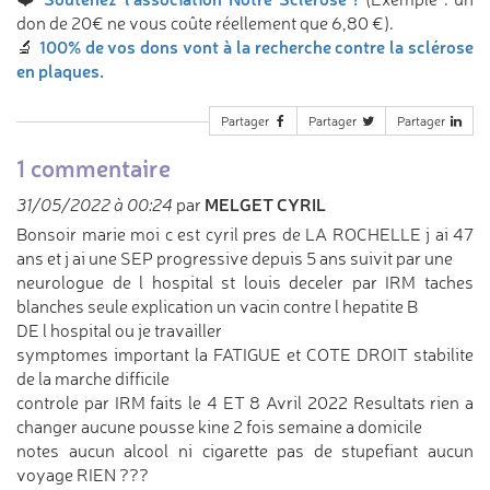
don de 20€ ne vous coûte réellement que 6,80 €).
100% de vos dons vont à la recherche contre la sclérose
🔬
en plaques.
Partager
Partager
Partager
1 commentaire
MELGET CYRIL
31/05/2022 à 00:24
par
Bonsoir marie moi c est cyril pres de LA ROCHELLE j ai 47
ans et j ai une SEP progressive depuis 5 ans suivit par une
neurologue de l hospital st louis deceler par IRM taches
blanches seule explication un vacin contre l hepatite B
DE l hospital ou je travailler
symptomes important la FATIGUE et COTE DROIT stabilite
de la marche difficile
controle par IRM faits le 4 ET 8 Avril 2022 Resultats rien a
changer aucune pousse kine 2 fois semaine a domicile
notes aucun alcool ni cigarette pas de stupefiant aucun
voyage RIEN ???