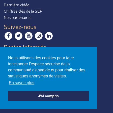
Dernière vidéo
Chiffres clés de la SEP
Nos partenaires
Suivez-nous
Restez informés
Recevoir notre newsletter
Nous utilisons des cookies pour faire
Contactez-nous
fonctionner l'espace sécurisé de la
Envoyer un e-mail
communauté d'entraide et pour réaliser des
statistiques anonymes de visites.
La sclérose en plaques,
En savoir plus
par ceux qui en parlent le mieux.
Charte d’utilisation
-
Mentions légales
J'ai compris
© Association Notre Sclérose - Loi 1901
Reconnue d’intérêt général