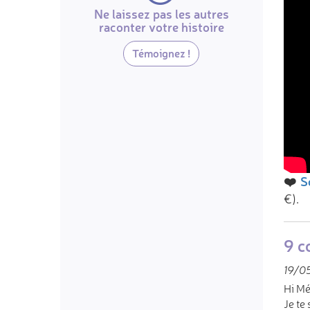
Ne laissez pas les autres
raconter votre histoire
Témoignez !
❤️
S
€).
9 c
19/05
Hi Mé
Je te