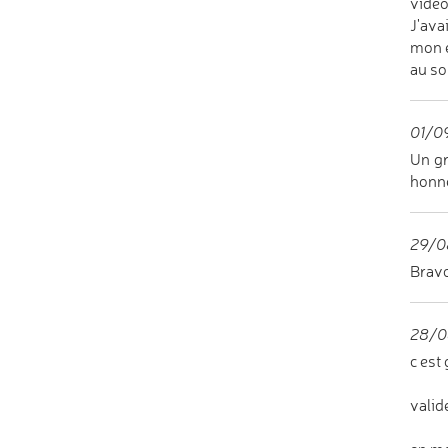
vidéo
J'ava
mon é
au so
01/09
Un gr
honne
29/0
Bravo
28/0
c est 
valid