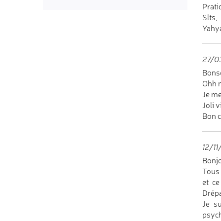
Prati
Slts,
Yahy
27/0
Bons
Ohh m
Je me
Joli 
Bon c
12/11
Bonjo
Tous 
et ce
Drépa
Je su
psych