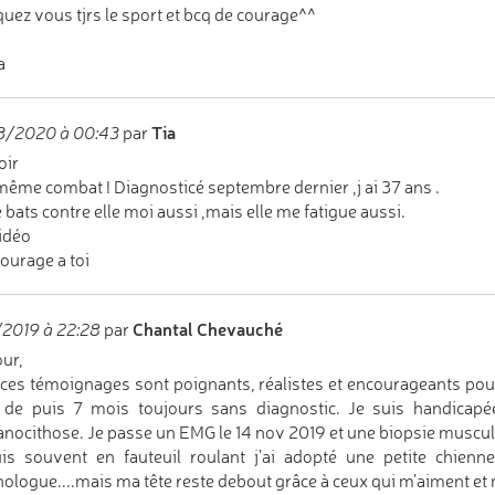
quez vous tjrs le sport et bcq de courage^^
a
Tia
3/2020 à 00:43
par
oir
ême combat ! Diagnosticé septembre dernier ,j ai 37 ans .
 bats contre elle moi aussi ,mais elle me fatigue aussi.
vidéo
ourage a toi
Chantal Chevauché
/2019 à 22:28
par
ur,
ces témoignages sont poignants, réalistes et encourageants pou
 de puis 7 mois toujours sans diagnostic. Je suis handicapée
nocithose. Je passe un EMG le 14 nov 2019 et une biopsie musculai
is souvent en fauteuil roulant j’ai adopté une petite chienne,
ologue....mais ma tête reste debout grâce à ceux qui m’aiment e