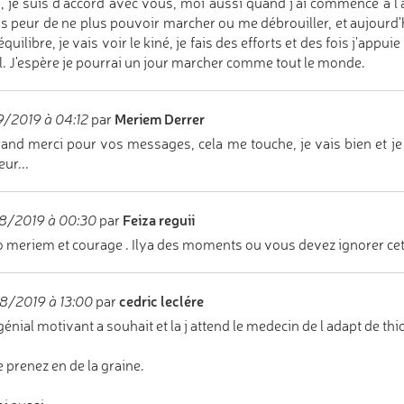
, je suis d'accord avec vous, moi aussi quand j'ai commencé à l'a
is peur de ne plus pouvoir marcher ou me débrouiller, et aujourd'
quilibre, je vais voir le kiné, je fais des efforts et des fois j'app
l. J'espère je pourrai un jour marcher comme tout le monde.
Meriem Derrer
/2019 à 04:12
par
and merci pour vos messages, cela me touche, je vais bien et je c
ur...
Feiza reguii
8/2019 à 00:30
par
 meriem et courage . Ilya des moments ou vous devez ignorer cett
cedric leclére
8/2019 à 13:00
par
génial motivant a souhait et la j attend le medecin de l adapt de thio
e prenez en de la graine.