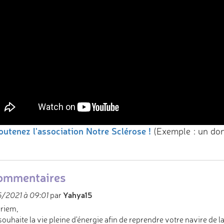
outenez l'association Notre Sclérose !
(Exemple : un do
ommentaires
Yahya15
/2021 à 09:01
par
riem,
 souhaite la vie pleine d'énergie afin de reprendre votre navire de la