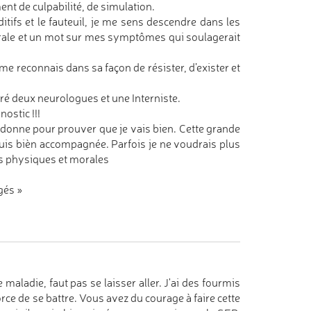
nt de culpabilité, de simulation.
itifs et le fauteuil, je me sens descendre dans les
urale et un mot sur mes symptômes qui soulagerait
 reconnais dans sa façon de résister, d’exister et
ntré deux neurologues et une Interniste.
ostic !!!
e donne pour prouver que je vais bien. Cette grande
suis bièn accompagnée. Parfois je ne voudrais plus
ons physiques et morales
gés »
e maladie, faut pas se laisser aller. J'ai des fourmis
force de se battre. Vous avez du courage à faire cette