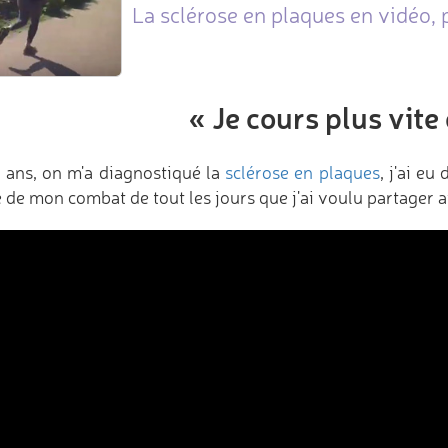
La sclérose en plaques en vidéo,
« Je cours plus vite 
 ans, on m'a diagnostiqué la
sclérose en plaques
, j'ai eu
e de mon combat de tout les jours que j'ai voulu partager 