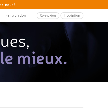
ez-nous !
Faire un don
Connexion
Inscription
ques,
 le mieux.