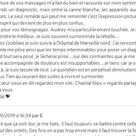
cture de vos messages m’a fait du bien et rassurée sur mon sentime
ends un diagnostic, mais entre la canne blanche, les appareils aud
es. Le seul remède qui peut me remonter c’est l’expression pict
sprit qui devient de plus en plus confus..
 pour vos témoignages. Audrey m’a particulièrement touchée. Je me
endre le meilleur. Je suis souvent surnommée la rebelle....
s j’oubliais je suis suivie à l’hôpital de Marseille nord. J’ai renco
ente me pèse ainsi que les temps interminables pour poser un diagn
 tout sera posé, je lâcherai prise....sur des contraintes que je m
ue accompagnée de douleurs est insupportables....je tiens car je 
Là, je suis lassée de tout. Le quotidien est en perpétuel diminuti
us Tien au courant des suites à vivre et surmonter.
 Cœur vous en dit regardez mon site : Chantal Niox « regards parta
à vous
al 💝
C
9/2019 à 16:34
par
é que ça soit dur, je me bats, il faut toujours se battre contre cett
ut des orteils, Des fois on a pas trop envie mais il faut trouver la 