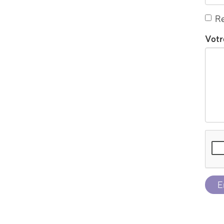
Re
Votr
E