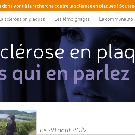
 dons vont à la recherche contre la sclérose en plaques ! Souten
La sclérose en plaques
Les témoignages
La communauté
clérose en pla
s qui en parlez
Le 28 août 2019