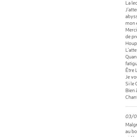
La le
J’att
abyss
mon e
Merci
de pr
Houps
L’att
Quand
fatig
Être 
Je vo
Si le
Bien 
Chant
03/0
Malgr
au bo