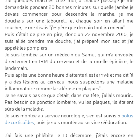
J'ai quelques marches chez moi, à chaque passage je me
demandais pendant 20 bonnes minutes sur quelle jambe je
devais commencer pour descendre la marche, je me
douchais sur une tabouret… et chaque soir en allant me
coucher, je me disais "j'espère que demain tout ira mieux".
Puis c'était de pire en pire, donc un 22 novembre 2010, je
suis allée prendre ma douche, j'ai préparé mon sac et j'ai
appelé les pompiers.
Je suis tombée sur un médecin du Samu, qui m'a envoyée
directement en IRM du cerveau et de la mœlle épinière, le
lendemain.
Puis après une bonne heure d'attente il est arrivé et ma dit "il
y a des lésions au cerveau, nous suspectons une maladie
inflammatoire comme la sclérose en plaques"…
Je ne savais pas ce que c'était, dans ma tête, j'allais mourir…
Pas besoin de ponction lombaire, vu les plaques, ils étaient
sûrs de la maladie.
Je suis montée au service neurologie, s'en est suivis 5
bolus
de corticoïdes
, puis je suis montée au service rééducation.
J'ai fais une phlébite le 13 décembre, j'étais encore en