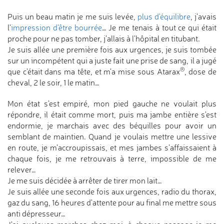
Puis un beau matin je me suis levée,
plus d'équilibre
, j'avais
l'
impression d'être bourrée
… Je me tenais à tout ce qui était
proche pour ne pas tomber, j'allais à l'hôpital en titubant.
Je suis allée une première fois aux urgences, je suis tombée
sur un incompétent qui a juste fait une prise de sang, il a jugé
®
que c'était dans ma tête, et m'a mise sous Atarax
, dose de
cheval, 2 le soir, 1 le matin…
Mon état s'est empiré, mon pied gauche ne voulait plus
répondre, il était comme mort, puis ma jambe entière s'est
endormie, je marchais avec des béquilles pour avoir un
semblant de maintien. Quand je voulais mettre une lessive
en route, je m'accroupissais, et mes jambes s'affaissaient à
chaque fois, je me retrouvais à terre, impossible de me
relever…
Je me suis décidée à arrêter de tirer mon lait…
Je suis allée une seconde fois aux urgences, radio du thorax,
gaz du sang, 16 heures d'attente pour au final me mettre sous
anti dépresseur…