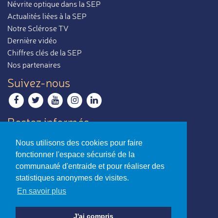
Névrite optique dans la SEP
Actualités liées à la SEP
Notre Sclérose TV
Dernière vidéo
Chiffres clés de la SEP
Nos partenaires
Suivez-nous
Restez informés
Recevoir notre newsletter
Nous utilisons des cookies pour faire
Contactez-nous
fonctionner l'espace sécurisé de la
Envoyer un e-mail
communauté d'entraide et pour réaliser des
statistiques anonymes de visites.
La sclérose en plaques,
En savoir plus
par ceux qui en parlent le mieux.
Charte d’utilisation
-
Mentions légales
J'ai compris