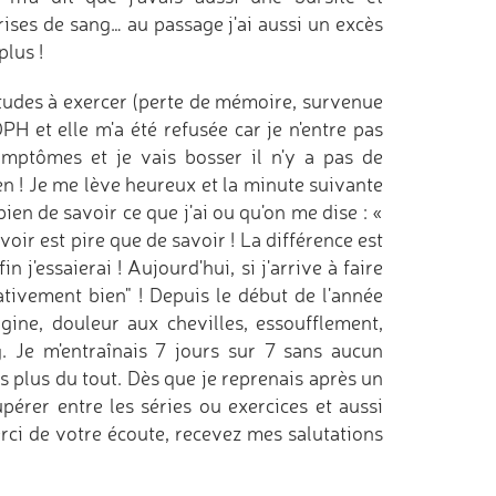
rises de sang… au passage j'ai aussi un excès
plus !
tudes à exercer (perte de mémoire, survenue
 et elle m'a été refusée car je n'entre pas
ymptômes et je vais bosser il n'y a pas de
n ! Je me lève heureux et la minute suivante
bien de savoir ce que j'ai ou qu'on me dise : «
voir est pire que de savoir ! La différence est
 j'essaierai ! Aujourd'hui, si j'arrive à faire
ativement bien" ! Depuis le début de l'année
gine, douleur aux chevilles, essoufflement,
. Je m'entraînais 7 jours sur 7 sans aucun
s plus du tout. Dès que je reprenais après un
pérer entre les séries ou exercices et aussi
erci de votre écoute, recevez mes salutations