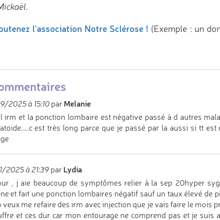
Mickaël.
outenez l'association Notre Sclérose !
(Exemple : un do
commentaires
Melanie
9/2025 à 15:10
par
i l irm et la ponction lombaire est négative passé à d autres m
toide....c est très long parce que je passé par la aussi si tt e
age
Lydia
/2025 à 21:39
par
ur , j aie beaucoup de symptômes relier à la sep 20hyper sygn
ne et fait une ponction lombaires négatif sauf un taux élevé de p
 veux me refaire des irm avec injection que je vais faire le mois pr
uffre et ces dur car mon entourage ne comprend pas et je suis ai