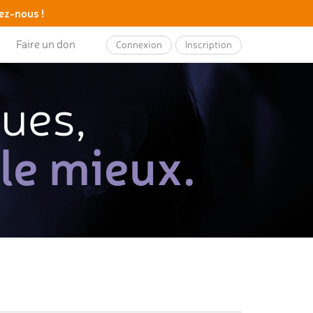
ez-nous !
Faire un don
Connexion
Inscription
ques,
 le mieux.