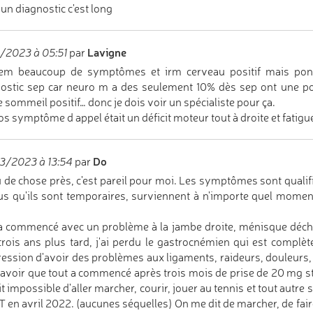
 un diagnostic c'est long
Lavigne
/2023 à 05:51
par
dem beaucoup de symptômes et irm cerveau positif mais ponct
ostic sep car neuro m a des seulement 10% dès sep ont une ponc
 sommeil positif… donc je dois voir un spécialiste pour ça.
os symptôme d appel était un déficit moteur tout à droite et fatigu
Do
3/2023 à 13:54
par
 de chose près, c'est pareil pour moi. Les symptômes sont qualifié
us qu'ils sont temporaires, surviennent à n'importe quel moment
a commencé avec un problème à la jambe droite, ménisque déchiré
 trois ans plus tard, j'ai perdu le gastrocnémien qui est complèt
ression d'avoir des problèmes aux ligaments, raideurs, douleurs
savoir que tout a commencé après trois mois de prise de 20 mg stat
it impossible d'aller marcher, courir, jouer au tennis et tout autre 
T en avril 2022. (aucunes séquelles) On me dit de marcher, de fai