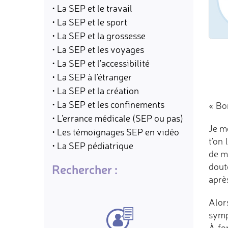
• La SEP et le travail
• La SEP et le sport
• La SEP et la grossesse
• La SEP et les voyages
• La SEP et l'accessibilité
• La SEP à l'étranger
• La SEP et la création
• La SEP et les confinements
« Bo
• L'errance médicale (SEP ou pas)
Je m
• Les témoignages SEP en vidéo
t'on
• La SEP pédiatrique
de m
dout
Rechercher :
après
Alor
symp
À fo