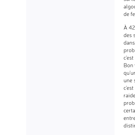
algo
de fe
À 42
des 
dans
prob
c'est
Bon v
qu'un
une 
c'es
raid
prob
cert
entr
dist