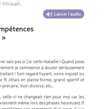
r Mickaël.
Lancer l'audio
ompétences
 »
e sais pas si j'ai cette maladie ! Quand pose
anchement je commence à douter sérieusement
itant ! Son regard fuyant, voire inquiet ou
!!! J'étais en pleine forme, grand sportif et
on précaire, mon divorce, etc…
, celle-ci ne changeait rien pour moi car les
viennent même lors des phases heureuses !!!
rs problèmes ont commencé d'un coup, il y a