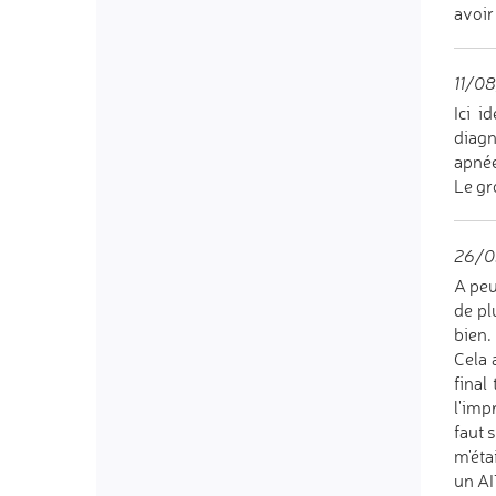
avoir
11/08
Ici i
diagn
apnée
Le gr
26/0
A peu
de pl
bien.
Cela 
final
l'imp
faut 
m'éta
un AI