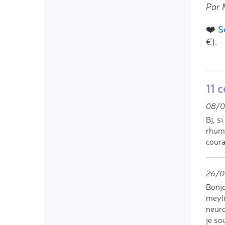
Par 
❤️
S
€).
11 
08/0
Bj, s
rhuma
cour
26/01
Bonjo
meyli
neuro
je so