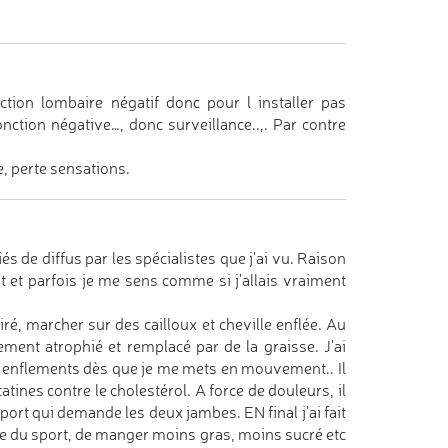
ion lombaire négatif donc pour l installer pas
tion négative…, donc surveillance..,. Par contre
e, perte sensations.
s de diffus par les spécialistes que j'ai vu. Raison
 et parfois je me sens comme si j'allais vraiment
, marcher sur des cailloux et cheville enflée. Au
ement atrophié et remplacé par de la graisse. J'ai
, enflements dès que je me mets en mouvement.. Il
ines contre le cholestérol. A force de douleurs, il
sport qui demande les deux jambes. EN final j'ai fait
re du sport, de manger moins gras, moins sucré etc