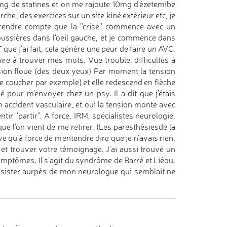
0 mg de statines et on me rajoute 10mg d'ézetemibe
che, des exercices sur un site kiné extérieur etc, je
rendre compte que la ''crise'' commence avec un
poussières dans l'oeil gauche, et je commence dans
T que j'ai fait, cela génère une peur de faire un AVC.
ire à trouver mes mots. Vue trouble, difficultés à
sion floue (des deux yeux) Par moment la tension
me coucher par exemple) et elle redescend en flèche
é pour m'envoyer chez un psy. Il a dit que j'étais
 accident vasculaire, et oui la tension monte avec
''partir''. A force, IRM, spécialistes neurologie,
e l'on vient de me retirer. (Les paresthésiesde la
e qu'à force de m'entendre dire que je n'avais rien,
et et trouver votre témoignage. J'ai aussi trouvé un
mptômes. Il s'agit du syndrôme de Barré et Liéou.
sister aurpès de mon neurologue qui semblait ne