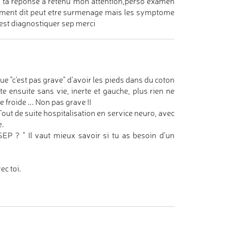
ais ta réponse a retenu mon attention,perso examen
alement dit peut etre surmenage mais les symptome
 est diagnostiquer sep merci
 "c'est pas grave" d'avoir les pieds dans du coton
 ensuite sans vie, inerte et gauche, plus rien ne
 froide ... Non pas grave !!
out de suite hospitalisation en service neuro, avec
e.
 SEP ? " Il vaut mieux savoir si tu as besoin d'un
ec toi.