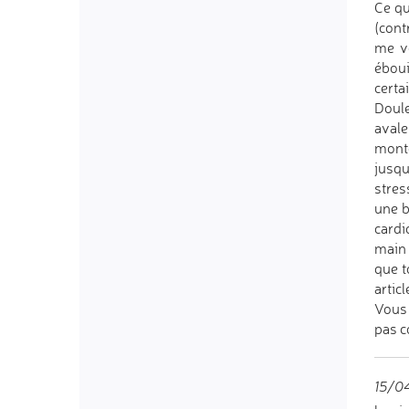
Ce qu
(cont
me vo
éboui
certa
Doule
avale
monte
jusqu
stres
une b
cardi
main 
que t
artic
Vous 
pas c
15/04