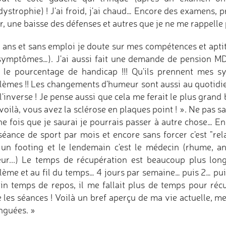
dystrophie) ! J'ai froid, j'ai chaud… Encore des examens, p
r, une baisse des défenses et autres que je ne me rappelle 
 ans et sans emploi je doute sur mes compétences et apti
symptômes…). J'ai aussi fait une demande de pension MDPH
 le pourcentage de handicap !!! Qu'ils prennent mes s
lèmes !! Les changements d'humeur sont aussi au quotidie
 l'inverse ! Je pense aussi que cela me ferait le plus grand 
oilà, vous avez la sclérose en plaques point ! ». Ne pas sa
e fois que je saurai je pourrais passer à autre chose… Enfin
séance de sport par mois et encore sans forcer c'est "rel
t un footing et le lendemain c'est le médecin (rhume, an
eur...) Le temps de récupération est beaucoup plus long
lème et au fil du temps… 4 jours par semaine… puis 2… pui
ain temps de repos, il me fallait plus de temps pour récu
e les séances ! Voilà un bref aperçu de ma vie actuelle, m
inguées. »