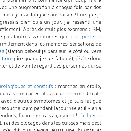
 avec une augmentation à chaque fois par des
rme à grosse fatigue sans raison ! Lorsque je
ressais bien puis un jour, j'ai ressenti une
oufflement. Après de multiples examens : IRM,
le pas (autres symptômes que j'ai :
perte de
fourmillement dans les membres, sensations de
es
(station debout je pars sur le côté ou vers
ution
(pire quand je suis fatigué), j'évite donc
arler et de voir le regard des personnes qui se
rologiques et sensitifs
: marches en étoile,
ù ça vient car en plus j'ai une hernie discale
e avec d'autres symptômes et je suis fatigué
recouche idem pendant la journée et il y en a
tendons, ligaments ça va ça vient ! J'ai
la vue
 j'ai des blocages dans les cuisses mais c'est
m'a dit que j'avais aussi une bursite et