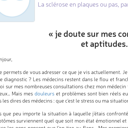
La sclérose en plaques ou pas, pa
« je doute sur mes c
et aptitudes.
njour,
e permets de vous adresser ce que je vis actuellement. Je n
 le diagnostic ? Les médecins restent dans le flou et fr
oi sur mes nombreuses consultations chez mon médecin tra
eux… Mais mes
douleurs
et problèmes sont bien réels eux 
 les dires des médecins : que c'est le stress ou ma situati
s que peu importe la situation à laquelle j'étais confronté
tômes surviennent quel que soit mon état émotionnel et 
rce les gens pensent que l'on tire au flanc… Mes premie