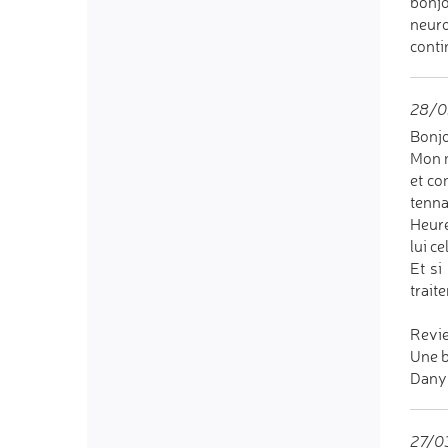
bonjo
neuro
conti
28/03
Bonjo
Mon m
et co
tenna
Heure
lui ce
Et si
trait
Revie
Une b
Dany
27/03