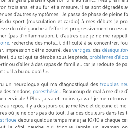
ron trois ans, et au fur et à mesure, il se sont dégradés
enues d'autres symptômes ! Je passe de phase de pleine fo
ais du sport (musculation et cardio) à mes débuts je prog
lesse du côté gauche à l'effort et progressivement un ess
ner (pas d'inflammation..), d'autres que je ne me rappel
oire
, recherche des mots...), difficulté à se concentrer, 
er, impression d'être bourré, des
vertiges
, des
déséquilibr
ière), du sol qui se dérobe sous les pieds,
problèmes d'éloc
rtir ou d'aller à des repas de famille… car je redoute de p
t : « il a bu ou quoi ! ».
 vu un neurologue qui ma diagnostiqué des
troubles neu
e des tendons,
paresthésie
… Beaucoup de mal à me dire d'o
ne cervicale ! Plus ça va et moins ça va ! je me retrouv
 au repos, il y a des jours où je me lève et déjeune et me 
res où je ne dors pas du tout. J'ai des douleurs dans les 
st floue
depuis quelque temps mais j'ai 10/10 à chaque œil,
out le côté gauche qui trinque (après un examen on 