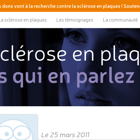
 dons vont à la recherche contre la sclérose en plaques ! Souten
La sclérose en plaques
Les témoignages
La communauté
clérose en pla
s qui en parlez
Le 25 mars 2011