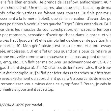
e je fais bien entendu. Je prends de l'asaflow, antiagrégant, 4
re le cholestérol). Un mois après, alors que je fais beaucoup de mar
is prise de vertiges en faisant mes courses. Je finis par me 
ssement à la lumière (soleil), que j'ai la sensation d'avoir des 
ines positions à avoir le bras gauche ''léger''. Bien entendu vu l'AI
ur dans les muscles du cou, constipation, et incapacité tempora
r par moments, sensation d'avoir qq chose dans la gorge, et vi
 très haut (jusqu'à 19) et le simple fait de changer de position (
e parfois 10. Mon généraliste s'est fichu de moi et a tout essay
sée, angoissée. OUi en effet un peu quand on a peur de refaire un
onne nouvelle comme une mauvaise mais pas au point de se sentir 
o, emg, etc... On finit par me trouver un schwannome en C6-C7 qu
gauche ont disparu). J'ai 60 séances de kiné cervicales. Il se trouv
out était compliqué, j'ai fini par faire des recherches sur intern
le avec exactement ou approchant quasi à 95 pourcents de mes sy
reconnaissez-vous mieux dans ce symptôme ? Perso, je vais in
onnaître et pourtant il est au top.
mariel
/2014 à 14:20
par