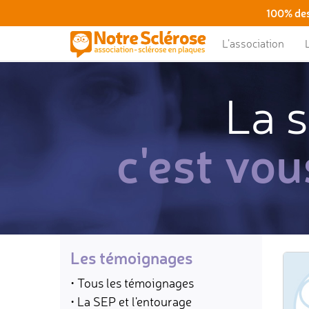
100% des
L’association
La s
c'est vou
Les témoignages
• Tous les témoignages
• La SEP et l'entourage