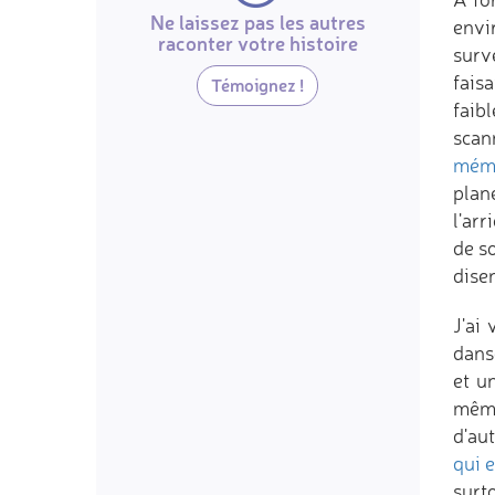
Ne laissez pas les autres
envi
raconter votre histoire
surv
fais
Témoignez !
faib
scan
mém
plan
l'arr
de so
disen
J'ai
dans
et u
même
d'aut
qui e
surt