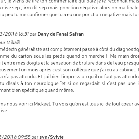
ur, je viens de lire ton commentaire qui date je le reconnait m
 dise sep , irm dit sep mais ponction négative alors on ma fin
nu peu tu me confirmer que tu a eu une ponction negative mais tu
Dany de Fanal Safran
/2011 à 16:31
par
ur Mikaël,
édecin généraliste est complètement passé à côté du diagnostique
mme du carton sous les pieds quand on marche !! Ma main droite
it entre mes doigts et la sensation de brulure dans de l'eau presque
usement un mois après c'est son collègue que j'ai eu au cabinet. T
la n'a pas attendu. Et j'ai bien l'impression qu'il ne faut pas attendr
 tu disais à ton neurologue "et si on regardait si c'est pas une
ement bien spécifique quand même.
ns nous voir ici Mickaël. Tu vois qu'on est tous ici de tout coeur av
ise
syn/Sylvie
/2011 à 09:55
par