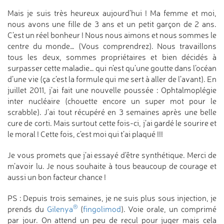
Mais je suis très heureux aujourd’hui ! Ma femme et moi,
nous avons une fille de 3 ans et un petit garçon de 2 ans.
C’est un réel bonheur ! Nous nous aimons et nous sommes le
centre du monde… (Vous comprendrez). Nous travaillons
tous les deux, sommes propriétaires et bien décidés à
surpasser cette maladie… qui n’est qu’une goutte dans l’océan
d’une vie (ça c’est la formule qui me sert à aller de l’avant). En
juillet 2011, j’ai fait une nouvelle poussée : Ophtalmoplégie
inter nucléaire (chouette encore un super mot pour le
scrabble). J’ai tout récupéré en 3 semaines après une belle
cure de corti. Mais surtout cette fois-ci, j’ai gardé le sourire et
le moral ! Cette fois, c’est moi qui t’ai plaqué !!!
Je vous promets que j’ai essayé d’être synthétique. Merci de
m’avoir lu. Je nous souhaite à tous beaucoup de courage et
aussi un bon facteur chance !
PS : Depuis trois semaines, je ne suis plus sous injection, je
®
prends du
Gilenya
(
fingolimod
). Voie orale, un comprimé
par jour. On attend un peu de recul pour juger mais cela