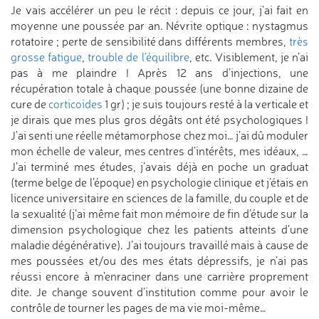
Je vais accélérer un peu le récit : depuis ce jour, j’ai fait en
moyenne une poussée par an. Névrite optique : nystagmus
rotatoire ; perte de sensibilité dans différents membres,
très
grosse fatigue
,
trouble de l’équilibre
, etc. Visiblement, je n’ai
pas à me plaindre ! Après 12 ans d’injections, une
récupération totale à chaque poussée (une bonne dizaine de
cure de
corticoïdes
1 gr) ; je suis toujours resté à la verticale et
je dirais que mes plus gros dégâts ont été psychologiques !
J’ai senti une réelle métamorphose chez moi… j’ai dû moduler
mon échelle de valeur, mes centres d’intérêts, mes idéaux, …
J’ai terminé mes études, j’avais déjà en poche un graduat
(terme belge de l’époque) en psychologie clinique et j’étais en
licence universitaire en sciences de la famille, du couple et de
la sexualité (j’ai même fait mon mémoire de fin d’étude sur la
dimension psychologique chez les patients atteints d’une
maladie dégénérative). J’ai toujours travaillé mais à cause de
mes poussées et/ou des mes états dépressifs, je n’ai pas
réussi encore à m’enraciner dans une carrière proprement
dite. Je change souvent d’institution comme pour avoir le
contrôle de tourner les pages de ma vie moi-même…