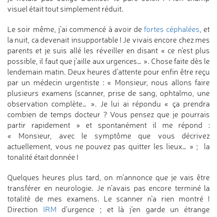
visuel était tout simplement réduit.
Le soir même, j’ai commencé à avoir de
fortes céphalées
, et
la nuit, ca devenait insupportable ! Je vivais encore chez mes
parents et je suis allé les réveiller en disant « ce n’est plus
possible, il faut que j’aille aux urgences… ». Chose faite dès le
lendemain matin. Deux heures d’attente pour enfin être reçu
par un médecin urgentiste : « Monsieur, nous allons faire
plusieurs examens (scanner, prise de sang, ophtalmo, une
observation complète… ». Je lui ai répondu « ça prendra
combien de temps docteur ? Vous pensez que je pourrais
partir rapidement » et spontanément il me répond :
« Monsieur, avec le symptôme que vous décrivez
actuellement, vous ne pouvez pas quitter les lieux… » ; la
tonalité était donnée !
Quelques heures plus tard, on m’annonce que je vais être
transférer en neurologie. Je n’avais pas encore terminé la
totalité de mes examens. Le scanner n’a rien montré !
Direction
IRM
d’urgence ; et là j’en garde un étrange