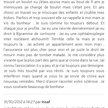
trouvé un boulot ou j'étais assise mais au bout de 9 ans je
m'ennuyais jai change de boulot mais c'était pire. Et jais
choisi un travail ou je m'occupe des enfants et j'oublie mes
bobos. Parfois et trop souvent elle se rappelle à moi mais je
vis du bonheur . Je suis comme toi toujours debout. Et
chaque jour je profite. Jai eu une névrite dernièrement jai eu
droit à 8gramme de cortisone . Jai eu une ophtalmoplegie
inter nucléaire atchoum!!! Terrible celle la mais je suis
toujours la . Jai acheté un appartement avec mon mari ,
l'assurance est plus cher pour moi et jai juste le droit de
mourir mais pas de tomber malade. Je me considère plus
vivante que la plus part des gens que je croise dans la rue. Jai
connu l'association il y a peu et je n'ai toujours pas témoigne.
Je suis très touché par vos récits. Je suis toujours sous
interféron mais quand je vous lis jai envie de croire aux
nouveau remèdes. Merci d'avoir raconter votre sclérose . Je
vous souhaite beaucoup de bonheur .
Insaf
31/10/2012 à 14:27
par