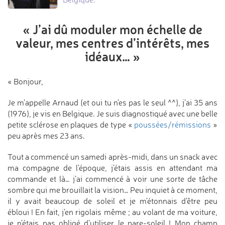
« J’ai dû moduler mon échelle
de
valeur, mes centres d’intérêts,
mes
idéaux… »
« Bonjour,
Je m’appelle Arnaud (et oui tu n’es pas le seul ^^), j’ai 35 ans
(1976), je vis en Belgique. Je suis diagnostiqué avec une belle
petite sclérose en plaques de type «
poussées/rémissions
»
peu après mes 23 ans.
Tout a commencé un samedi après-midi, dans un snack avec
ma compagne de l’époque, j’étais assis en attendant ma
commande et là… j’ai commencé à voir une sorte de tâche
sombre qui me brouillait la vision… Peu inquiet à ce moment,
il y avait beaucoup de soleil et je m’étonnais d’être peu
ébloui ! En fait, j’en rigolais même ; au volant de ma voiture,
je n’étais pas obligé d’utiliser le pare-soleil ! Mon champ