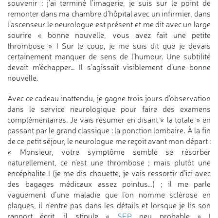
souvenir : j’ai terminé l’imagerie, je suis sur le point de
remonter dans ma chambre d’hôpital avec un infirmier, dans
l’ascenseur le neurologue est présent et me dit avec un large
sourire « bonne nouvelle, vous avez fait une petite
thrombose » ! Sur le coup, je me suis dit que je devais
certainement manquer de sens de l’humour. Une subtilité
devait m’échapper… Il s’agissait visiblement d’une bonne
nouvelle.
Avec ce cadeau inattendu, je gagne trois jours d’observation
dans le service neurologique pour faire des examens
complémentaires. Je vais résumer en disant « la totale » en
passant par le grand classique : la ponction lombaire. À la fin
de ce petit séjour, le neurologue me reçoit avant mon départ :
« Monsieur, votre symptôme semble se résorber
naturellement, ce n’est une thrombose ; mais plutôt une
encéphalite ! (je me dis chouette, je vais ressortir d’ici avec
des bagages médicaux assez pointus…) ; il me parle
vaguement d’une maladie que l’on nomme sclérose en
plaques, il n’entre pas dans les détails et lorsque je lis son
rapport écrit, il stipule «
SEP
peu probable » !