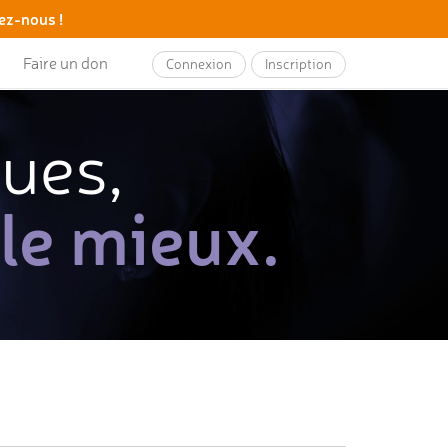
ez-nous !
Faire un don
Connexion
Inscription
ques,
 le mieux.