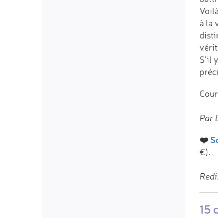
Voilà
à la 
disti
véri
S’il 
préci
Coura
Par 
❤️
So
€).
Redi
15 