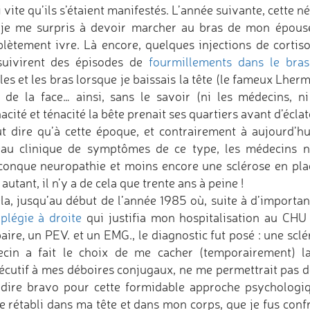
 vite qu’ils s’étaient manifestés. L’année suivante, cette n
 je me surpris à devoir marcher au bras de mon épous
lètement ivre. Là encore, quelques injections de cortison
suivirent des épisodes de
fourmillements dans le bras
es et les bras lorsque je baissais la tête (le fameux Lhermi
t de la face… ainsi, sans le savoir (ni les médecins, 
cité et ténacité la bête prenait ses quartiers avant d’écl
aut dire qu’à cette époque, et contrairement à aujourd’hu
eau clinique de symptômes de ce type, les médecins n
conque neuropathie et moins encore une sclérose en plaque
autant, il n’y a de cela que trente ans à peine !
ela, jusqu’au début de l’année 1985 où, suite à d’importa
plégie à droite
qui justifia mon hospitalisation au CHU
aire, un PEV. et un EMG., le diagnostic fut posé : une sclé
cin a fait le choix de me cacher (temporairement) la
écutif à mes déboires conjugaux, ne me permettrait pas de
 dire bravo pour cette formidable approche psychologi
e rétabli dans ma tête et dans mon corps, que je fus confro