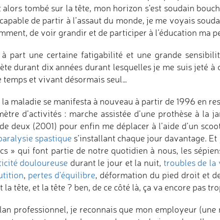
t alors tombé sur la tête, mon horizon s’est soudain bouc
 capable de partir à l’assaut du monde, je me voyais soudai
ment, de voir grandir et de participer à l’éducation ma pe
 à part une certaine fatigabilité et une grande sensibilit
rète durant dix années durant lesquelles je me suis jeté à
e temps et vivant désormais seul…
, la maladie se manifesta à nouveau à partir de 1996 en res
mètre d’activités : marche assistée d’une prothèse à la j
 de deux (2001) pour enfin me déplacer à l’aide d’un scoo
paralysie spastique
s’installant chaque jour davantage. Et je
cs » qui font partie de notre quotidien à nous, les sépien
ticité douloureuse
durant le jour et la nuit,
troubles de la 
utition
,
pertes d’équilibre
, déformation du pied droit et d
t la tête, et la tête ? ben, de ce côté là, ça va encore pas tr
lan professionnel, je reconnais que mon employeur (une m