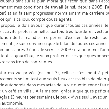
soutenu tant sur le plan moral que technique dans l’ac
mment mes conditions de travail (ainsi, depuis 2005, 
ter) et en faisant progresser normalement ma carrière p
ce qui, à ce jour, compte douze agents.
 propos, je dois avouer que durant toutes ces années, le 
e activité professionnelle, parfois très lourde et vecteu
olution de la maladie, me permit d’exister, de rester au 
ement, je suis convaincu que le bilan de toutes ces années 
moins, après 37 ans de service, 2009 sera pour moi l’anné
 tout : aujourd’hui, je veux profiter de ces quelques année
vre sans trop de contraintes…
t à ma vie privée (de tout ?), celle-ci s’est petit à p
acements se limitent aux seuls lieux accessibles de plain-p
de autonomie dans mes actes de la vie quotidienne : faire
e un café en ville… A la maison, grâce à quelques petits
gère (3 heures par semaine), je peux vivre seul… avec un c
e autonomie.