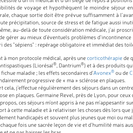
écessité d’un lit médical et d’un siège de repos à positi
ibilités de voyage et hypothèquent le moindre séjour en
rale, chaque sortie doit être prévue suffisamment à l’ava
ute précipitation, source de stress et de fatigue aussi inut
ême, au-delà de toute considération médicale, j’ai proscri
 de gérer au mieux d’éventuels problèmes d’incontinence 
i des "sépiens" : repérage obligatoire et immédiat des toil
t à mon protocole médical, après une
corticothérapie
de q
®
®
antispastiques (Liorésal
, Dantrium
) et à des produits 
®
 fichue maladie ; les effets secondaires d’
Avonex
ou de
C
ndairement progressive de « ma » sclérose en plaques.
t cela, j’effectue régulièrement des séjours dans un centre
rose en plaques. Germaine Revel, près de Lyon, pour ceux 
 propos, ces séjours m’ont appris à ne pas m’appesantir su
rt à cette maladie et à relativiser les choses dès lors que
dement handicapés et souvent plus jeunes que moi ou mal
à chaque fois une sacrée leçon de vie et d’humilité mais a
e et ne pas baisser les bras.