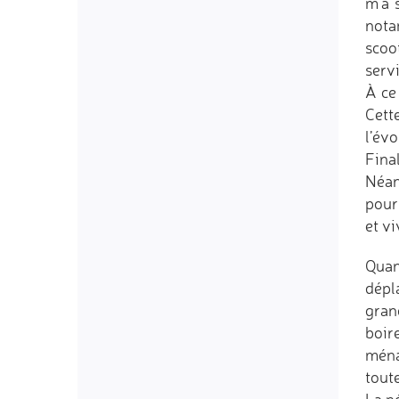
m’a 
nota
scoo
servi
À ce
Cett
l’év
Final
Néan
pour
et vi
Quan
dépl
gran
boir
ména
tout