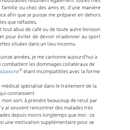
ons modulables réduisent également toutes mes
 famille ou chez des amis et, d’une manière
nce afin que je puisse me préparer en dehors
iles que néfastes.
t tout abus de café ou de toute autre boisson
et pour éviter de devoir m’adonner au sport
ettes situées dans un lieu inconnu.
uinze années, je me cantonne aujourd’hui à
qui combattent les dommages collatéraux de
®
opaxone
étant incompatibles avec la forme
 médical spécialisé dans le traitement de la
qui connaissent.
r mon sort, à prendre beaucoup de recul par
 j’y ai souvent rencontrer des malades très
ades depuis moins longtemps que moi : ce
ussi une motivation supplémentaire pour se