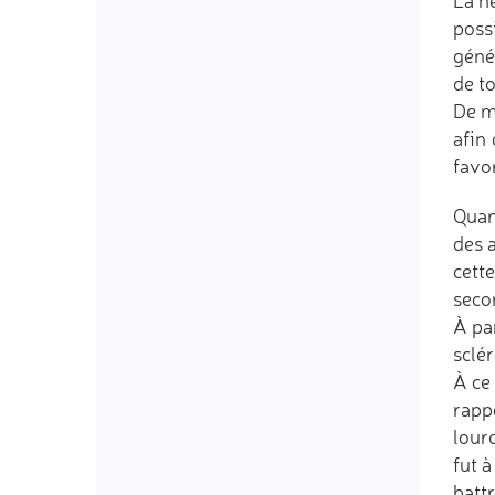
La n
poss
géné
de to
De m
afin
favor
Quan
des 
cette
seco
À par
sclé
À ce
rappo
lour
fut 
battr