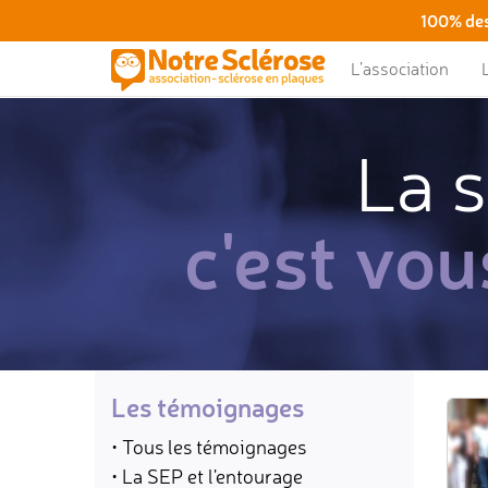
100% des
L’association
La s
c'est vou
Les témoignages
• Tous les témoignages
• La SEP et l'entourage