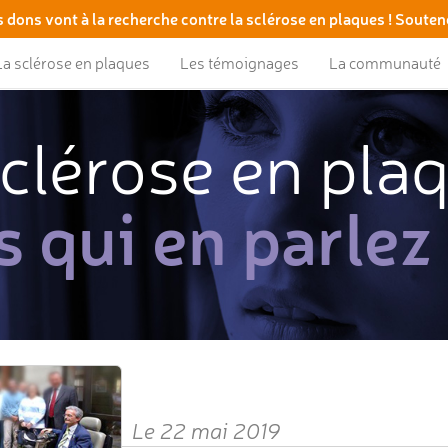
 dons vont à la recherche contre la sclérose en plaques ! Souten
La sclérose en plaques
Les témoignages
La communauté
clérose en pla
s qui en parlez
Le 22 mai 2019