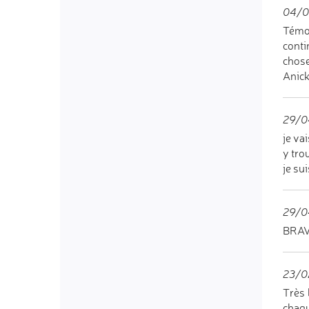
04/0
Témoi
conti
chose
Anic
29/0
je va
y tro
je su
29/0
BRAVO
23/0
Très 
chaqu