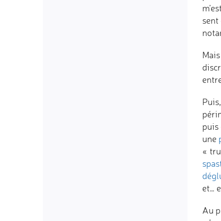
m’es
sent
notam
Mais
disc
entr
Puis
péri
puis
une
« tru
spas
dégl
et… e
Au p