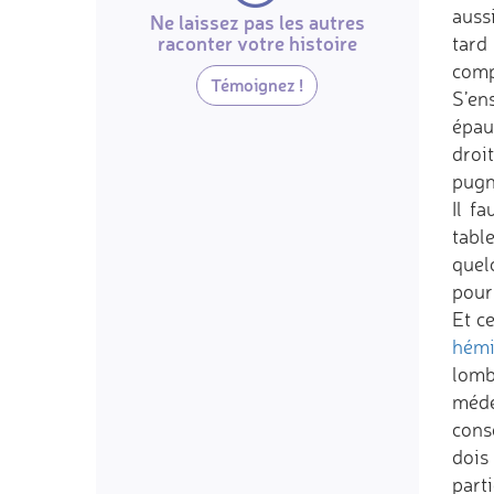
aussi
Ne laissez pas les autres
raconter votre histoire
tard
comp
Témoignez !
S’en
épaul
droi
pugna
Il f
tabl
quel
pour 
Et c
hémi
lomb
méde
cons
dois
parti