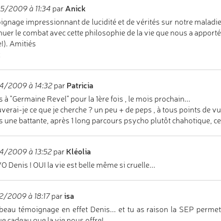
Anick
5/2009 à 11:34
par
gnage impressionnant de lucidité et de vérités sur notre maladie.
nuer le combat avec cette philosophie de la vie que nous a apport
!). Amitiés
k
Patricia
4/2009 à 14:32
par
is à "Germaine Revel" pour la 1ère fois , le mois prochain...
uverai-je ce que je cherche ? un peu + de peps , à tous points de vue
is une battante, après 1 long parcours psycho plutôt chahotique, cett
Kléolia
4/2009 à 13:52
par
 Denis ! OUI la vie est belle même si cruelle...
isa
2/2009 à 18:17
par
beau témoignage en effet Denis... et tu as raison la SEP permet d
e cadeau que la vie nous offre!