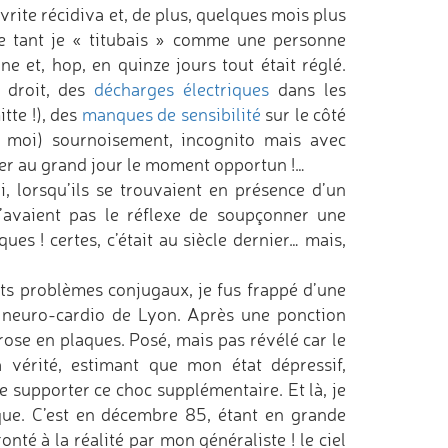
évrite récidiva et, de plus, quelques mois plus
e tant je « titubais » comme une personne
e et, hop, en quinze jours tout était réglé.
droit, des
décharges électriques
dans les
tte !), des
manques de sensibilité
sur le côté
ni moi) sournoisement, incognito mais avec
ater au grand jour le moment opportun !…
i, lorsqu’ils se trouvaient en présence d’un
’avaient pas le réflexe de soupçonner une
s ! certes, c’était au siècle dernier… mais,
nts problèmes conjugaux, je fus frappé d’une
 neuro-cardio de Lyon. Après une ponction
rose en plaques. Posé, mais pas révélé car le
 vérité, estimant que mon état dépressif,
 supporter ce choc supplémentaire. Et là, je
que. C’est en décembre 85, étant en grande
nté à la réalité par mon généraliste ! le ciel