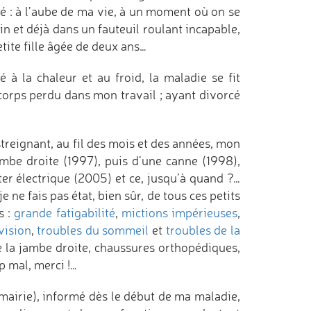
hé : à l’aube de ma vie, à un moment où on se
n et déjà dans un fauteuil roulant incapable,
tite fille âgée de deux ans…
é à la chaleur et au froid, la maladie se fit
 corps perdu dans mon travail ; ayant divorcé
treignant, au fil des mois et des années, mon
ambe droite (1997), puis d’une canne (1998),
ter électrique (2005) et ce, jusqu’à quand ?…
 ne fais pas état, bien sûr, de tous ces petits
s :
grande fatigabilité
,
mictions impérieuses
,
vision
,
troubles du sommeil
et
troubles de la
e la jambe droite, chaussures orthopédiques,
op mal, merci !…
airie), informé dès le début de ma maladie,