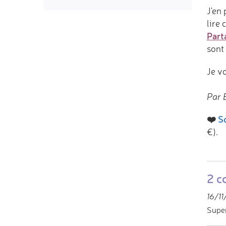
J'en 
lire 
Part
sont 
Je vo
Par 
❤️
So
€).
2 c
16/11
Super