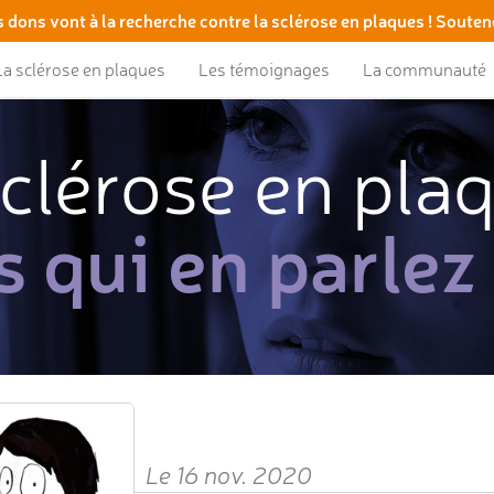
 dons vont à la recherche contre la sclérose en plaques ! Souten
La sclérose en plaques
Les témoignages
La communauté
clérose en pla
s qui en parlez
Le 16 nov. 2020