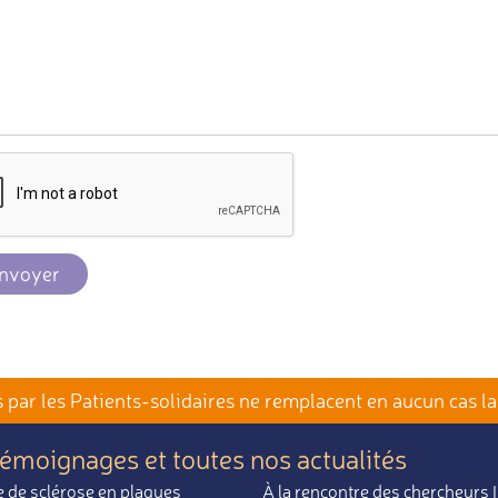
nvoyer
par les Patients-solidaires
ne remplacent en aucun cas la
témoignages et toutes nos actualités
 de sclérose en plaques
À la rencontre des chercheurs