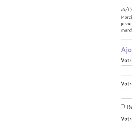
16/11
Merci
je vi
merci
Ajo
Votr
Votre
Re
Votr