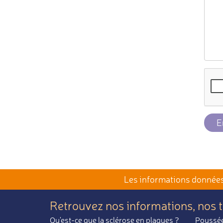
E
Les informations données 
Retrouvez nos informations,
nos 
Qu'est-ce que la sclérose en plaques ?
Poussée