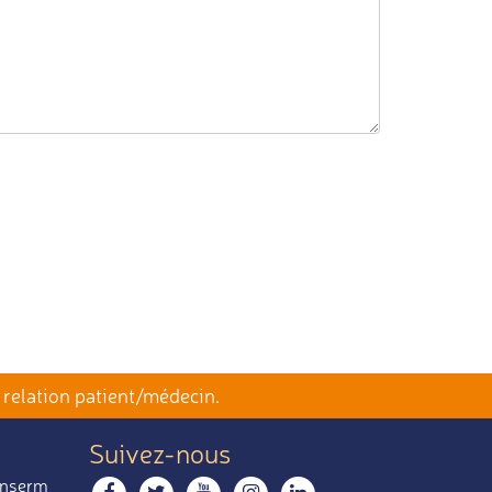
 relation patient/médecin.
Suivez-nous
 Inserm