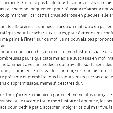
chements. Ce n’est pas facile tous les jours c'est vrai ma
uis j'ai cheminé longuement pour réussir à m'aimer à nouve
oup marcher… car cette fichue sclérose en plaques, elle en 
ant les 10 premières années, j'ai eu un mal fou à en parle
ratégies pour la cacher aux autres, pour éviter de me conf
e ma peine à l'intérieur de moi. Je ne pouvais pas prononc
er.
 pour ça que j'ai eu besoin d'écrire mon histoire, via le d
nombreuses peurs que cette maladie a suscitées en moi, mai
e, notamment avec un médecin qui travaille sur le sens des 
que je commence à travailler sur moi, sur mon histoire et 
e présente et m'embête tous les jours, mais je crois que l
ns d'apprentissage, même si c'est très dur.
rd'hui, j'arrive à mieux en parler, et même plus que ça, je 
ssinée où je raconte toute mon histoire : l'annonce, les peurs
ace pour, petit à petit, accepter, intégrer ce qui m'arrive, 