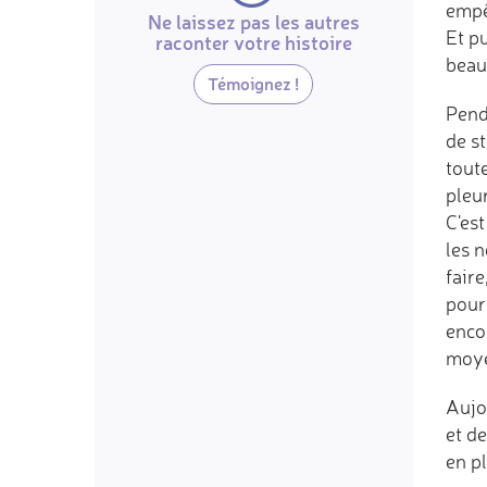
empê
Ne laissez pas les autres
Et p
raconter votre histoire
beauc
Témoignez !
Pend
de st
tout
pleur
C'est
les 
fair
pour 
encor
moye
Aujou
et de
en pl