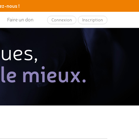
ez-nous !
Faire un don
Connexion
Inscription
ques,
 le mieux.