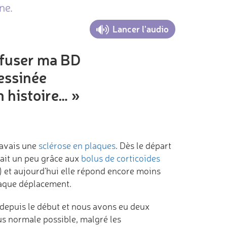
ne.
Lancer l'audio
iffuser ma BD
dessinée
n histoire… »
j'avais une
sclérose en plaques
. Dès le départ
ait un peu grâce aux
bolus de corticoïdes
e) et aujourd'hui elle répond encore moins
chaque déplacement.
depuis le début et nous avons eu deux
lus normale possible, malgré les