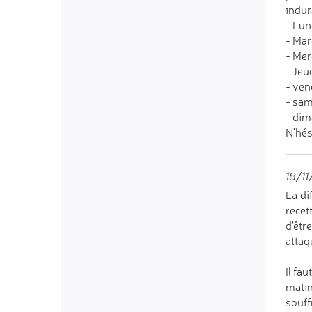
indur
- Lun
- Mard
- Mer
- Jeud
- ven
- sam
- dim
N'hés
18/11
La di
recet
d’êtr
attaq
Il fa
matin
souff