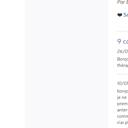
Par E
❤️
So
9 c
26/0
Bonj
théra
10/01
bonjo
je ne
premi
anter
comme
n'ai 