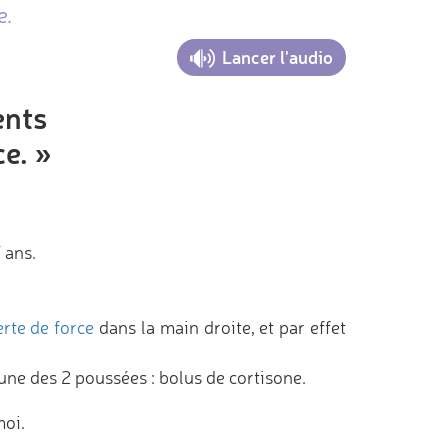
e.
Lancer l'audio
ents
ce. »
 ans.
rte de force
dans la main droite, et par effet
ne des 2 poussées : bolus de cortisone.
moi.