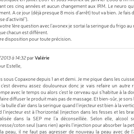
nt ces cinq années et aucun changement aux IRM. Le neuro qui
ement. A ce jour (déjà presque 8 mois d'arrêt) tout va bien. Je fais
se d'activité").
votre 1ère question avec l'avonex je sortai la seringue du frigo au m
que chacun est différent.
re disposition pour toute précision.
Valérie
/2013 à 14:32
par
ur Estelle,
is sous Copaxone depuis 1 an et demi. Je me pique dans les cuisses,
 c'est devenu assez douloureux donc je vais refaire un autre 
ompe avec le temps ou alors c'est le cerveau qui s'habitue à la do
faire diffuser le produit mais pas de massage. Et bien-sûr, je sors
 la bulle d'air dans la seringue quand l'injecteur est bien à la vertic
 l'injecteur est à l'horizontal (injection dans les fesses et les bra
alisée dans la SEP me l'a déconseillée. Selon elle, alcool su
esse/coton seul (sans rien) après l'injection pour absorber la pet
la peau, il ne faut pas agresser de nouveau la peau avec de l'a