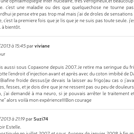
 une ophtalmoplegie inter nucleaire, tres vertigineux,et beaucoup
e. c'est une maladie ou des que quelquechose ne tourne pas 
rdhui je pense etre pas trop mal mais j'ai de droles de sensations 
e, c'est la premiere fois que je lis que je ne suis pas toute seule. j
t. à bientôt.
viviane
/2013 à 15:45
par
our
is aussi sous Copaxone depuis 2007.Je retire ma seringue du fri
otte l'endroit d'injection avant et après avec du coton imbibé de 
 Biafine froide dessus(je devais la laisser au frigo)au cas o j'a
es, fesses, et je dois dire que je ne ressent pas ou peu de douleurs
, j'ai demandé à ma neuro, si je pouvais arrêter le traitement e
e" alors voilà mon expérience!!!Bon courage
Suzi74
/2013 à 21:19
par
ir Estelle.
ostiquée en juillet 2007 et sous Avonex de janvier 2008 à fin 