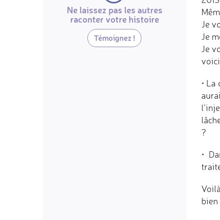
Ne laissez pas les autres
Même
raconter votre histoire
Je v
Je m
Témoignez !
Je v
voici
• La
aura
l’in
lâch
?
• Da
trai
Voil
bien 