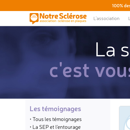
100% des
L’association
La s
c'est vou
Les témoignages
• Tous les témoignages
• La SEP et l'entourage