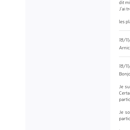
dit m
J’ai t
les p
18/11
Arnic
18/11
Bonjo
Je su
Certa
parti
Je so
parti