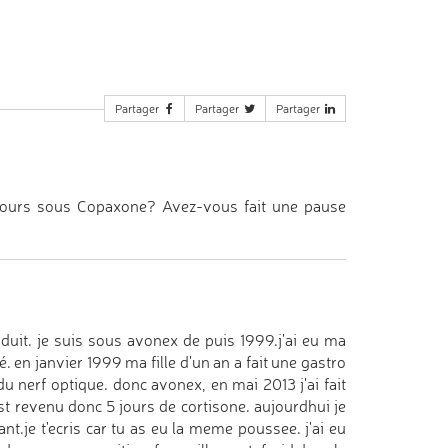
Partager
Partager
Partager
jours sous Copaxone? Avez-vous fait une pause
oduit. je suis sous avonex de puis 1999.j'ai eu ma
é. en janvier 1999 ma fille d'un an a fait une gastro
 du nerf optique. donc avonex, en mai 2013 j'ai fait
est revenu donc 5 jours de cortisone. aujourdhui je
rvant.je t'ecris car tu as eu la meme poussee. j'ai eu