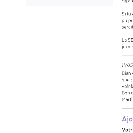
cap: 
Si tu
pu pr
serai
La SE
je mé
11/05
Bien 
que ç
voir la
Bon c
Marti
Ajo
Votr