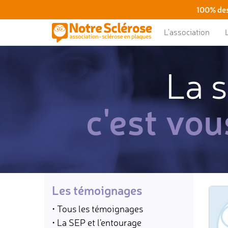
100% des
L’association
La s
c'est vou
Les témoignages
• Tous les témoignages
• La SEP et l'entourage