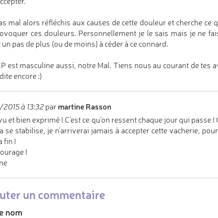
accepter.
 as mal alors réfléchis aux causes de cette douleur et cherche ce q
ovoquer ces douleurs. Personnellement je le sais mais je ne fais
t un pas de plus (ou de moins) à céder à ce connard.
P est masculine aussi, notre Mal. Tiens nous au courant de tes 
dite encore :)
martine Rasson
/2015 à 13:32
par
vu et bien exprimé ! C'est ce qu'on ressent chaque jour qui passe ! O
a se stabilise, je n'arriverai jamais à accepter cette vacherie, pour
 fin !
ourage !
ne
uter un commentaire
e nom