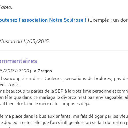
Fabio.
outenez l'association Notre Sclérose !
(Exemple : un do
ffusion du 11/05/2015.
ommentaires
Gregos
8/2017 à 21:00
par
a beaucoup à en dire. Douleurs, sensations de brulures, pas de
e... à vie.
 beaucoup tu parles de la SEP à la troisième personne et comm
en tête que dans ce mariage le divorce n'est pas envisageable; a
ait bien être ta belle mère et tu composes déjà.
de ma place dans le bus aux enfants, me fais déloger par les vieux
e douleur reste celle que l'on s'inflige alors on se fait du mal en p