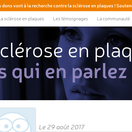
 dons vont à la recherche contre la sclérose en plaques ! Souten
La sclérose en plaques
Les témoignages
La communauté
clérose en pla
s qui en parlez
Le 29 août 2017