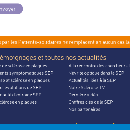
nvoyer
par les Patients-solidaires
ne remplacent en aucun cas la
témoignages et toutes nos actualités
 de sclérose en plaques
À la rencontre des chercheurs
ents symptomatiques SEP
Névrite optique dans la SEP
se et sclérose en plaques
Actualités liées à la SEP
et évolutions de SEP
Notre Sclérose TV
uté d'entraide SEP
Dernière vidéo
sclérose en plaques
Chiffres clés de la SEP
Nos partenaires
par ceux qui en parlent
ues,