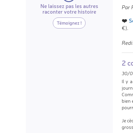
Ne laissez pas les autres
Par 
raconter votre histoire
❤️
S
Témoignez !
€).
Redi
2 c
30/0
Il y 
journé
Comme
bien 
pourr
Je cè
gross