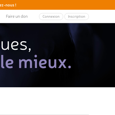
ez-nous !
Faire un don
Connexion
Inscription
ques,
 le mieux.