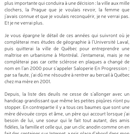
plus importante qui conduira à une décision : la ville aux mille
clochers, la Prague que je voulais revoir, la femme que
j'avais connue et que je voulais reconquérir, je ne verrai pas.
Et je ne verrai plus.
Je vous épargne le détail de ces années qui suivront où je
compléterai mes études de géographie à l'Université Laval,
puis quitterai la ville de Québec pour entreprendre une
maîtrise en urbanisme à Montréal. J'entamerai, mais je ne
compléterai pas car cette sclérose en plaques a changé de
nom en l'an 2000 pour s'appeler Saloperie En Progression ;
par sa faute, j'ai dû me résoudre à rentrer au bercail à Québec
chez ma mère en 2001.
Depuis, la liste des deuils ne cesse de s'allonger avec un
handicap grandissant que même les petites piqûres n'ont pu
stopper. En contrepartie il y a tous ces baumes que sont une
mère dévouée corps et âme, un père qui accourt lorsque j'ai
besoin de lui, une soeur qui le fait tout autant, des amis
fidèles, la famille et celle qui, par un clic anodin comme on en
fait des centaines sur Internet, a pris place d'abord dans mon