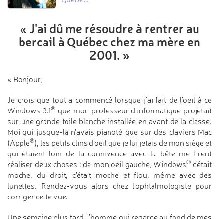
« J'ai dû me résoudre
à rentrer au
bercail à Québec
chez ma mère en
2001. »
« Bonjour,
Je crois que tout a commencé lorsque j'ai fait de l'oeil à ce
®
Windows 3.1
que mon professeur d'informatique projetait
sur une grande toile blanche installée en avant de la classe.
Moi qui jusque-là n'avais pianoté que sur des claviers Mac
®
(Apple
), les petits clins d'oeil que je lui jetais de mon siège et
qui étaient loin de la connivence avec la bête me firent
®
réaliser deux choses : de mon oeil gauche, Windows
c'était
moche, du droit, c'était moche et flou, même avec des
lunettes. Rendez-vous alors chez l'ophtalmologiste pour
corriger cette vue.
Une semaine plus tard, l'homme qui regarde au fond de mes