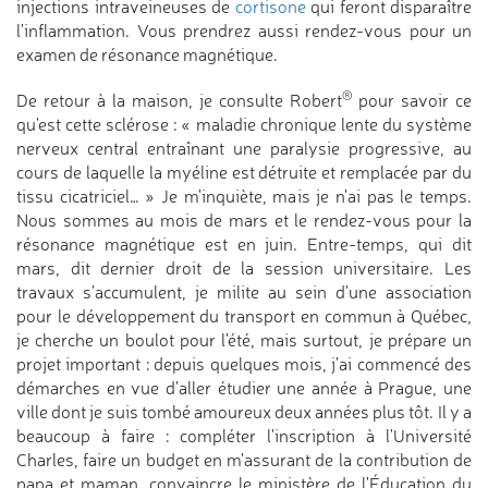
injections intraveineuses de
cortisone
qui feront disparaître
l'inflammation. Vous prendrez aussi rendez-vous pour un
examen de résonance magnétique.
®
De retour à la maison, je consulte Robert
pour savoir ce
qu'est cette sclérose : « maladie chronique lente du système
nerveux central entraînant une paralysie progressive, au
cours de laquelle la myéline est détruite et remplacée par du
tissu cicatriciel… » Je m'inquiète, mais je n'ai pas le temps.
Nous sommes au mois de mars et le rendez-vous pour la
résonance magnétique est en juin. Entre-temps, qui dit
mars, dit dernier droit de la session universitaire. Les
travaux s'accumulent, je milite au sein d'une association
pour le développement du transport en commun à Québec,
je cherche un boulot pour l'été, mais surtout, je prépare un
projet important : depuis quelques mois, j'ai commencé des
démarches en vue d'aller étudier une année à Prague, une
ville dont je suis tombé amoureux deux années plus tôt. Il y a
beaucoup à faire : compléter l'inscription à l'Université
Charles, faire un budget en m'assurant de la contribution de
papa et maman, convaincre le ministère de l'Éducation du