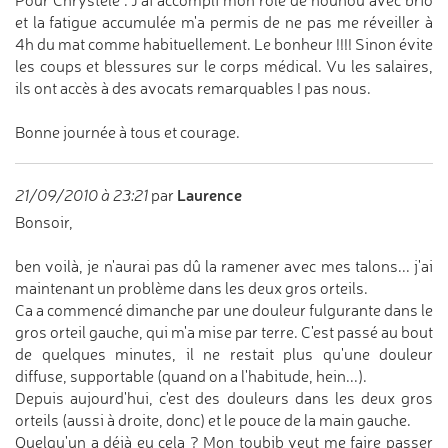
Pour Chrystèle : J'ai accompli mon rôle de nounou avec brio
et la fatigue accumulée m'a permis de ne pas me réveiller à
4h du mat comme habituellement. Le bonheur !!!! Sinon évite
les coups et blessures sur le corps médical. Vu les salaires,
ils ont accès à des avocats remarquables ! pas nous.
Bonne journée à tous et courage.
Laurence
21/09/2010 à 23:21
par
Bonsoir,
ben voilà, je n'aurai pas dû la ramener avec mes talons... j'ai
maintenant un problème dans les deux gros orteils.
Ca a commencé dimanche par une douleur fulgurante dans le
gros orteil gauche, qui m'a mise par terre. C'est passé au bout
de quelques minutes, il ne restait plus qu'une douleur
diffuse, supportable (quand on a l'habitude, hein...).
Depuis aujourd'hui, c'est des douleurs dans les deux gros
orteils (aussi à droite, donc) et le pouce de la main gauche.
Quelqu'un a déjà eu cela ? Mon toubib veut me faire passer