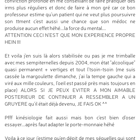
conviction profonde en me conseillant de faire pratiquer des
irms plus réguliers et donc de faire à mon gré car ce bon
professeur estime qu'un patient qui ne veut plus poursuivre
son ttment c'est aussi une chance que son médoc ne
produise aucun effet héhé...la force du mental...
ATTENTION CECI N'EST QUE MON EXPERIENCE PROPRE
HEIN !!!
Et voila j'en suis là alors stabilisée ou pas je me trimballe
avec mes sempiternelles depuis 2004, mon état "alcoolique"
quasi permanent + vertiges et tout l'tsoin-tsoin (me suis
cassée la margoulette dimanche, j'ai la tempe gauche qui a
viré aux mille couleurs, l'oeil est passé près mais toujours en
place) ALORS SI JE PEUX EVITER A MON AIMABLE
POSTERIEUR DE CONTINUER A RESSEMBLER A UN
GRUYERE qu'il était déjà devenu, JE FAIS OK ^^
Pfff kinésiologie fait aussi mais bon c'est bien d'oser
essayer...après faut adapter le porte-monnaie héhé
Voila à ce jour j'estime qu'en dépit de mes séquelles qui sont