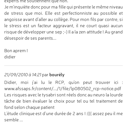
experts me soutiennent que non.
Je m'inquiète donc pour ma fille qui présente le même niveau
de stress que moi. Elle est perfectionniste au possible et
angoisse avant d'aller au collège. Pour mon fils par contre, si
le stress est un facteur aggravant, il ne court quasi aucun
risque de développer une sep ;-) Il a la zen attitude ! Au grand
désespoir de ses parents...
Bon aprem !
didier
bourély
21/09/2010 à 14:21
par
Didier, moi j'ai lu le RCP, qu'on peut trouver ici :
www.afssaps.fr/content/.../1/file/lp080502_rcp-notice.pdf
Les risques avec le tysabri sont réels donc au neuro la lourde
tâche de bien évaluer le choix pour tel ou tel traitement de
fond selon chaque patient
L'étude clinique est d'une durée de 2 ans ! :((( assez peu il me
semble ...