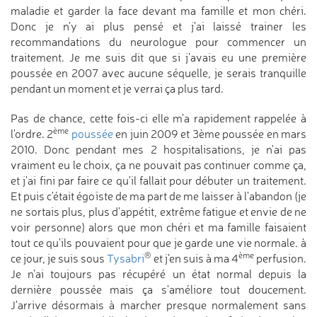
maladie et garder la face devant ma famille et mon chéri.
Donc je n'y ai plus pensé et j'ai laissé trainer les
recommandations du neurologue pour commencer un
traitement. Je me suis dit que si j'avais eu une première
poussée en 2007 avec aucune séquelle, je serais tranquille
pendant un moment et je verrai ça plus tard.
Pas de chance, cette fois-ci elle m'a rapidement rappelée à
ème
l'ordre. 2
poussée
en juin 2009 et 3ème poussée en mars
2010. Donc pendant mes 2 hospitalisations, je n'ai pas
vraiment eu le choix, ça ne pouvait pas continuer comme ça,
et j'ai fini par faire ce qu'il fallait pour débuter un traitement.
Et puis c'était égoïste de ma part de me laisser à l'abandon (je
ne sortais plus, plus d'appétit, extrême fatigue et envie de ne
voir personne) alors que mon chéri et ma famille faisaient
tout ce qu'ils pouvaient pour que je garde une vie normale. à
®
ème
ce jour, je suis sous
Tysabri
et j'en suis à ma 4
perfusion.
Je n'ai toujours pas récupéré un état normal depuis la
dernière poussée mais ça s'améliore tout doucement.
J'arrive désormais à marcher presque normalement sans