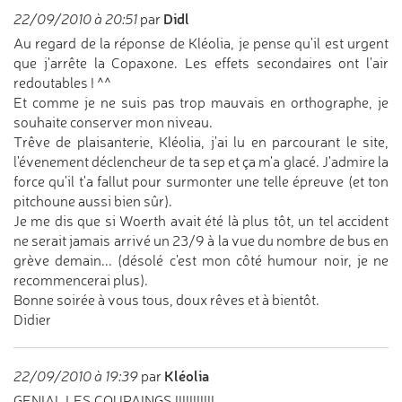
Didl
22/09/2010 à 20:51
par
Au regard de la réponse de Kléolia, je pense qu'il est urgent
que j'arrête la Copaxone. Les effets secondaires ont l'air
redoutables ! ^^
Et comme je ne suis pas trop mauvais en orthographe, je
souhaite conserver mon niveau.
Trêve de plaisanterie, Kléolia, j'ai lu en parcourant le site,
l'évenement déclencheur de ta sep et ça m'a glacé. J'admire la
force qu'il t'a fallut pour surmonter une telle épreuve (et ton
pitchoune aussi bien sûr).
Je me dis que si Woerth avait été là plus tôt, un tel accident
ne serait jamais arrivé un 23/9 à la vue du nombre de bus en
grève demain... (désolé c'est mon côté humour noir, je ne
recommencerai plus).
Bonne soirée à vous tous, doux rêves et à bientôt.
Didier
Kléolia
22/09/2010 à 19:39
par
GENIAL LES COUPAINGS !!!!!!!!!!!