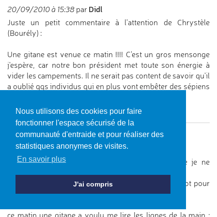
Didl
20/09/2010 à 15:38
par
Juste un petit commentaire à l'attention de Chrystèle
(Bourély) :
Une gitane est venue ce matin !!!! C'est un gros mensonge
j'espère, car notre bon président met toute son énergie à
vider les campements. Il ne serait pas content de savoir qu'il
a oublié qqs individus qui en plus vont embêter des sépiens
qui tentent de trouver un peu de repos. :-)
Did
Nous utilisons des cookies pour faire
fonctionner l'espace sécurisé de la
communauté d'entraide et pour réaliser des
bourély
20/09/2010 à 14:14
par
statistiques anonymes de visites.
on vous a mis sous tysabri en 1ère intention ?
En savoir plus
pour moi + de 20 ans avec la sep, maladie que je ne
connaissais pas du tout !!!
je trouve ça incroyable d'ailleurs ... donc y a du boulot pour
J'ai compris
en parler !!!!
j'essaie à mon ptit niveau ..
ce matin une gitane a voulu me lire les lignes de la main :