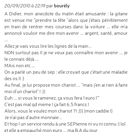
bourély
20/09/2010 à 22:19
par
A Didier, mon anecdote du matin était amusante : la gitane
est venue me "prendre la tête "alors que j'étais péniblement
en train de rentrer mes courses dans la voiture ... elle m'a
annoncé vouloir me dire mon avenir ... argent, santé, amour
...
Allez je vais vous lire les lignes de la main ..
NON surtout pas !! je ne veux pas connaître mon avenir ... je
le connais déjà ...
MAis non etc ...
On a parlé un peu de sep : elle croyait que c'était une maladie
des os !! :)
Au final, je lui propose mon chariot ... "mais j'en ai rien à faire
moi d'un chariot" ! :))
Euh ... si vous le ramenez, ça vous fera 1 euro !'"
C'est pas mal qd meme ! ça fait 6,5 francs !
Alors, vous le voulez mon chariot ?! :))) (mon caddie !)
Je n'ai pas d'autre monnaie ..
Et hop ! un service rendu à une SEPienne ni vu ni connu :) lol
et elle a empauché mon euro ... ma B.A du jour