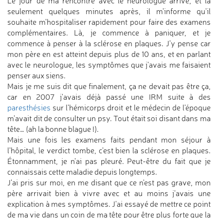
Le jour de ma rencontre avec le neurologue arrive, et là
seulement quelques minutes après, il m'informe qu'il
souhaite m'hospitaliser rapidement pour faire des examens
complémentaires. Là, je commence à paniquer, et je
commence à penser à la sclérose en plaques. J'y pense car
mon père en est atteint depuis plus de 10 ans, et en parlant
avec le neurologue, les symptômes que j'avais me faisaient
penser aux siens.
Mais je me suis dit que finalement, ça ne devait pas être ça,
car en 2007 j'avais déjà passé une IRM suite à des
paresthésies
sur l'hémicorps droit et le médecin de l'époque
m'avait dit de consulter un psy. Tout était soi disant dans ma
tête… (ah la bonne blague !).
Mais une fois les examens faits pendant mon séjour à
l'hôpital, le verdict tombe, c'est bien la sclérose en plaques.
Étonnamment, je n'ai pas pleuré. Peut-être du fait que je
connaissais cette maladie depuis longtemps.
J'ai pris sur moi, en me disant que ce n'est pas grave, mon
père arrivait bien à vivre avec et au moins j'avais une
explication à mes symptômes. J'ai essayé de mettre ce point
de ma vie dans un coin de ma tête pour être plus forte que la