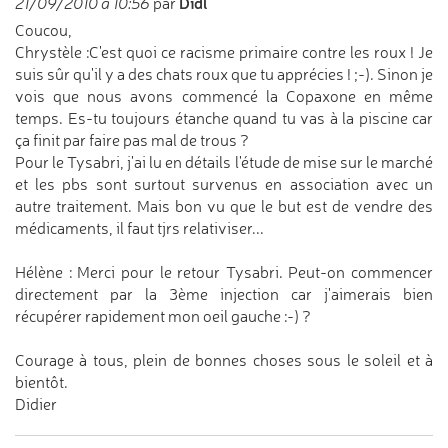
Didl
21/09/2010 à 10:56
par
Coucou,
Chrystèle :C'est quoi ce racisme primaire contre les roux ! Je
suis sûr qu'il y a des chats roux que tu apprécies ! ;-). Sinon je
vois que nous avons commencé la Copaxone en même
temps. Es-tu toujours étanche quand tu vas à la piscine car
ça finit par faire pas mal de trous ?
Pour le Tysabri, j'ai lu en détails l'étude de mise sur le marché
et les pbs sont surtout survenus en association avec un
autre traitement. Mais bon vu que le but est de vendre des
médicaments, il faut tjrs relativiser...
Hélène : Merci pour le retour Tysabri. Peut-on commencer
directement par la 3ème injection car j'aimerais bien
récupérer rapidement mon oeil gauche :-) ?
Courage à tous, plein de bonnes choses sous le soleil et à
bientôt.
Didier