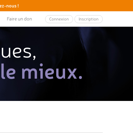
ez-nous !
Faire un don
Connexion
Inscription
ques,
 le mieux.