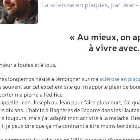
La sclérose en plaques, par Jean-
« Au mieux, on 
à vivre avec.
jour à toutes et à tous,
 très longtemps hésité à témoigner sur ma
sclérose en plaq
 souvent sur cet excellent site qui m’apporte plein de bon
orter ma pierre à l’édifice.
appelle Jean-Joseph ou Jean pour faire plus court, j’ai quar
s dix ans. J’habite à Bagnères de Bigorre dans les Hautes- 
s toujours, mais j’ai adapté mon activité à la maladie. Bie
if, je peux dire que ça m’a contraint à être moins bordéliqu
 a commencé il y a dix ans en 1998 au retour d’une promen