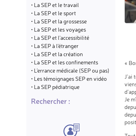
• La SEP et le travail
• La SEP et le sport
• La SEP et la grossesse
• La SEP et les voyages
• La SEP et l'accessibilité
• La SEP à l'étranger
• La SEP et la création
• La SEP et les confinements
« Bon
• L'errance médicale (SEP ou pas)
J’ai
• Les témoignages SEP en vidéo
viens
• La SEP pédiatrique
d’app
Je m’
Rechercher :
depui
depui
posit
Tout