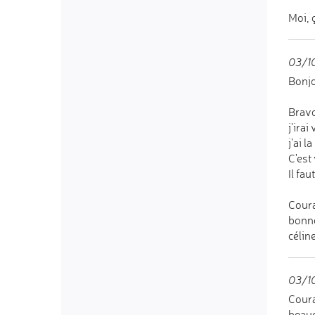
Moi, 
03/1
Bonjo
Bravo
j'irai
j'ai l
C'est
Il fa
Cour
bonne
célin
03/1
Coura
beauc