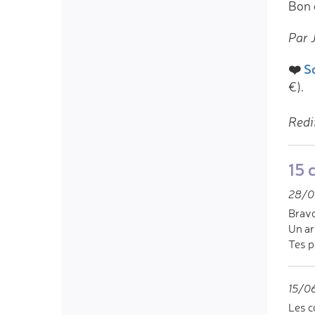
Bon 
Par 
❤️
So
€).
Redi
15 
28/06
Bravo
Un ar
Tes p
15/06
Les c