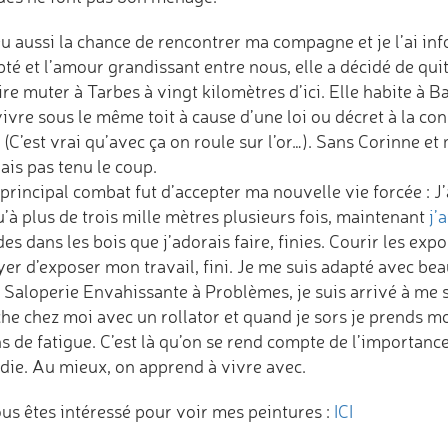
eu aussi la chance de rencontrer ma compagne et je l’ai info
té et l’amour grandissant entre nous, elle a décidé de quit
aire muter à Tarbes à vingt kilomètres d’ici. Elle habite à
vivre sous le même toit à cause d’une loi ou décret à la c
C’est vrai qu’avec ça on roule sur l’or…). Sans Corinne et 
ais pas tenu le coup.
principal combat fut d’accepter ma nouvelle vie forcée : J
’à plus de trois mille mètres plusieurs fois, maintenant
j’
es dans les bois que j’adorais faire, finies. Courir les expo
er d’exposer mon travail, fini. Je me suis adapté avec bea
 Saloperie Envahissante à Problèmes, je suis arrivé à me s
he chez moi avec un rollator et quand je sors je prends mo
 de fatigue. C’est là qu’on se rend compte de l’importance 
die. Au mieux, on apprend à vivre avec.
ous êtes intéressé pour voir mes peintures :
ICI