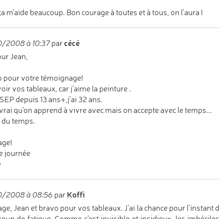
ça m'aide beaucoup. Bon courage à toutes et à tous, on l'aura !
cécé
0/2008 à 10:37
par
ur Jean,
 pour votre témoignage!
 voir vos tableaux, car j'aime la peinture .
a SEP depuis 13 ans+,j'ai 32 ans.
 vrai qu'on apprend à vivre avec mais on accepte avec le temps...
ut du temps.
age!
 journée
e
Koffi
0/2008 à 08:56
par
ge, Jean et bravo pour vos tableaux. J'ai la chance pour l'instant
oup de fatigue. Comme c'est invisible et insidieux, les imbéciles