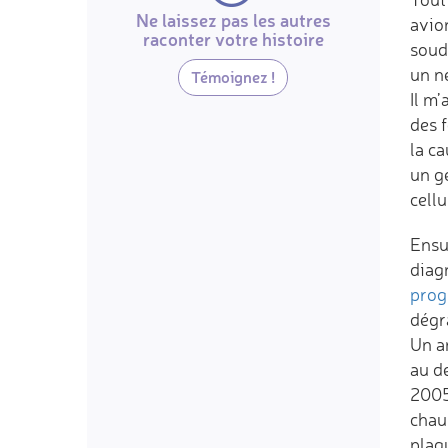
Ne laissez pas les autres
avion
raconter votre histoire
souda
un ne
Témoignez !
Il m’
des f
la c
un g
cell
Ensui
diagn
prog
dégr
Un a
au de
2005
chaus
plaq