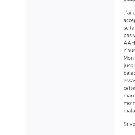
J’ai 
accep
se f
pas 
AAH (
n’aur
Mon 
jusqu
balad
essay
cette
marc
moins
mala
Si v