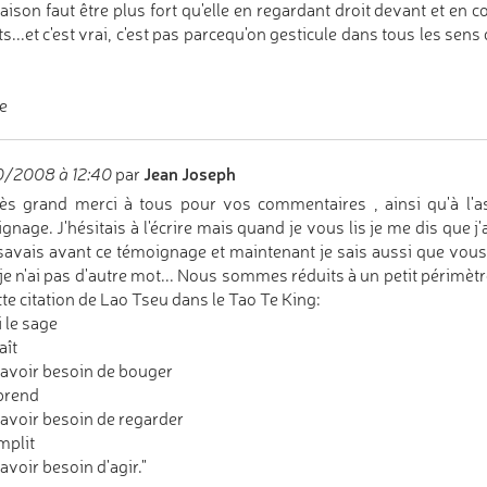
raison faut être plus fort qu'elle en regardant droit devant et en c
ts...et c'est vrai, c'est pas parcequ'on gesticule dans tous les sen
e
Jean Joseph
0/2008 à 12:40
par
ès grand merci à tous pour vos commentaires , ainsi qu'à l'a
gnage. J'hésitais à l'écrire mais quand je vous lis je me dis que j'ai
 savais avant ce témoignage et maintenant je sais aussi que vous
je n'ai pas d'autre mot... Nous sommes réduits à un petit périm
tte citation de Lao Tseu dans le Tao Te King:
i le sage
aît
avoir besoin de bouger
rend
avoir besoin de regarder
mplit
avoir besoin d'agir."