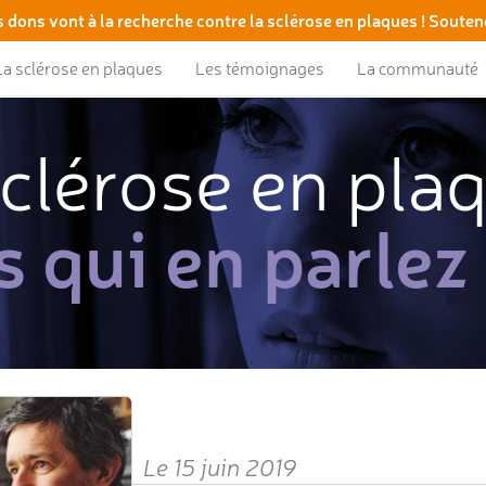
 dons vont à la recherche contre la sclérose en plaques ! Souten
La sclérose en plaques
Les témoignages
La communauté
clérose en pla
s qui en parlez
Le 15 juin 2019