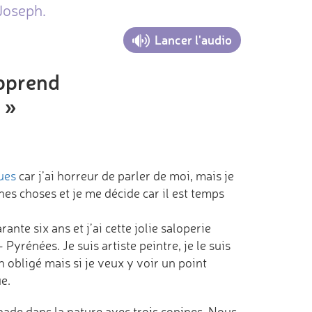
Joseph.
Lancer l'audio
apprend
 »
ues
car j’ai horreur de parler de moi, mais je
nes choses et je me décide car il est temps
ante six ans et j’ai cette jolie saloperie
Pyrénées. Je suis artiste peintre, je le suis
n obligé mais si je veux y voir un point
e.
ade dans la nature avec trois copines. Nous