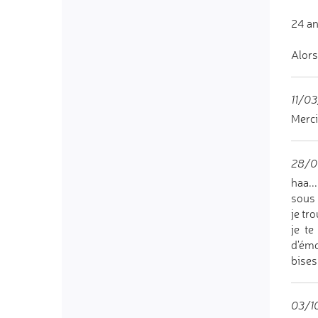
24 ans
Alors
11/03
Merci
28/07
haa..
sous 
je tr
je te
d'émo
bises 
03/1