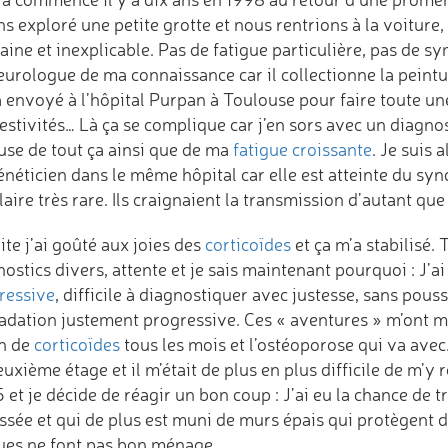
s exploré une petite grotte et nous rentrions à la voiture
ine et inexplicable. Pas de fatigue particulière, pas de sy
urologue de ma connaissance car il collectionne la peintur
a envoyé à l’hôpital Purpan à Toulouse pour faire toute une
estivités… Là ça se complique car j’en sors avec un diagno
ause de tout ça ainsi que de ma
fatigue croissante
. Je suis 
énéticien dans le même hôpital car elle est atteinte du s
ulaire très rare. Ils craignaient la transmission d’autant
te j’ai goûté aux joies des
corticoïdes
et ça m’a stabilisé. 
ostics divers, attente et je sais maintenant pourquoi : J’
ressive
, difficile à diagnostiquer avec justesse, sans pou
adation justement progressive. Ces « aventures » m’ont m
n de
corticoïdes
tous les mois et l’ostéoporose qui va avec
uxième étage et il m’était de plus en plus difficile de m’y
 et je décide de réagir un bon coup : J’ai eu la chance de 
sée et qui de plus est muni de murs épais qui protègent de
ues ne font pas bon ménage.