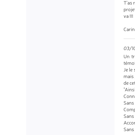
T'as 
proje
va !!!
Carin
03/1
Un tr
témoi
Je le
mais 
de ce
"Ains
Conn
Sans 
Comp
Sans 
Acco
Sans 