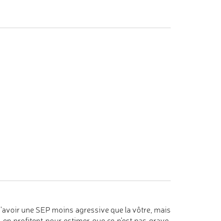
 d'avoir une SEP moins agressive que la vôtre, mais
 en profitent pour estimer que ce n'est pas grave,