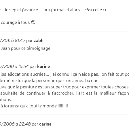
 de sep et j’avance.... oui j’ai mal et alors ... 🖕a celle ci ...
 courage à tous 😉
zabh
/2011 à 10:47
par
 Jean pour ce témoignage.
karine
/2010 à 18:54
par
. les allocations sucrées... j'ai connu!! ça n'aide pas.. on fait tout
le même toi que la personne que l'on aime.. ba nan.
ouve que la peinture est un super truc pour exprimer toutes choses, m
 souhaite de continuer à t'accrocher, l'art est la meilleur fa
tions.
à toi ainsi qu'a tout le monde !!!!!!!!!
carine
0/2008 à 22:48
par