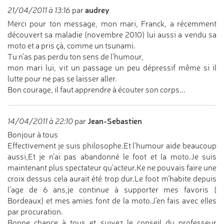
audrey
21/04/2011 à 13:16
par
Merci pour ton message, mon mari, Franck, a récemment
découvert sa maladie (novembre 2010) lui aussi a vendu sa
moto et a pris çà, comme un tsunami.
Tu n'as pas perdu ton sens de l'humour,
mon mari lui, vit un passage un peu dépressif même si il
lutte pour ne pas se laisser aller.
Bon courage, il faut apprendre à écouter son corps...
Jean-Sebastien
14/04/2011 à 22:10
par
Bonjour à tous
Effectivement je suis philosophe.Et l'humour aide beaucoup
aussi,Et je n'ai pas abandonné le foot et la moto.Je suis
maintenant plus spectateur qu'acteur.Ke ne pouvais faire une
croix dessus cela aurait été trop dur.Le foot m'habite depuis
l'age de 6 ans,je continue à supporter mes favoris (
Bordeaux) et mes amies font de la moto.J'en fais avec elles
par procuration.
Bonne chance à tous et suivez le conseil du professeur