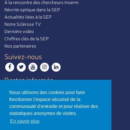
À la rencontre des chercheurs Inserm
Névrite optique dans la SEP
Actualités liées à la SEP
Notre Sclérose TV
Dernière vidéo
Chiffres clés de la SEP
Nos partenaires
Suivez-nous
Restez informés
Recevoir notre newsletter
Nous utilisons des cookies pour faire
Contactez-nous
fonctionner l'espace sécurisé de la
Envoyer un e-mail
communauté d'entraide et pour réaliser des
statistiques anonymes de visites.
La sclérose en plaques,
En savoir plus
par ceux qui en parlent le mieux.