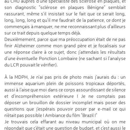
au CHU auprès d'une spécialiste des sclérose en plaques, et
son diagnostic "sclérose en plaques Bénigne" semblait
rassurant, même s'il insistait sur le fait que ce serait long,
long, long, long et qu'il me faudrait de la patience, ce dont je
commençais à manquer, ne me reconnaissant plus d'ailleurs
sur ce trait depuis quelque temps déjà.
Deuxièmement, parce que ma préoccupation était de ne pas
finir Alzheimer comme mon grand père et je focalisais sur
une réponse claire à ce sujet, donc j'attendais les résultats
d'une éventuelle Ponction Lombaire (ne sachant si l'analyse
du LCR pouvait le vérifier).
À la MDPH, Je n'ai pas pris de photo mais j'aurais du : un
immense aquarium plein de poissons tropicaux déportés,
aussi à l'aise que moi dans ce corps assourdissant de silence
et d'incompréhension extérieure ! Je ne comptais pas
déposer un brouillon de dossier incomplet mais poser des
questions que j’espérais pouvoir poser par e-mail ce qui
n'était pas possible ! Ambiance du film "Brazil !"
Je trouvais cela effarant au niveau municipal où on me
répondait que c'était une question de budget, et c'est aussi le