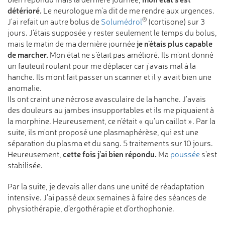
détérioré.
Le neurologue m'a dit de me rendre aux urgences.
®
J'ai refait un autre bolus de
Solumédrol
(cortisone) sur 3
jours. J'étais supposée y rester seulement le temps du bolus,
je n'étais plus capable
mais le matin de ma dernière journée
de marcher.
Mon état ne s’était pas amélioré. Ils m'ont donné
un fauteuil roulant pour me déplacer car j'avais mal à la
hanche. Ils m'ont fait passer un scanner et il y avait bien une
anomalie.
Ils ont craint une nécrose avasculaire de la hanche. J'avais
des douleurs au jambes insupportables et ils me piquaient à
la morphine. Heureusement, ce n’était « qu’un caillot ». Par la
suite, ils m'ont proposé une plasmaphérèse, qui est une
séparation du plasma et du sang. 5 traitements sur 10 jours.
cette fois j'ai bien répondu.
Heureusement,
Ma
poussée
s'est
stabilisée.
Par la suite, je devais aller dans une unité de réadaptation
intensive. J'ai passé deux semaines à faire des séances de
physiothérapie, d’ergothérapie et d’orthophonie.