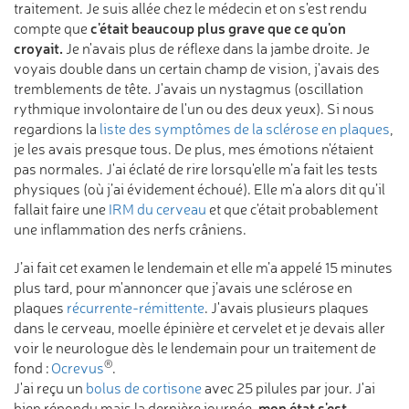
traitement. Je suis allée chez le médecin et on s'est rendu
c'était beaucoup plus grave que ce qu'on
compte que
croyait.
Je n'avais plus de réflexe dans la jambe droite. Je
voyais double dans un certain champ de vision, j'avais des
tremblements de tête. J'avais un nystagmus (oscillation
rythmique involontaire de l'un ou des deux yeux). Si nous
regardions la
liste des symptômes de la sclérose en plaques
,
je les avais presque tous. De plus, mes émotions n'étaient
pas normales. J'ai éclaté de rire lorsqu'elle m’a fait les tests
physiques (où j’ai évidement échoué). Elle m’a alors dit qu’il
fallait faire une
IRM du cerveau
et que c'était probablement
une inflammation des nerfs crâniens.
J’ai fait cet examen le lendemain et elle m’a appelé 15 minutes
plus tard, pour m'annoncer que j’avais une sclérose en
plaques
récurrente-rémittente
. J'avais plusieurs plaques
dans le cerveau, moelle épinière et cervelet et je devais aller
voir le neurologue dès le lendemain pour un traitement de
®
fond :
Ocrevus
.
J'ai reçu un
bolus de cortisone
avec 25 pilules par jour. J'ai
mon état s'est
bien répondu mais la dernière journée,