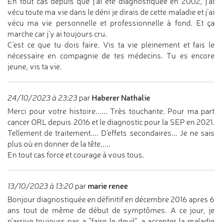
En tout cas depuis que j'ai été diagnostiquée en 2002, j'ai
vécu toute ma vie dans le déni je dirais de cette maladie et j'ai
vécu ma vie personnelle et professionnelle à fond. Et ça
marche car j'y ai toujours cru.
C'est ce que tu dois faire. Vis ta vie pleinement et fais le
nécessaire en compagnie de tes médecins. Tu es encore
jeune, vis ta vie.
Haberer Nathalie
24/10/2023 à 23:23
par
Merci pour votre histoire...... Très touchante. Pour ma part
cancer ORL depuis 2016 et le diagnostic pour la SEP en 2021.
Tellement de traitement.... D'effets secondaires... Je ne sais
plus où en donner de la tête.....
En tout cas force et courage à vous tous.
marie renee
13/10/2023 à 13:20
par
Bonjour diagnostiquée en définitif en décembre 2016 apres 6
ans tout de même de début de symptômes. A ce jour, je
n'arrive toujours pas a "faire le deuil", a accepter la maladie