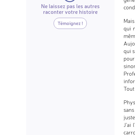
Ne laissez pas les autres
cond
raconter votre histoire
Mais
Témoignez !
qui 
mêm
Aujo
qui s
pour
sinon
Profe
infor
Tout 
Phys
sans 
juste
J'ai
carr