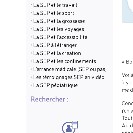
• La SEP et le travail
• La SEP et le sport
• La SEP et la grossesse
• La SEP et les voyages
• La SEP et l'accessibilité
• La SEP à l'étranger
• La SEP et la création
• La SEP et les confinements
« Bo
• L'errance médicale (SEP ou pas)
Voilà
• Les témoignages SEP en vidéo
à y 
• La SEP pédiatrique
me di
Rechercher :
Conc
j'en 
Tout
Au d
géné