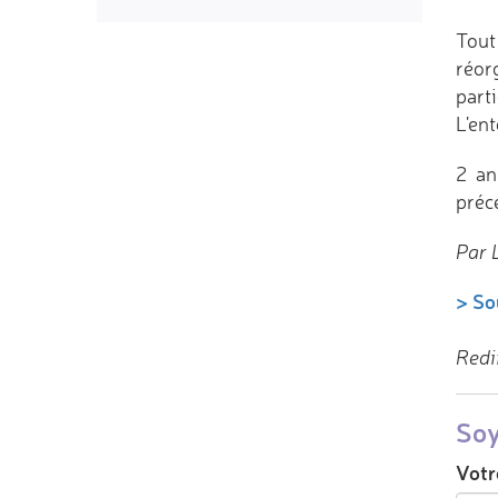
Tout
réor
parti
L'en
2 an
préc
Par L
> So
Redi
Soy
Votr