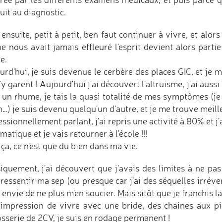
uit au diagnostic.
 ensuite, petit à petit, ben faut continuer à vivre, et al
ne nous avait jamais effleuré l'esprit devient alors part
e.
urd'hui, je suis devenue le cerbère des places GIC, et je 
'y garent ! Aujourd'hui j'ai découvert l'altruisme, j'ai auss
 un rhume, je tais la quasi totalité de mes symptômes (je
…) je suis devenu quelqu'un d'autre, et je me trouve meill
ssionnellement parlant, j'ai repris une activité à 80% et j
matique et je vais retourner à l'école !!!
ça, ce n'est que du bien dans ma vie.
iquement, j'ai découvert que j'avais des limites à ne pas d
ressentir ma sep (ou presque car j'ai des séquelles irrévers
 envie de ne plus m'en soucier. Mais sitôt que je franchis l
 l'impression de vivre avec une bride, des chaines aux p
osserie de 2CV, je suis en rodage permanent !