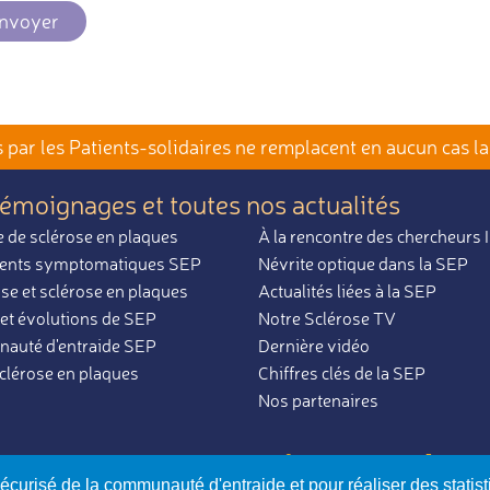
nvoyer
par les Patients-solidaires
ne remplacent en aucun cas la
témoignages et toutes nos actualités
 de sclérose en plaques
À la rencontre des chercheurs
ents symptomatiques SEP
Névrite optique dans la SEP
se et sclérose en plaques
Actualités liées à la SEP
et évolutions de SEP
Notre Sclérose TV
uté d'entraide SEP
Dernière vidéo
sclérose en plaques
Chiffres clés de la SEP
Nos partenaires
par ceux qui en parlent
ues,
sécurisé de la communauté d'entraide et pour réaliser des statis