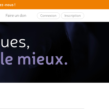
ez-nous !
Faire un don
Connexion
Inscription
ques,
 le mieux.