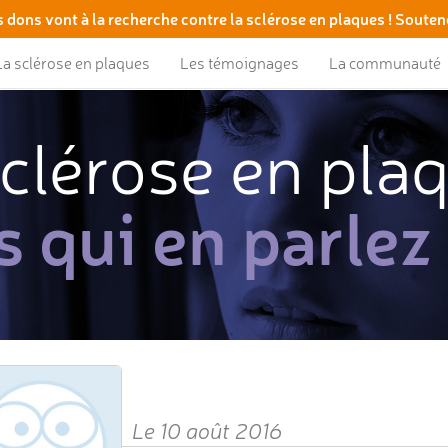
 dons vont à la recherche contre la sclérose en plaques ! Souten
La sclérose en plaques
Les témoignages
La communauté
clérose en pla
s qui en parlez
Le 10 août 2016