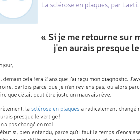
La sclérose en plaques, par Laeti.
« Si je me retourne sur m
j'en aurais presque le
njour,
, demain cela fera 2 ans que j'ai reçu mon diagnostic. J'av
croire, parfois parce que je n'en reviens pas, ou alors par
re que c'était peut être juste un mauvais rêve.
rètement, la
sclérose en plaques
a radicalement changé ma
aurais presque le vertige !
 n'a pas changé en mal !
ébut si, bien entendu, parce qu'il faut le temps d’encaisse
rée par les différents examens médicaux, et puis parce q