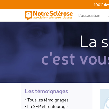
100% des
L’association
La s
c'est vou
Les témoignages
• Tous les témoignages
• La SEP et l'entourage