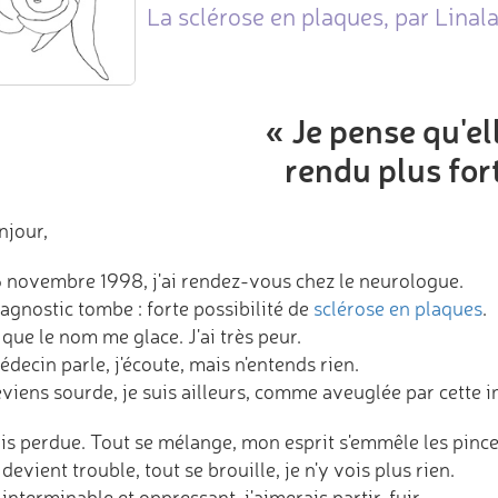
La sclérose en plaques, par Linal
« Je pense qu'el
rendu plus for
njour,
6 novembre 1998, j'ai rendez-vous chez le neurologue.
agnostic tombe : forte possibilité de
sclérose en plaques
.
que le nom me glace. J'ai très peur.
decin parle, j'écoute, mais n'entends rien.
eviens sourde, je suis ailleurs, comme aveuglée par cette 
uis perdue. Tout se mélange, mon esprit s'emmêle les pinc
devient trouble, tout se brouille, je n'y vois plus rien.
 interminable et oppressant, j'aimerais partir, fuir…