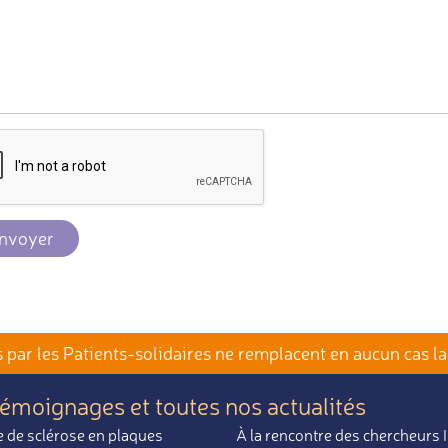
nvoyer
par les Patients-solidaires
ne remplacent en aucun cas la
témoignages et toutes nos actualités
 de sclérose en plaques
À la rencontre des chercheurs