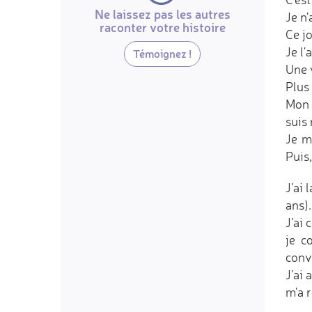
Ne laissez pas les autres
Je n'
raconter votre histoire
Ce jo
Je l'
Témoignez !
Une 
Plus
Mon 
suis 
Je m
Puis
J'ai 
ans).
J'ai
je c
conv
J'ai 
m'a 