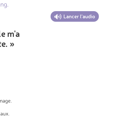
ang.
Lancer l'audio
le m'a
te. »
image.
eaux.