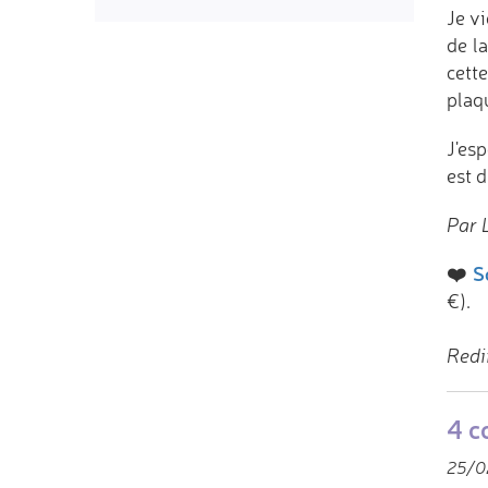
Je v
de l
cett
plaqu
J'es
est 
Par 
❤️
S
€).
Redi
4 c
25/0