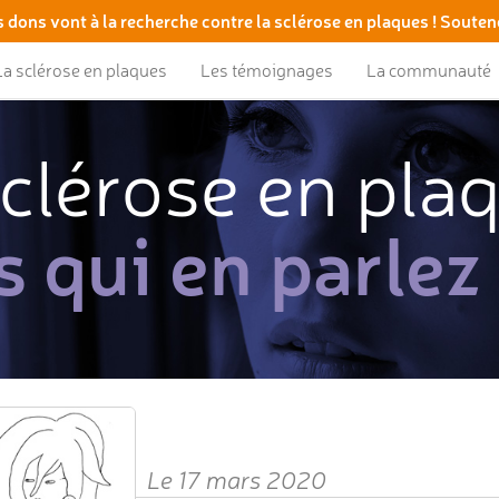
 dons vont à la recherche contre la sclérose en plaques ! Souten
La sclérose en plaques
Les témoignages
La communauté
clérose en pla
s qui en parlez
Le 17 mars 2020