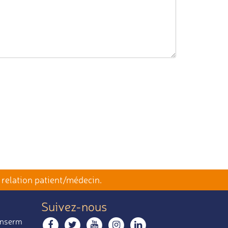
 relation patient/médecin.
Suivez-nous
 Inserm