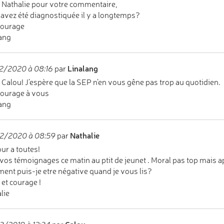
 Nathalie pour votre commentaire,
avez été diagnostiquée il y a longtemps?
courage
ang
Linalang
2/2020 à 08:16
par
 Calou! J’espère que la SEP n’en vous gêne pas trop au quotidien.
ourage à vous
ang
Nathalie
2/2020 à 08:59
par
ur a toutes!
s vos témoignages ce matin au ptit de jeunet . Moral pas top mais a
nt puis-je etre négative quand je vous lis?
 et courage !
lie