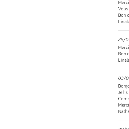
Merci
Vous 
Bon 
Linal
25/0
Merci
Bon c
Linal
03/0
Bonjo
Je li
Comme
Merci
Natha