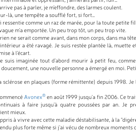
arrive pas à parler, je m'effondre, des larmes coulent.
ur-là, une tempête a soufflé fort, si fort…
ai ressentie comme un raz de marée, pour la toute petite fill
vague m'a emportée. Un peu trop tôt, un peu trop vite.
 rien ne serait comme avant, dans mon corps, dans ma tête
intérieur a été ravagé. Je suis restée plantée là, muette 
mise à l'écart.
e suis imaginée tout d'abord mourir à petit feu, comm
, doucement, une nouvelle personne a émergé en moi. Petit 
la sclérose en plaques (forme rémittente) depuis 1998. Je l
®
 commencé
Avonex
en août 1999 jusqu'a fin 2006. Ce trai
ontinuais à faire jusqu'à quatre poussées par an. Je p
ient mieux.
appris à vivre avec cette maladie déstabilisante, à la “digére
rendu plus forte même si j'ai vécu de nombreux moments 