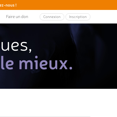
ez-nous !
Faire un don
Connexion
Inscription
ques,
 le mieux.