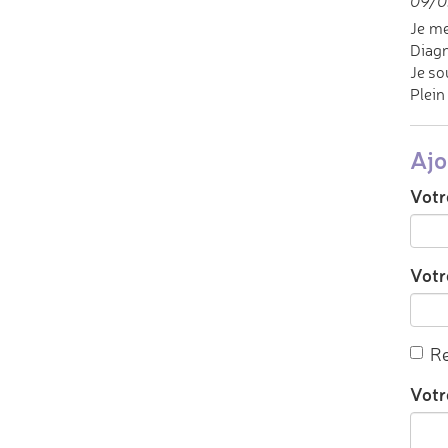
09/0
Je me
Diagn
Je so
Plein
Ajo
Votr
Votre
Re
Votr