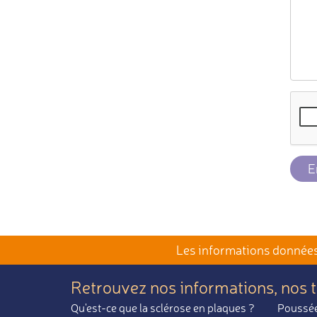
E
Les informations données 
Retrouvez nos informations,
nos 
Qu'est-ce que la sclérose en plaques ?
Poussée