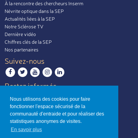
À la rencontre des chercheurs Inserm
Névrite optique dans la SEP
Actualités liées à la SEP
Notre Sclérose TV
Dernière vidéo
Chiffres clés de la SEP
Nos partenaires
Suivez-nous
Restez informés
Recevoir notre newsletter
Nous utilisons des cookies pour faire
Contactez-nous
fonctionner l'espace sécurisé de la
Envoyer un e-mail
communauté d'entraide et pour réaliser des
statistiques anonymes de visites.
La sclérose en plaques,
En savoir plus
par ceux qui en parlent le mieux.