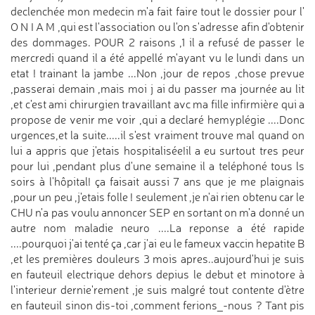
declenchée mon medecin m'a fait faire tout le dossier pour l'
O N I A M ,qui est l'association ou l'on s'adresse afin d'obtenir
des dommages. POUR 2 raisons ,1 il a refusé de passer le
mercredi quand il a été appellé m'ayant vu le lundi dans un
etat ! trainant la jambe ...Non ,jour de repos ,chose prevue
,passerai demain ,mais moi j ai du passer ma journée au lit
,et c'est ami chirurgien travaillant avc ma fille infirmière qui a
propose de venir me voir ,qui a declaré hemyplégie ....Donc
urgences,et la suite.....il s'est vraiment trouve mal quand on
lui a appris que j'etais hospitalisée!il a eu surtout tres peur
pour lui ,pendant plus d'une semaine il a teléphoné tous ls
soirs à l'hôpital! ça faisait aussi 7 ans que je me plaignais
,pour un peu ,j'etais folle ! seulement ,je n'ai rien obtenu car le
CHU n'a pas voulu annoncer SEP en sortant on m'a donné un
autre nom maladie neuro ....La reponse a été rapide
....pourquoi j'ai tenté ça ,car j'ai eu le fameux vaccin hepatite B
,et les premières douleurs 3 mois apres..aujourd'hui je suis
en fauteuil electrique dehors depius le debut et minotore à
l'interieur dernie'rement ,je suis malgré tout contente d'ètre
en fauteuil sinon dis-toi ,comment ferions_-nous ? Tant pis