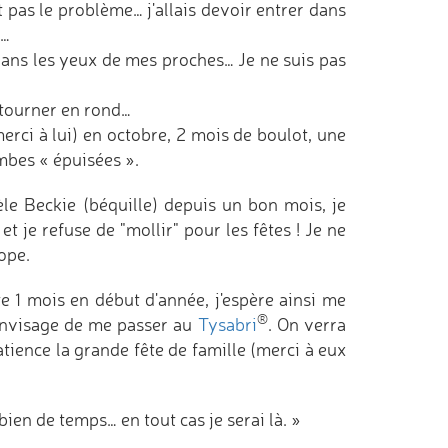
it pas le problème… j'allais devoir entrer dans
x…
 dans les yeux de mes proches… Je ne suis pas
 tourner en rond…
erci à lui) en octobre, 2 mois de boulot, une
jambes « épuisées ».
le Beckie (béquille) depuis un bon mois, je
et je refuse de "mollir" pour les fêtes ! Je ne
ope.
te 1 mois en début d'année, j'espère ainsi me
®
envisage de me passer au
Tysabri
. On verra
tience la grande fête de famille (merci à eux
en de temps… en tout cas je serai là. »