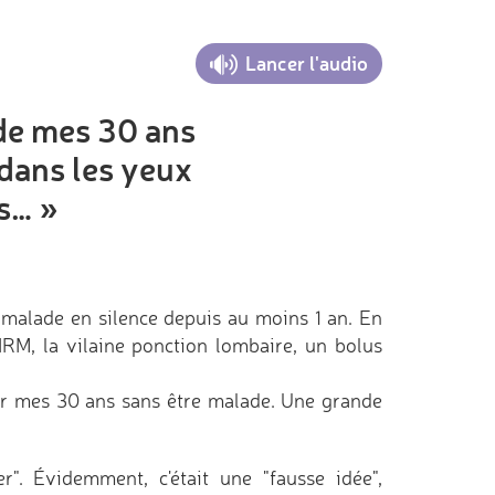
Lancer l'audio
 de mes 30 ans
e dans les yeux
s… »
is malade en silence depuis au moins 1 an. En
IRM, la vilaine ponction lombaire, un bolus
êter mes 30 ans sans être malade. Une grande
er". Évidemment, c'était une "fausse idée",