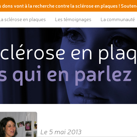
 dons vont à la recherche contre la sclérose en plaques ! Souten
La sclérose en plaques
Les témoignages
La communauté
clérose en pla
s qui en parlez
Le 5 mai 2013