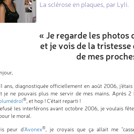
La sclérose en plaques, par Lyli.
« Je regarde les photos
et je vois de la tristess
de mes proche
njour,
 31 ans, diagnostiquée officiellement en août 2006, j'éta
let je ne pouvais plus me servir de mes mains. Après 2 
®
olumédrol
, et hop ! C'était reparti !
 refusé les interférons avant octobre 2006, je voulais f
pour le moral.
®
ais peur d'
Avonex
, je croyais que ça allait me "cass