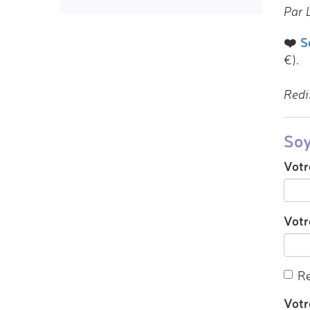
Par L
❤️
S
€).
Redi
Soy
Votr
Votre
Re
Votr