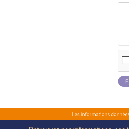
E
Les informations données 