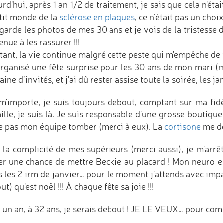
rd'hui, après 1 an 1/2 de traitement, je sais que cela n'éta
etit monde de la
sclérose en plaques
, ce n’était pas un choi
egarde les photos de mes 30 ans et je vois de la tristesse
nue à les rassurer !!!
tant, la vie continue malgré cette peste qui m'empêche de
 organisé une fête surprise pour les 30 ans de mon mari (m
aine d’invités, et j'ai dû rester assise toute la soirée, les 
m'importe, je suis toujours debout, comptant sur ma fidè
ille, je suis là. Je suis responsable d'une grosse boutique 
se pas mon équipe tomber (merci à eux). La
cortisone
me d
 la complicité de mes supérieurs (merci aussi), je m'arrê
ser une chance de mettre Beckie au placard ! Mon neuro 
s les 2 irm de janvier… pour le moment j'attends avec impa
ut) qu'est noël !!! À chaque fête sa joie !!!
 un an, à 32 ans, je serais debout ! JE LE VEUX… pour combi