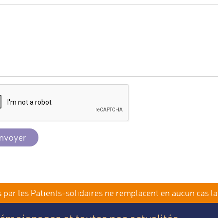
nvoyer
par les Patients-solidaires
ne remplacent en aucun cas la