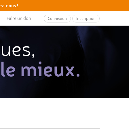
ez-nous !
Faire un don
Connexion
Inscription
ques,
 le mieux.