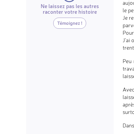
aujou
Ne laissez pas les autres
le p
raconter votre histoire
Je r
Témoignez !
parve
Pour
J'ai
trent
Peu 
trava
lais
Avec
lais
aprè
surto
Dans