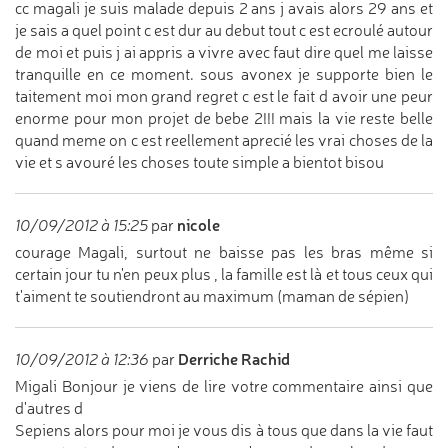
cc magali je suis malade depuis 2 ans j avais alors 29 ans et
je sais a quel point c est dur au debut tout c est ecroulé autour
de moi et puis j ai appris a vivre avec faut dire quel me laisse
tranquille en ce moment. sous avonex je supporte bien le
taitement moi mon grand regret c est le fait d avoir une peur
enorme pour mon projet de bebe 2!!! mais la vie reste belle
quand meme on c est reellement aprecié les vrai choses de la
vie et s avouré les choses toute simple a bientot bisou
nicole
10/09/2012 à 15:25
par
courage Magali, surtout ne baisse pas les bras même si
certain jour tu n'en peux plus , la famille est là et tous ceux qui
t'aiment te soutiendront au maximum (maman de sépien)
Derriche Rachid
10/09/2012 à 12:36
par
Migali Bonjour je viens de lire votre commentaire ainsi que
d'autres d
Sepiens alors pour moi je vous dis à tous que dans la vie faut