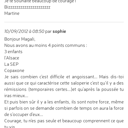
Je te souhaite beaucoup de courage !
Bizzzzzzzzzzzzzzzzzzzzz
Martine
sophie
10/09/2012 à 08:50
par
Bonjour Magali,
Nous avons au moins 4 points communs :
3 enfants
l'Alsace
La SEP
Copaxone
Je sais combien c'est difficile et angoissant... Mais dis-toi
aussi que ce qui caractérise cette saloperie c'est qu'il y a des
rémissions (temporaires certes...)et qu'après la poussée tu
iras mieux...
Et puis bien sûr il y a les enfants, ils sont notre force, même
si parfois on se demande combien de temps on aura la force
de s'occuper d'eux...
Courage, tu n'es pas seule et beaucoup comprennent ce que
tu vis.