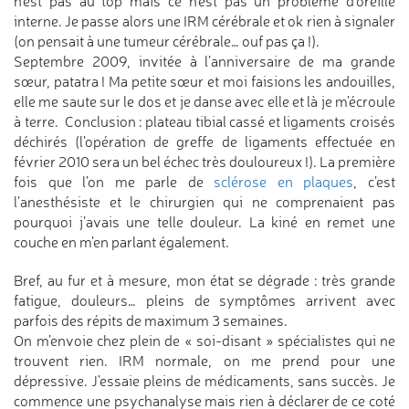
n’est pas au top mais ce n’est pas un problème d’oreille
interne. Je passe alors une IRM cérébrale et ok rien à signaler
(on pensait à une tumeur cérébrale… ouf pas ça !).
Septembre 2009, invitée à l’anniversaire de ma grande
sœur, patatra ! Ma petite sœur et moi faisions les andouilles,
elle me saute sur le dos et je danse avec elle et là je m’écroule
à terre. Conclusion : plateau tibial cassé et ligaments croisés
déchirés (l’opération de greffe de ligaments effectuée en
février 2010 sera un bel échec très douloureux !). La première
fois que l’on me parle de
sclérose en plaques
, c’est
l’anesthésiste et le chirurgien qui ne comprenaient pas
pourquoi j’avais une telle douleur. La kiné en remet une
couche en m’en parlant également.
Bref, au fur et à mesure, mon état se dégrade : très grande
fatigue, douleurs… pleins de symptômes arrivent avec
parfois des répits de maximum 3 semaines.
On m’envoie chez plein de « soi-disant » spécialistes qui ne
trouvent rien. IRM normale, on me prend pour une
dépressive. J’essaie pleins de médicaments, sans succès. Je
commence une psychanalyse mais rien à déclarer de ce coté