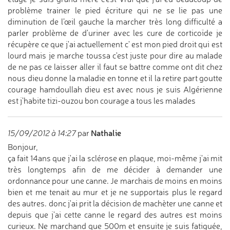
problème trainer le pied écriture qui ne se lie pas une
diminution de l’œil gauche la marcher très long difficulté a
parler problème de d'uriner avec les cure de corticoïde je
récupère ce que j'ai actuellement c' est mon pied droit qui est
lourd mais je marche toussa c'est juste pour dire au malade
de ne pas ce laisser aller il faut se battre comme ont dit chez
nous dieu donne la maladie en tonne et il la retire part goutte
courage hamdoullah dieu est avec nous je suis Algérienne
est j'habite tizi-ouzou bon courage a tous les malades
Nathalie
15/09/2012 à 14:27
par
Bonjour,
ça fait 14ans que j'ai la sclérose en plaque, moi-même j'ai mit
très longtemps afin de me décider à demander une
ordonnance pour une canne. Je marchais de moins en moins
bien et me tenait au mur et je ne supportais plus le regard
des autres. donc j'ai prit la décision de machèter une canne et
depuis que j'ai cette canne le regard des autres est moins
curieux. Ne marchand que 500m et ensuite je suis fatiguée,