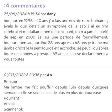
14 commentaires
dany
25/06/2024 à 16:34
par
bonjour. en 1996 a 40 ans j'ai fais une nevrite retro bulbaire. j
avais lu que c'etait un symptome de la sep..j ai eu irm
cerebral et medullaire ,rien de concluant, on n a jamais parlé
de sep en 2000 j'ai eu une periode de fourmillement,
toujours rien .aujourdhui 28 ans apres a 68 ans je traine ma
jambe droite je la sent lourde et j accroche. se peut il qu'apres
toute ces années a presque 69 ans la sep se declare merci a
vous toutes
An
01/03/2022 à 20:38
par
Bonsoir
Ma jambe me fait souffrir depuis juin depuis quelques
semaines elle se raidit et est de plus en plus douloureuse
Pourtant
irm ok
Scanner ok