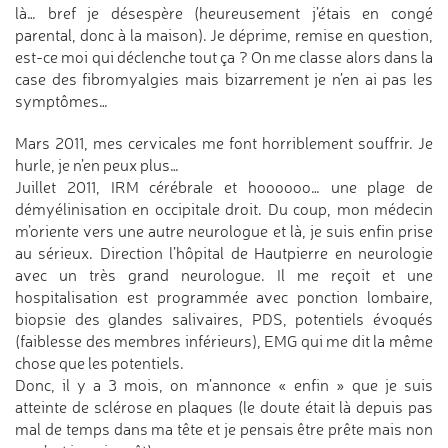
là… bref je désespère (heureusement j’étais en congé
parental, donc à la maison). Je déprime, remise en question,
est-ce moi qui déclenche tout ça ? On me classe alors dans la
case des fibromyalgies mais bizarrement je n’en ai pas les
symptômes…
Mars 2011, mes cervicales me font horriblement souffrir. Je
hurle, je n’en peux plus…
Juillet 2011, IRM cérébrale et hoooooo… une plage de
démyélinisation en occipitale droit. Du coup, mon médecin
m’oriente vers une autre neurologue et là, je suis enfin prise
au sérieux. Direction l’hôpital de Hautpierre en neurologie
avec un très grand neurologue. Il me reçoit et une
hospitalisation est programmée avec ponction lombaire,
biopsie des glandes salivaires, PDS, potentiels évoqués
(faiblesse des membres inférieurs), EMG qui me dit la même
chose que les potentiels.
Donc, il y a 3 mois, on m’annonce « enfin » que je suis
atteinte de sclérose en plaques (le doute était là depuis pas
mal de temps dans ma tête et je pensais être prête mais non