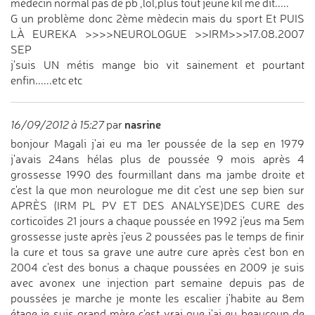
mèdecin normal pas de pb ,lol,plus tout jeune kil me dit.....
G un problème donc 2ème mèdecin mais du sport Et PUIS
LÀ EUREKA >>>>NEUROLOGUE >>IRM>>>17.08.2007
SEP
j'suis UN métis mange bio vit sainement et pourtant
enfin......etc etc
nasrine
16/09/2012 à 15:27
par
bonjour Magali j'ai eu ma 1er poussée de la sep en 1979
j'avais 24ans hélas plus de poussée 9 mois après 4
grossesse 1990 des fourmillant dans ma jambe droite et
c'est la que mon neurologue me dit c'est une sep bien sur
APRÈS (IRM PL PV ET DES ANALYSE)DES CURE des
corticoïdes 21 jours a chaque poussée en 1992 j’eus ma 5em
grossesse juste après j'eus 2 poussées pas le temps de finir
la cure et tous sa grave une autre cure après c'est bon en
2004 c'est des bonus a chaque poussées en 2009 je suis
avec avonex une injection part semaine depuis pas de
poussées je marche je monte les escalier j'habite au 8em
étage je suis grand mère c'est vrai que j'ai eu beaucoup de