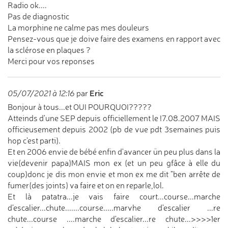
Radio ok....
Pas de diagnostic
La morphine ne calme pas mes douleurs
Pensez-vous que je doive faire des examens en rapport avec
la sclérose en plaques ?
Merci pour vos reponses
Eric
05/07/2021 à 12:16
par
Bonjour à tous...et OUI POURQUOI?????
Atteinds d'une SEP depuis officiellement le !7.08.2007 MAIS
officieusement depuis 2002 (pb de vue pdt 3semaines puis
hop c'est parti).
Et en 2006 envie de bébé enfin d'avancer ün peu plus dans la
vie(devenir papa)MAIS mon ex (et un peu gfâce à elle du
coup)donc je dis mon envie et mon ex me dit "ben arrête de
fumer(des joints) va faire et on en reparle,lol.
Et là patatra...je vais faire court...course...marche
d'escalier...chute.......course.....marvhe d'escalier ...re
chute...course ....marche d'escalier...re chute...>>>>1er