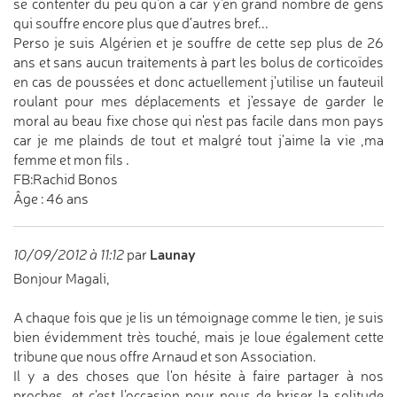
se contenter du peu qu'on a car y'en grand nombre de gens
qui souffre encore plus que d'autres bref...
Perso je suis Algérien et je souffre de cette sep plus de 26
ans et sans aucun traitements à part les bolus de corticoïdes
en cas de poussées et donc actuellement j'utilise un fauteuil
roulant pour mes déplacements et j'essaye de garder le
moral au beau fixe chose qui n'est pas facile dans mon pays
car je me plainds de tout et malgré tout j'aime la vie ,ma
femme et mon fils .
FB:Rachid Bonos
Âge : 46 ans
Launay
10/09/2012 à 11:12
par
Bonjour Magali,
A chaque fois que je lis un témoignage comme le tien, je suis
bien évidemment très touché, mais je loue également cette
tribune que nous offre Arnaud et son Association.
Il y a des choses que l'on hésite à faire partager à nos
proches, et c'est l'occasion pour nous de briser la solitude