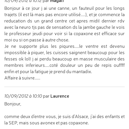
magali
10/09/2012 à 10:12
par
Bonjour à ce jour j ai une canne, un fauteuil pour les longs
trajets (il est là mais pas encore utilisé....), et je commence la
reducation ds un grand centre cet apres midi! dernier rdv
avec la neuro tjs pas de sensation ds la jambe gauche le vois
le professeur jeudi pour voir si la copaxone est efficace sur
moi ou si on passe à autre chose.
Je ne supporte plus les piqures....le ventre est devenu
impossible à piquer, les cuisses saignent beaucoup pour les
fesses ok lol! j ai perdu beaucoup en masse musculaire des
membres inferieurs....coté douleur un peu de repis ouffff
enfin et pour la fatigue je prend du mantadix.
Affaire à suivre.....
Laurence
10/09/2012 à 10:10
par
Bonjour,
comme deux d'entre vous, je suis d'Alsace, j'ai des enfants et
la SEP, mais sous avonex et pas copaxone.