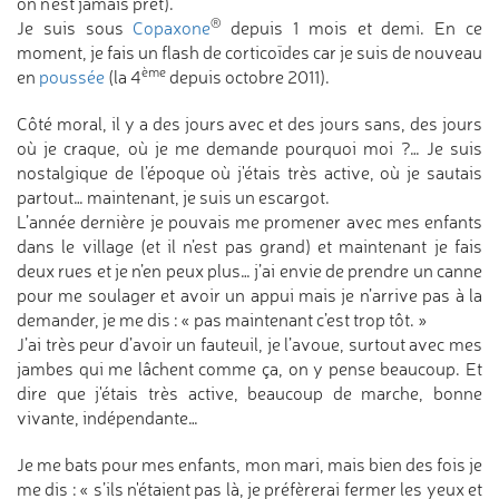
on n’est jamais prêt).
®
Je suis sous
Copaxone
depuis 1 mois et demi. En ce
moment, je fais un flash de corticoïdes car je suis de nouveau
ème
en
poussée
(la 4
depuis octobre 2011).
Côté moral, il y a des jours avec et des jours sans, des jours
où je craque, où je me demande pourquoi moi ?… Je suis
nostalgique de l’époque où j'étais très active, où je sautais
partout… maintenant, je suis un escargot.
L’année dernière je pouvais me promener avec mes enfants
dans le village (et il n’est pas grand) et maintenant je fais
deux rues et je n’en peux plus… j’ai envie de prendre un canne
pour me soulager et avoir un appui mais je n’arrive pas à la
demander, je me dis : « pas maintenant c’est trop tôt. »
J’ai très peur d’avoir un fauteuil, je l’avoue, surtout avec mes
jambes qui me lâchent comme ça, on y pense beaucoup. Et
dire que j'étais très active, beaucoup de marche, bonne
vivante, indépendante…
Je me bats pour mes enfants, mon mari, mais bien des fois je
me dis : « s’ils n'étaient pas là, je préfèrerai fermer les yeux et