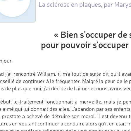
La sclérose en plaques, par Marys
« Bien s'occuper de
pour pouvoir s'occuper 
njour,
 j'ai rencontré William, il m'a tout de suite dit qu'il ava
seillé de continuer à le fréquenter. Malgré la peur de le p
s de plus que moi, j'ai décidé de l'aimer et nous avons vé
ébut, le traitement fonctionnait à merveille, mais je pen
e aimé qui lui donnait des ailes. L'abandon par ses enfant
a prostate a achevé de détruire son moral. Il est devenu 
utres en voulant continuer à conduire alors qu'il en était 
sse et je souffrais tellement de le voir diminuer et à vouloi