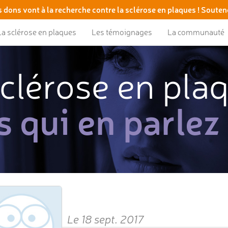
 dons vont à la recherche contre la sclérose en plaques ! Souten
La sclérose en plaques
Les témoignages
La communauté
clérose en pla
s qui en parlez
Le 18 sept. 2017