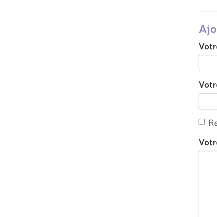
Ajo
Votr
Votre
Re
Votr