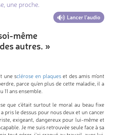
e, une proche.
Lancer l'audio
 soi-même
des autres. »
it une s
clérose en plaques
et des amis m'ont
erdre, parce qu'en plus de cette maladie, il a
cu 11 ans ensemble.
se que c'était surtout le moral au beau fixe
s a pris le dessus pour nous deux et un cancer
triste, exigeant, dangereux pour lui-même et
incapable. Je me suis retrouvée seule face à sa
r tout gérer, j'ai craqué au travail, avec lui,