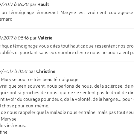
Rault
/2017 à 16:28
par
t un témoignage émouvant Maryse est vraiment courageus
Bernard
Valérie
/2017 à 08:16
par
fique témoignage vous dites tout haut ce que ressentent nos proch
oubliés et pourtant sans eux nombre d'entre nous ne pourraient p
Christine
/2017 à 11:58
par
 Maryse pour ce très beau témoignage.
 vrai que bien souvent, nous parlons de nous, de la sclérose, de n
qui sont si proches de nous, qui ne se sentent pas le droit de dire
nt avoir du courage pour deux, de la volonté, de la hargne... pour 
d chose pour eux-même.
 de nous rappeler que la maladie nous entraîne, mais pas tout seul
i Maryse
le vie à vous.
tine