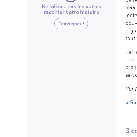
Ne laissez pas les autres
avec 
raconter votre histoire
lent
pouv
Témoignez !
régu
tout 
J'ai
une 
pren
sait
Par 
> So
3 c