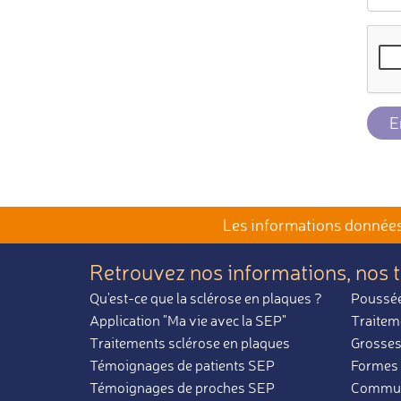
E
Les informations données 
Retrouvez nos informations,
nos 
Qu'est-ce que la sclérose en plaques ?
Poussée
Application "Ma vie avec la SEP"
Traitem
Traitements sclérose en plaques
Grosses
Témoignages de patients SEP
Formes 
Témoignages de proches SEP
Communa