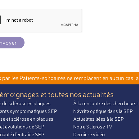
nvoyer
par les Patients-solidaires
ne remplacent en aucun cas la
témoignages et toutes nos actualités
 de sclérose en plaques
À la rencontre des chercheurs
ents symptomatiques SEP
Névrite optique dans la SEP
se et sclérose en plaques
Actualités liées à la SEP
et évolutions de SEP
Notre Sclérose TV
uté d'entraide SEP
Dernière vidéo