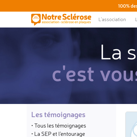
100% des
L’association
La s
c'est vou
Les témoignages
• Tous les témoignages
• La SEP et l'entourage