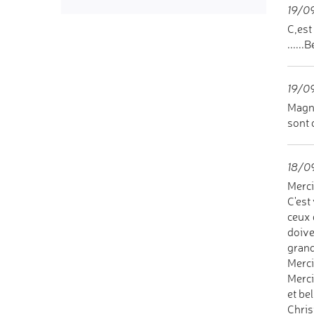
19/09
C,es
......
19/09
Magni
sont 
18/09
Merci
C'est
ceux 
doive
gran
Merci
Merc
et bel
Chris