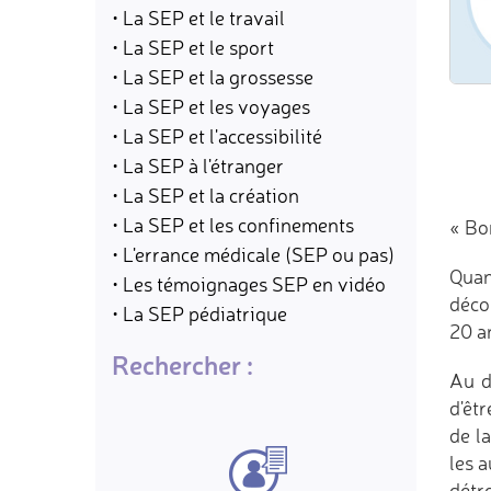
• La SEP et le travail
• La SEP et le sport
• La SEP et la grossesse
• La SEP et les voyages
• La SEP et l'accessibilité
• La SEP à l'étranger
• La SEP et la création
• La SEP et les confinements
« Bo
• L'errance médicale (SEP ou pas)
Quand
• Les témoignages SEP en vidéo
décon
• La SEP pédiatrique
20 an
Rechercher :
Au d
d'êtr
de l
les a
détre