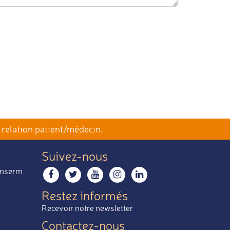
 relation patient/médecin.
Suivez-nous
 Inserm
Restez informés
Recevoir notre newsletter
Contactez-nous