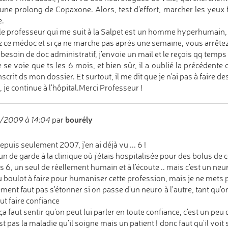
une prolong de Copaxone. Alors, test d'effort, marcher les yeux f
.
le professeur qui me suit à la Salpet est un homme hyperhumain, 
z ce médoc et si ça ne marche pas après une semaine, vous arrêtez
ai besoin de doc administratif, j'envoie un mail et le reçois qq temps
 se voie que ts les 6 mois, et bien sûr, il a oublié la précédente
nscrit ds mon dossier. Et surtout, il me dit que je n'ai pas à faire 
, je continue à l'hôpital.Merci Professeur !
bourély
/2009 à 14:04
par
epuis seulement 2007, j'en ai déjà vu ... 6 !
un de garde à la clinique où j'étais hospitalisée pour des bolus de 
es 6, un seul de réellement humain et à l'écoute .. mais c'est un neur
u boulot à faire pour humaniser cette profession, mais je ne mets 
ment faut pas s'étonner si on passe d'un neuro à l'autre, tant qu'on 
ut faire confiance
ça faut sentir qu'on peut lui parler en toute confiance, c'est un peu 
est pas la maladie qu'il soigne mais un patient ! donc faut qu'il voit