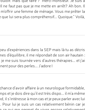
uloir. Mais que faire ? "Merci Monsieur. Je suis à
 Il ne faut pas que je me mette en arrêt? Ah bon. Il
de m'offrir une femme de ménage. Vous me prêter la
e que lui sera plus compréhensif... Quoique." Voilà,
e peu d'expériences dans la SEP mais là tu as décris
es d'équilibre, il me répondait de son air hautain :
je me suis tournée vers d'autres thérapies... et j'ai
nent pour des perles... J'adore !
 chance d'avoir affaire à un neurologue formidable,
mps et je dois dire qu'il est très dispo... il m'a même
d, il s'intéresse à mon cas et je peux parler avec lui
 Pour lui je suis un cas relativement bénin car je
e ce qui me permet de vivre encore relativement