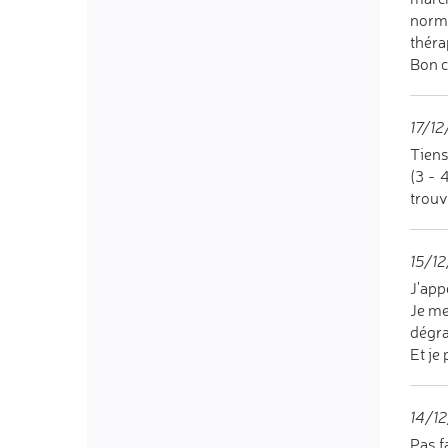
norma
théra
Bon c
17/12
Tiens
(3 - 
trouv
15/12
J'app
Je me
dégra
Et je
14/12
Pas f