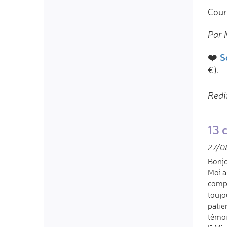
Cour
Par 
❤️
S
€).
Redi
13 
27/08
Bonj
Moi a
compt
toujo
patie
témoi