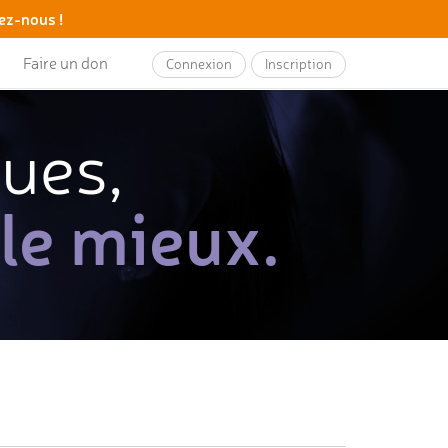
ez-nous !
Faire un don
Connexion
Inscription
ques,
 le mieux.