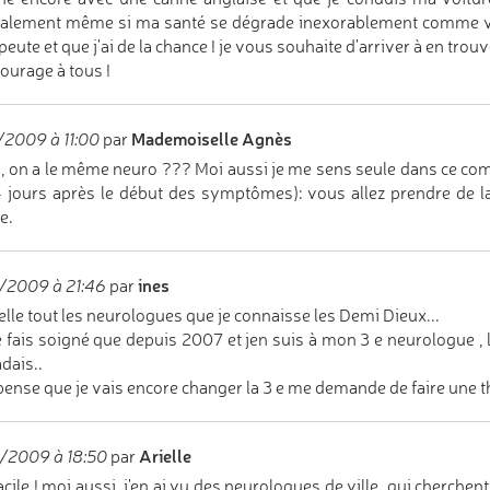
lement même si ma santé se dégrade inexorablement comme vous
peute et que j'ai de la chance ! je vous souhaite d'arriver à en trou
ourage à tous !
Mademoiselle Agnès
/2009 à 11:00
par
, on a le même neuro ??? Moi aussi je me sens seule dans ce co
4 jours après le début des symptômes): vous allez prendre de la
e.
ines
/2009 à 21:46
par
elle tout les neurologues que je connaisse les Demi Dieux...
 fais soigné que depuis 2007 et jen suis à mon 3 e neurologue , l
dais..
 pense que je vais encore changer la 3 e me demande de faire une th
Arielle
/2009 à 18:50
par
acile ! moi aussi, j'en ai vu des neurologues de ville, qui cherchent