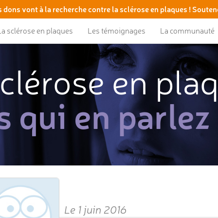
 dons vont à la recherche contre la sclérose en plaques ! Souten
La sclérose en plaques
Les témoignages
La communauté
clérose en pla
s qui en parlez
Le 1 juin 2016