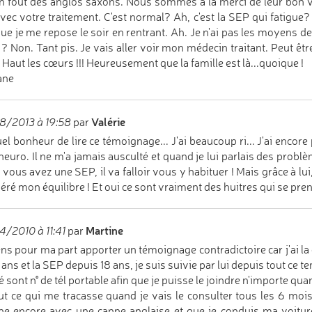
en fout des anglos saxons. Nous sommes à la merci de leur bon vo
avec votre traitement. C'est normal? Ah, c'est la SEP qui fatigue?
que je me repose le soir en rentrant. Ah. Je n'ai pas les moyens 
 ? Non. Tant pis. Je vais aller voir mon médecin traitant. Peut êtr
. Haut les cœurs !!! Heureusement que la famille est là...quoique !
ane
Valérie
8/2013 à 19:58
par
el bonheur de lire ce témoignage... J'ai beaucoup ri... J'ai encor
euro. Il ne m'a jamais ausculté et quand je lui parlais des problèm
vous avez une SEP, il va falloir vous y habituer ! Mais grâce à lui, 
éré mon équilibre ! Et oui ce sont vraiment des huitres qui se pren
Martine
/2010 à 11:41
par
ens pour ma part apporter un témoignage contradictoire car j'ai la
1 ans et la SEP depuis 18 ans, je suis suivie par lui depuis tout ce te
 sont n° de tél portable afin que je puisse le joindre n'importe quan
ut ce qui me tracasse quand je vais le consulter tous les 6 mois.
e encore avec une canne anglaise et que je conduis ma voitur