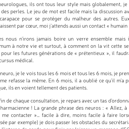
neurologues, ils ont tous leur style mais globalement, j
 des perles. Le jeu de mot est facile mais la discussion av
carapace pour se protéger du malheur des autres. Eux, 
aissent par cœur, moi j'attends aussi un contact « humain 
es nous n'irons jamais boire un verre ensemble mais 
mum à notre vie et surtout, à comment on la vit cette se
 pour les futures générations de « prétentieux », il faudr
 cursus médical.
neuro, je le vois tous les 6 mois et tous les 6 mois, je 
 me refasse la même. En 6 mois, il a oublié ce qu'il m'a pr
ue, ils en voient tellement des patients.
 fin de chaque consultation, je repars avec un tas d'ordonn
harmacienne ! La grande phrase des neuros : « Allez, à d
 me contacter »… facile à dire, moins facile à faire lor
sée par exemple) je dois passer les obstacles du secrétaria