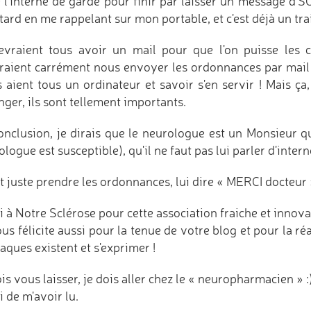
e l'interne de garde pour finir par laisser un message d
tard en me rappelant sur mon portable, et c'est déjà un tr
devraient tous avoir un mail pour que l'on puisse les c
raient carrément nous envoyer les ordonnances par mail si
s aient tous un ordinateur et savoir s'en servir ! Mais ça,
ger, ils sont tellement importants.
nclusion, je dirais que le neurologue est un Monsieur qu'i
logue est susceptible), qu'il ne faut pas lui parler d'inter
ut juste prendre les ordonnances, lui dire « MERCI docteur 
 à Notre Sclérose pour cette association fraiche et innova
us félicite aussi pour la tenue de votre blog et pour la ré
aques existent et s'exprimer !
is vous laisser, je dois aller chez le « neuropharmacien » :) 
 de m'avoir lu.