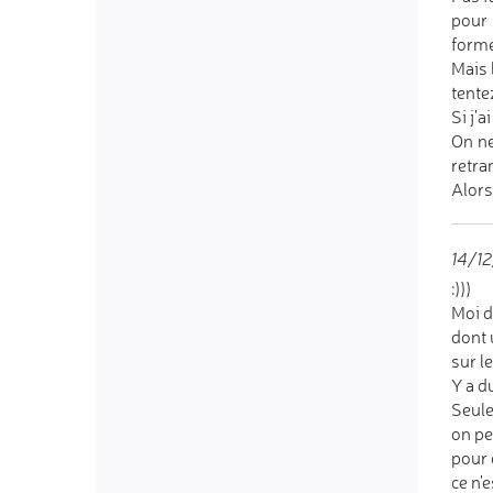
pour 
forme
Mais 
tente
Si j'
On ne
retra
Alors
14/12
:)))
Moi d
dont 
sur l
Y a d
Seule
on pe
pour 
ce n'