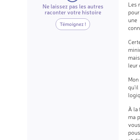
Les 
Ne laissez pas les autres
raconter votre histoire
pour
une 
Témoignez !
conn
Cert
mini
mais
leur
Mon 
qu'il
logiq
À la
ma p
vous
pous