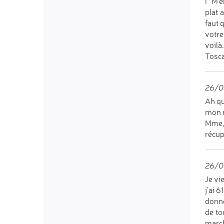
!" M'
plat 
faut 
votre
voilà
Tosc
26/0
Ah qu
mon n
Mme, 
récup
26/04
Je vi
j'ai 6
donné
de to
march