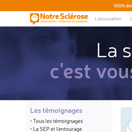
100% des
L’association
La s
c'est vou
Les témoignages
• Tous les témoignages
• La SEP et l'entourage