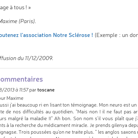
age à tous ! »
Maxime (Paris).
outenez l'association Notre Sclérose !
(Exemple : un do
ffusion du 11/12/2009.
commentaires
toscane
/2013 à 11:57
par
our Maxime
ussi j'ai beaucoup ri en lisant ton témoignage. Mon neuro est un 
e de nos difficultés au quotidien. "Mais non ! il ne faut pas arr
urs malgré la maladie !!" Ah bon. Son nom s'il vous plaît que j
nts à la recherche du médicament miracle. Je prends gilenya d
gnagse. Trois poussées qu'on ne traite plus. " les anglos saxons n