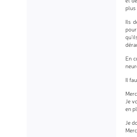
et d
plus 
Ils 
pour
qu'il
déran
En co
neuro
Il fa
Merci
Je vo
en pl
Je do
Merci