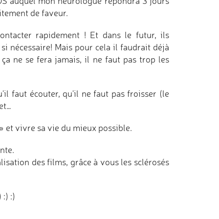
'SOS auquel mon neurologue répondra 3 jours
aitement de faveur.
ontacter rapidement ! Et dans le futur, ils
 nécessaire! Mais pour cela il faudrait déjà
 ça ne se fera jamais, il ne faut pas trop les
l faut écouter, qu'il ne faut pas froisser (le
net…
» et vivre sa vie du mieux possible.
nte.
alisation des films, grâce à vous les sclérosés
:) :)