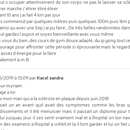
ut s occuper attentivement de son corps ne pas le laisser se sc
er marche / étirer étiré étirer
nt 10 ans j ai fait 4 km par jour
is commencé par quelques mètres puis quelques 100m puis 1km pui
 ainsi qu avec une Sep j ai pu faire...De très belles randonnées da
ut gardez l espoir et soyez bienveillante avec vous même
s vous du bien ,des cours de gym douce adapté, du qi gong tout ce qu
ourage pour affronter cette période si éprouvante mais le regar
 assez d énergie pour le faire
alement à.m.B
Kacel sandra
/2019 à 15:09
par
our myriam
ge a toi
ai mon mari qui a la sclérose en plaque depuis juin 2018
sait un an avant quil avait des symptomes comme les bras qu
dissements et il été menuisier mais il passait un diplome pour tr
lui jusquau jour il ses senti vraiment mal et a lhopital on lon navai
r des examens a lhopital a créteil et la il lont garder et lui on fai