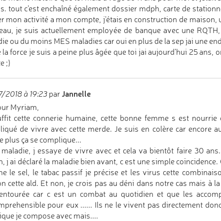
s. tout c'est enchaîné également dossier mdph, carte de stationne
er mon activité a mon compte, j'étais en construction de maison, une
au, je suis actuellement employée de banque avec une RQTH,
ie ou du moins MES maladies car oui en plus de la sep jai une en
 la force je suis a peine plus âgée que toi jai aujourd'hui 25 ans,
e ;)
Jannelle
/2018 à 19:23
par
our Myriam,
ffit cette connerie humaine, cette bonne femme s est nourrie
iqué de vivre avec cette merde. Je suis en colère car encore auj
ie plus ça se complique...
 maladie, j essaye de vivre avec et cela va bientôt faire 30 ans.
n, j ai déclaré la maladie bien avant, c est une simple coïncidence
 le sel, le tabac passif je précise et les virus cette combinai
n cette ald. Et non, je crois pas au déni dans notre cas mais à l
 entourée car c est un combat au quotidien et que les accom
prehensible pour eux ...... Ils ne le vivent pas directement donc
que je compose avec mais....