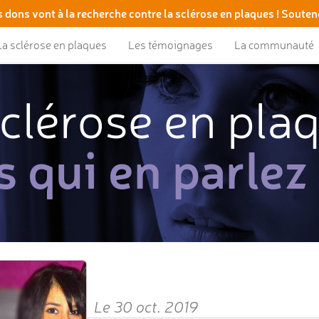
 dons vont à la recherche contre la sclérose en plaques ! Souten
La sclérose en plaques
Les témoignages
La communauté
clérose en pla
s qui en parlez
Le 30 oct. 2019