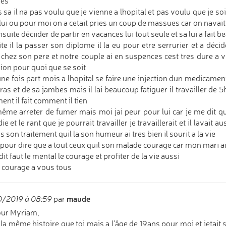
ues
 sa il na pas voulu que je vienne a lhopital et pas voulu que je 
lui ou pour moi on a cetait pries un coup de massues car on navait d
ensuite déciider de partir en vacances lui tout seule et sa lui a fait
te il la passer son diplome il la eu pour etre serrurier et a décide
 chez son pere et notre couple ai en suspences cest tres dure a v
ion pour quoi que se soit
 une fois part mois a lhopital se faire une injection dun medicament
ras et de sa jambes mais il lai beaucoup fatiguer il travailler d
nt il fait comment il tien
 même arreter de fumer mais moi jai peur pour lui car je me dit qui
ie et le rant que je pourrait travailler je travaillerait et il lava
s son traitement quil la son humeur ai tres bien il sourit a la vie
 pour dire que a tout ceux quil son malade courage car mon mari 
dit faut le mental le courage et profiter de la vie aussi
 courage a vous tous
maude
0/2019 à 08:59
par
our Myriam,
u la même histoire que toi mais a l'âge de 19ans pour moi et jetai