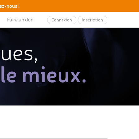
ez-nous !
Faire un don
Connexion
Inscription
ques,
 le mieux.