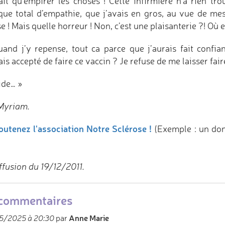
fait qu’empirer les choses ! Cette infirmière n’a rien 
ue total d’empathie, que j’avais en gros, au vue de mes
e ! Mais quelle horreur ! Non, c’est une plaisanterie ?! Où
uand j’y repense, tout ca parce que j’aurais fait confi
ais accepté de faire ce vaccin ? Je refuse de me laisser fair
ide… »
Myriam.
outenez l'association Notre Sclérose !
(Exemple : un do
ffusion du 19/12/2011.
commentaires
Anne Marie
5/2025 à 20:30
par