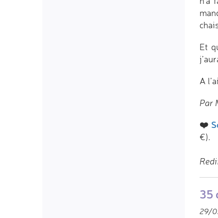
n’a 
manq
chais
Et q
j’aur
A l’a
Par 
❤️
S
€).
Redi
35 
29/0