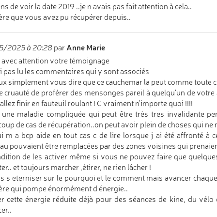
ns de voir la date 2019 ..je n avais pas fait attention à cela..
ère que vous avez pu récupérer depuis..
Anne Marie
5/2025 à 20:28
par
lu avec attention votre témoignage
ai pas lu les commentaires qui y sont associés
ux simplement vous dire que ce cauchemar la peut comme toute cho
e cruauté de proférer des mensonges pareil à quelqu'un de votre 
llez finir en fauteuil roulant ! C vraiment n'importe quoi !!!!
 une maladie compliquée qui peut être très tres invalidante p
oup de cas de récupération..on peut avoir plein de choses qui ne 
i m a bcp aide en tout cas c de lire lorsque j ai été affronté à
au pouvaient être remplacées par des zones voisines qui prenaient 
dition de les activer même si vous ne pouvez faire que quelques
er.. et toujours marcher ,étirer, ne rien lâcher !
s s eterniser sur le pourquoi et le comment mais avancer chaque 
lère qui pompe énormément d énergie..
r cette énergie réduite déjà pour des séances de kine, du vélo
er..