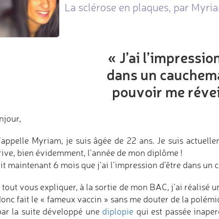
La sclérose en plaques, par Myri
« J’ai l’impressio
dans un cauchem
pouvoir me révei
njour,
’appelle Myriam, je suis âgée de 22 ans. Je suis actuelle
rive, bien évidemment, l’année de mon diplôme !
ait maintenant 6 mois que j’ai l’impression d’être dans un
 tout vous expliquer, à la sortie de mon BAC, j’ai réalisé 
donc fait le « fameux vaccin » sans me douter de la polémiq
 par la suite développé une
diplopie
qui est passée inaper