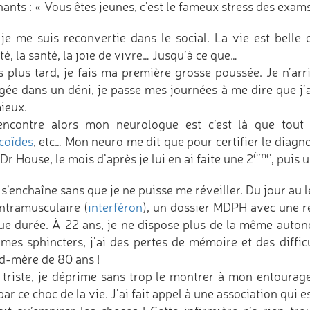
ants : « Vous êtes jeunes, c’est le fameux stress des exams !
 je me suis reconvertie dans le social. La vie est belle
é, la santé, la joie de vivre… Jusqu’à ce que…
s plus tard, je fais ma première grosse poussée. Je n’arr
gée dans un déni, je passe mes journées à me dire que j
ieux.
encontre alors mon neurologue est c’est là que tout
icoïdes
, etc… Mon neuro me dit que pour certifier le diagno
ème
Dr House, le mois d’après je lui en ai faite une 2
, puis 
 s’enchaîne sans que je ne puisse me réveiller. Du jour au
intramusculaire (
interféron
), un dossier MDPH avec une r
ue durée. À 22 ans, je ne dispose plus de la même autono
 mes sphincters, j’ai des pertes de mémoire et des difficu
d-mère de 80 ans !
t triste, je déprime sans trop le montrer à mon entourag
ar ce choc de la vie. J’ai fait appel à une association qui