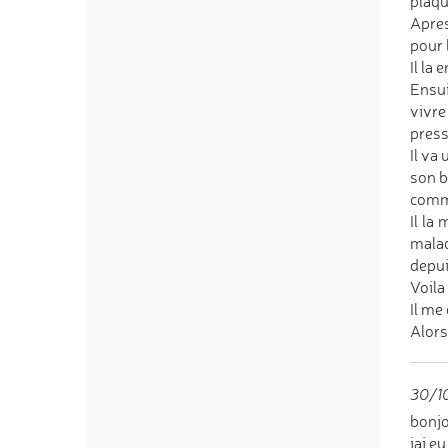
plaq
Apres
pour 
Il la 
Ensui
vivre
press
Il va
son b
comme
Il la
malad
depui
Voila
Il me 
Alors
30/1
bonj
jai e