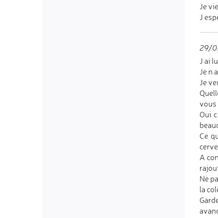
Je vie
J esp
29/0
J ai 
Je n 
Je ve
Quell
vous a
Oui c
beauc
Ce qu
cerve
A con
rajout
Ne pa
la co
Garde
avanc