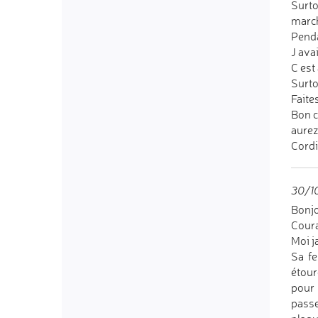
Surto
march
Penda
J ava
C est
Surto
Faite
Bon c
aurez
Cordi
30/10
Bonj
Coura
Moi j
Sa fe
étour
pour 
passe