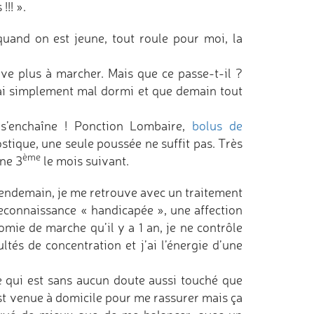
!! ».
 quand on est jeune, tout roule pour moi, la
ive plus à marcher. Mais que ce passe-t-il ?
’ai simplement mal dormi et que demain tout
 s’enchaîne ! Ponction Lombaire,
bolus de
stique, une seule poussée ne suffit pas. Très
ème
une 3
le mois suivant.
 lendemain, je me retrouve avec un traitement
econnaissance « handicapée », une affection
mie de marche qu’il y a 1 an, je ne contrôle
ltés de concentration et j’ai l’énergie d’une
e qui est sans aucun doute aussi touché que
 est venue à domicile pour me rassurer mais ça