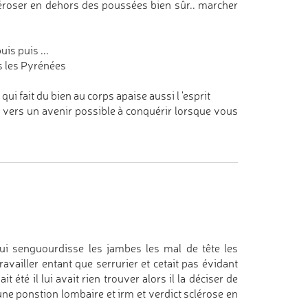
léroser en dehors des poussées bien sûr.. marcher
s puis ...
ns les Pyrénées
i fait du bien au corps apaise aussi l 'esprit
d vers un avenir possible à conquérir lorsque vous
i senguourdisse les jambes les mal de tête les
availler entant que serrurier et cetait pas évidant
t été il lui avait rien trouver alors il la déciser de
t une ponstion lombaire et irm et verdict sclérose en