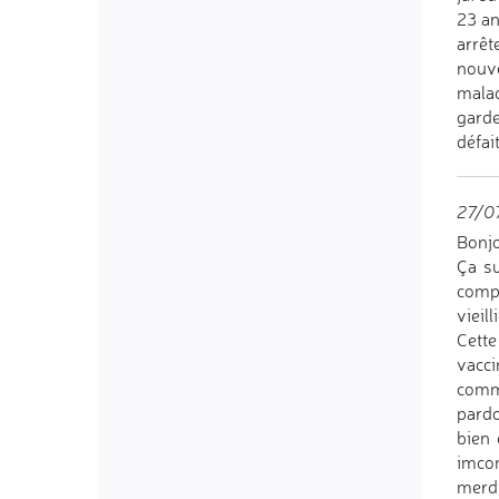
23 an
arrêt
nouve
malad
garde
défait
27/07
Bonj
Ça su
compl
vieill
Cette
vacci
comme
pardo
bien
imcom
merdi