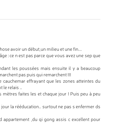
se avoir un début,un milieu et une fin...
âge : ce n est pas parce que vous avez une sep que
endant les poussées mais ensuite il y a beaucoup
marchent pas puis qui remarchent !!!
 ce cauchemar effrayant que les zones atteintes du
le relais ..
 mètres faites les et chaque jour ! Puis peu à peu
jour la rééducation.. surtout ne pas s enfermer ds
 d appartement ,du qi gong assis c excellent pour