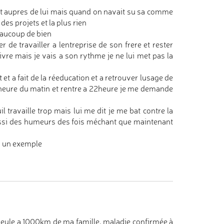
soit aupres de lui mais quand on navait su sa comme
es projets et la plus rien
 beaucoup de bien
r de travailler a lentreprise de son frere et rester
ivre mais je vais a son rythme je ne lui met pas la
 et a fait de la réeducation et a retrouver lusage de
e 5heure du matin et rentre a 22heure je me demande
l travaille trop mais lui me dit je me bat contre la
it aussi des humeurs des fois méchant que maintenant
ai un exemple
t seule a 1000km de ma famille. maladie confirmée à