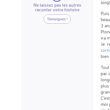
soign
Ne laissez pas les autres
raconter votre histoire
Puis
Témoignez !
beaut
3 an
Plon
ira m
Je r
cort
bien 
Tout
par 
long
plus
gran
C’es
moi p