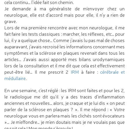
cela continu… l’idée fait son chemin.
Je demande à ma généraliste de m’envoyer chez un
neurologue, elle est d’accord mais pour elle, il n’y a rien de
grave.
Lors de ma première rencontre avec mon neurologue, il me
fait faire les tests classiques : marcher, les réflexes, etc… pour
lui, il y a quelque chose… Comme j’avais lu pas mal de choses
auparavant, j’avais recroisé les informations concernant mes
symptômes et la sclérose en plaques revenait dans tous les
articles… J’avais aussi apporté mes bilans urodynamiques
lors de la consultation et il me dit que cela est effectivement
peut-être lié… Il me prescrit 2
IRM
à faire :
cérébrale et
médullaire
.
En une semaine, c’est réglé : les IRM sont faites et pour les 2,
le radiologue me dit qu’il y a des traces d’inflammation
anciennes et nouvelles… alors, je craque et je lui dis « on peut
parler de la sclérose en plaques ? ». Il me répond : « Votre
neurologue vous en parlera mais les clichés sont évocateurs
»… Je m’effondre… je m’en doutais mais je ne voulais pas que
ce soit cela ! Mon monde s’écroule !