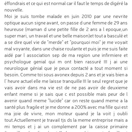
éffondrais et ce qui est normal car il faut le temps de digéré la
nouvelle.
Moi je suis tombe malade en juin 2010 par une nevrite
optique aucun signe avant, on passe d une femme de 29 ans
heureuse (maman d une petite fille de 2 ans a l epoque,un
super mari, un travail et une belle maison)et tout a basculé et
a se dire quel vie de "merde" et "pourquoi moi" je me voyait
mal voyante, dans une chaise roulante et puis je me suis faite
aidé par l association sep de ma region une infirmiere et
psychologue genial qui m ont bien rassuré !!! j ai une
neurologue génial que je peux contacté a tout moment si
besoin. Comme toi sous avonex depuis 2 ans et je vais bien a
l' heure actuel elle me laisse tranquille !!! le seul regret que je
vais avoir dans ma vie est de ne pas avoir de deuxieme
enfant meme si je sais que c est possible mais peur de l
avenir quand meme "lucide" car on reste quand meme a la
santé plus fragile et je me donne a 200% avec ma fille qui est
ma joie de vivre, mon moteur quand je la voit j oubli
tout.Actuellement je travail tjs ds la meme entreprise mais a
mi temps et j ai un complement par la caisse primaire