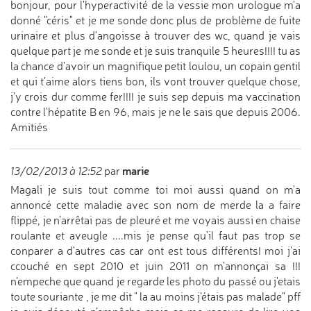
bonjour, pour l'hyperactivité de la vessie mon urologue m'a
donné "céris" et je me sonde donc plus de problème de fuite
urinaire et plus d'angoisse à trouver des wc, quand je vais
quelque part je me sonde et je suis tranquile 5 heures!!!! tu as
la chance d'avoir un magnifique petit loulou, un copain gentil
et qui t'aime alors tiens bon, ils vont trouver quelque chose,
j'y crois dur comme fer!!!! je suis sep depuis ma vaccination
contre l'hépatite B en 96, mais je ne le sais que depuis 2006.
Amitiés
marie
13/02/2013 à 12:52
par
Magali je suis tout comme toi moi aussi quand on m'a
annoncé cette maladie avec son nom de merde la a faire
flippé, je n’arrêtai pas de pleuré et me voyais aussi en chaise
roulante et aveugle ....mis je pense qu'il faut pas trop se
conparer a d'autres cas car ont est tous différents! moi j'ai
ccouché en sept 2010 et juin 2011 on m’annonçai sa !!!
n'empeche que quand je regarde les photo du passé ou j'etais
toute souriante , je me dit " la au moins j’étais pas malade" pff