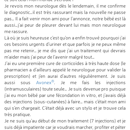
Je revois mon neurologue dès le lendemain, il me confirme
le diagnostic…il est très rassurant mais la nouvelle ne passe
pas… Il a fait venir mon ami pour l’annonce, notre bébé est là
aussi…j’ai peur de pleurer devant lui mais mon neurologue
me rassure.
Là où je suis heureuse c’est qu’on a enfin trouvé pourquoi j’ai
ces besoins urgents d’uriner et que parfois je ne peux même
pas me retenir… je me dis que j’ai un traitement qui devrais
m’aider mais j’ai peur de l’avenir malgré tout…
J’ai eu une première cure de corticoïdes à très haute dose (le
pharmacien a d’ailleurs appelé le neurologue pour valider la
prescription) et j’en aurai d’autres régulièrement. Je suis
®
aussi sous
Avonex
. Je me fais les injections
(intramusculaires) toute seule… Je suis devenue pro puisque
j’ai eu mon bébé par une fécondation in vitro, et j’avais déjà
des injections (sous-cutanées) à faire… mais c’était mon ami
qui s’en chargeait. C’était déjà avec un stylo et je trouve cela
très pratique.
Je ne suis qu’au début de mon traitement (7 injections) et je
suis déjà impatiente car je voudrais marcher, profiter et péter