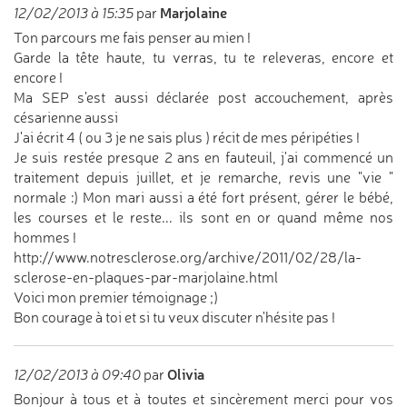
Marjolaine
12/02/2013 à 15:35
par
Ton parcours me fais penser au mien !
Garde la tête haute, tu verras, tu te releveras, encore et
encore !
Ma SEP s'est aussi déclarée post accouchement, après
césarienne aussi
J'ai écrit 4 ( ou 3 je ne sais plus ) récit de mes péripéties !
Je suis restée presque 2 ans en fauteuil, j'ai commencé un
traitement depuis juillet, et je remarche, revis une "vie "
normale :) Mon mari aussi a été fort présent, gérer le bébé,
les courses et le reste... ils sont en or quand même nos
hommes !
http://www.notresclerose.org/archive/2011/02/28/la-
sclerose-en-plaques-par-marjolaine.html
Voici mon premier témoignage ;)
Bon courage à toi et si tu veux discuter n'hésite pas !
Olivia
12/02/2013 à 09:40
par
Bonjour à tous et à toutes et sincèrement merci pour vos