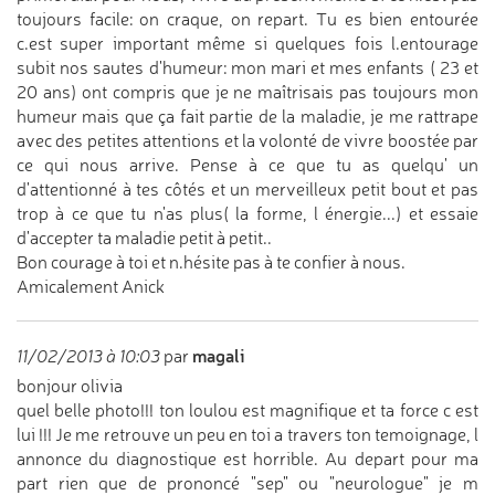
toujours facile: on craque, on repart. Tu es bien entourée
c.est super important même si quelques fois l.entourage
subit nos sautes d'humeur: mon mari et mes enfants ( 23 et
20 ans) ont compris que je ne maîtrisais pas toujours mon
humeur mais que ça fait partie de la maladie, je me rattrape
avec des petites attentions et la volonté de vivre boostée par
ce qui nous arrive. Pense à ce que tu as quelqu' un
d'attentionné à tes côtés et un merveilleux petit bout et pas
trop à ce que tu n'as plus( la forme, l énergie...) et essaie
d'accepter ta maladie petit à petit..
Bon courage à toi et n.hésite pas à te confier à nous.
Amicalement Anick
magali
11/02/2013 à 10:03
par
bonjour olivia
quel belle photo!!! ton loulou est magnifique et ta force c est
lui !!! Je me retrouve un peu en toi a travers ton temoignage, l
annonce du diagnostique est horrible. Au depart pour ma
part rien que de prononcé "sep" ou "neurologue" je m