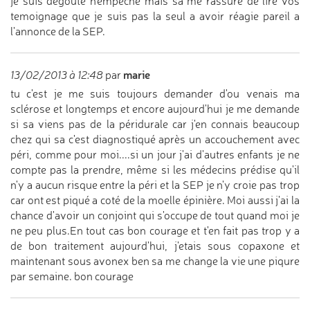
je suis dégouté n’empêche mais sa me rassure de lire vos
temoignage que je suis pas la seul a avoir réagie pareil a
l'annonce de la SEP.
marie
13/02/2013 à 12:48
par
tu c'est je me suis toujours demander d'ou venais ma
sclérose et longtemps et encore aujourd'hui je me demande
si sa viens pas de la péridurale car j'en connais beaucoup
chez qui sa c'est diagnostiqué après un accouchement avec
péri, comme pour moi....si un jour j'ai d'autres enfants je ne
compte pas la prendre, même si les médecins prédise qu'il
n'y a aucun risque entre la péri et la SEP je n'y croie pas trop
car ont est piqué a coté de la moelle épinière. Moi aussi j'ai la
chance d'avoir un conjoint qui s'occupe de tout quand moi je
ne peu plus.En tout cas bon courage et t'en fait pas trop y a
de bon traitement aujourd'hui, j'etais sous copaxone et
maintenant sous avonex ben sa me change la vie une piqure
par semaine. bon courage