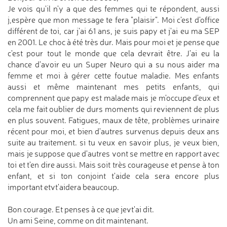
Je vois qu'il n'y a que des femmes qui te répondent, aussi
j,espère que mon message te fera "plaisir". Moi c'est d'office
différent de toi, car j'ai 61 ans, je suis papy et j'ai eu ma SEP
en 2001. Le choc à été très dur. Mais pour moi et je pense que
c'est pour tout le monde que cela devrait être. J'ai eu la
chance d'avoir eu un Super Neuro qui a su nous aider ma
femme et moi à gérer cette foutue maladie. Mes enfants
aussi et même maintenant mes petits enfants, qui
comprennent que papy est malade mais je m'occupe d'eux et
cela me fait oublier de durs moments qui reviennent de plus
en plus souvent. Fatigues, maux de tête, problèmes urinaire
récent pour moi, et bien d'autres survenus depuis deux ans
suite au traitement. si tu veux en savoir plus, je veux bien,
mais je suppose que d'autres vont se mettre en rapport avec
toi et t'en dire aussi. Mais soit très courageuse et pense à ton
enfant, et si ton conjoint t'aide cela sera encore plus
important etvt'aidera beaucoup.
Bon courage. Et penses à ce que jevt'ai dit.
Un ami Seine, comme on dit maintenant.