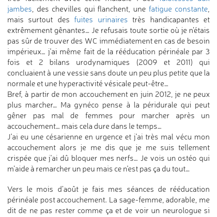
jambes
, des chevilles qui flanchent, une
fatigue constante
,
mais surtout des
fuites urinaires
très handicapantes et
extrêmement gênantes… Je refusais toute sortie où je n’étais
pas sûr de trouver des WC immédiatement en cas de besoin
impérieux… j’ai même fait de la rééducation périnéale par 3
fois et 2 bilans urodynamiques (2009 et 2011) qui
concluaient à une vessie sans doute un peu plus petite que la
normale et une hyperactivité vésicale peut-être…
Bref, à partir de mon accouchement en juin 2012, je ne peux
plus marcher… Ma gynéco pense à la péridurale qui peut
gêner pas mal de femmes pour marcher après un
accouchement… mais cela dure dans le temps…
J’ai eu une césarienne en urgence et j’ai très mal vécu mon
accouchement alors je me dis que je me suis tellement
crispée que j’ai dû bloquer mes nerfs… Je vois un ostéo qui
m’aide à remarcher un peu mais ce n’est pas ça du tout…
Vers le mois d’août je fais mes séances de rééducation
périnéale post accouchement. La sage-femme, adorable, me
dit de ne pas rester comme ça et de voir un neurologue si