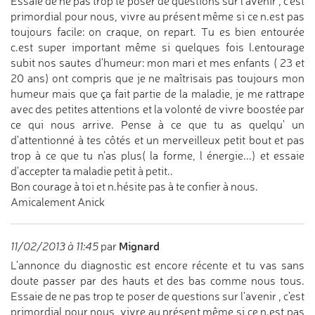
Essaie de ne pas trop te poser de questions sur l'avenir , c'est
primordial pour nous, vivre au présent même si ce n.est pas
toujours facile: on craque, on repart. Tu es bien entourée
c.est super important même si quelques fois l.entourage
subit nos sautes d'humeur: mon mari et mes enfants ( 23 et
20 ans) ont compris que je ne maîtrisais pas toujours mon
humeur mais que ça fait partie de la maladie, je me rattrape
avec des petites attentions et la volonté de vivre boostée par
ce qui nous arrive. Pense à ce que tu as quelqu' un
d'attentionné à tes côtés et un merveilleux petit bout et pas
trop à ce que tu n'as plus( la forme, l énergie...) et essaie
d'accepter ta maladie petit à petit..
Bon courage à toi et n.hésite pas à te confier à nous.
Amicalement Anick
Mignard
11/02/2013 à 11:45
par
L'annonce du diagnostic est encore récente et tu vas sans
doute passer par des hauts et des bas comme nous tous.
Essaie de ne pas trop te poser de questions sur l'avenir , c'est
primordial pour nous, vivre au présent même si ce n.est pas