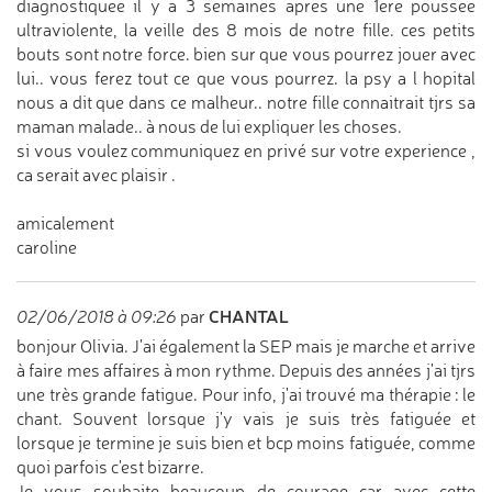
diagnostiquee il y a 3 semaines apres une 1ere poussee
ultraviolente, la veille des 8 mois de notre fille. ces petits
bouts sont notre force. bien sur que vous pourrez jouer avec
lui.. vous ferez tout ce que vous pourrez. la psy a l hopital
nous a dit que dans ce malheur.. notre fille connaitrait tjrs sa
maman malade.. à nous de lui expliquer les choses.
si vous voulez communiquez en privé sur votre experience ,
ca serait avec plaisir .
amicalement
caroline
CHANTAL
02/06/2018 à 09:26
par
bonjour Olivia. J'ai également la SEP mais je marche et arrive
à faire mes affaires à mon rythme. Depuis des années j'ai tjrs
une très grande fatigue. Pour info, j'ai trouvé ma thérapie : le
chant. Souvent lorsque j'y vais je suis très fatiguée et
lorsque je termine je suis bien et bcp moins fatiguée, comme
quoi parfois c'est bizarre.
Je vous souhaite beaucoup de courage car avec cette