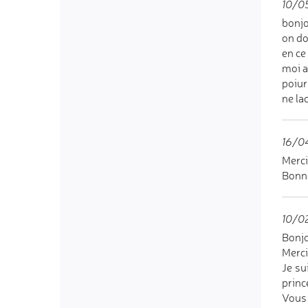
10/0
bonjo
on do
en ce
moi a
poiur
ne la
16/04
Merci
Bonne
10/0
Bonjo
Merci
Je su
princ
Vous 