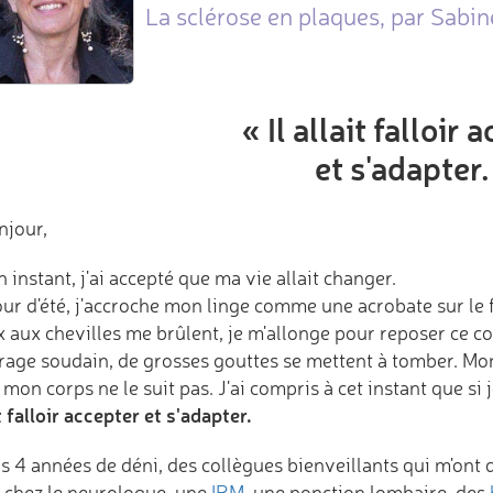
La sclérose en plaques, par Sabin
« Il allait falloir 
et s'adapter.
njour,
 instant, j'ai accepté que ma vie allait changer.
ur d'été, j'accroche mon linge comme une acrobate sur le f
x aux chevilles me brûlent, je m'allonge pour reposer ce c
rage soudain, de grosses gouttes se mettent à tomber. Mon
mon corps ne le suit pas. J'ai compris à cet instant que si
t falloir accepter et s'adapter.
 4 années de déni, des collègues bienveillants qui m'ont d
 chez le neurologue, une
IRM
, une ponction lombaire, des