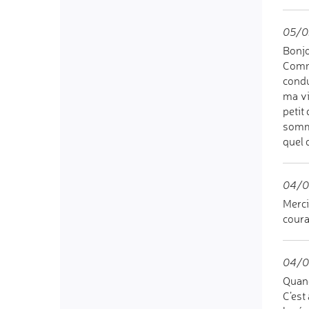
05/0
Bonj
Comme
condu
ma vi
petit
somme
quel 
04/03
Merci
coura
04/03
Quand
C’est