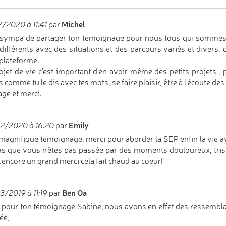
Michel
/2020 à 11:41
par
 sympa de partager ton témoignage pour nous tous qui sommes a
différents avec des situations et des parcours variés et divers, c
 plateforme.
ojet de vie c'est important d'en avoir même des petits projets , p
 comme tu le dis avec tes mots, se faire plaisir, être à l'écoute de
ge et merci.
Emily
2/2020 à 16:20
par
magnifique témoignage, merci pour aborder la SEP enfin la vie a
as que vous n'êtes pas passée par des moments douloureux, trist
.encore un grand merci cela fait chaud au coeur!
Ben Oa
/2019 à 11:19
par
 pour ton témoignage Sabine, nous avons en effet des ressemblan
ée,