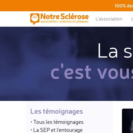
100% des
L’association
La s
c'est vou
Les témoignages
• Tous les témoignages
• La SEP et l'entourage