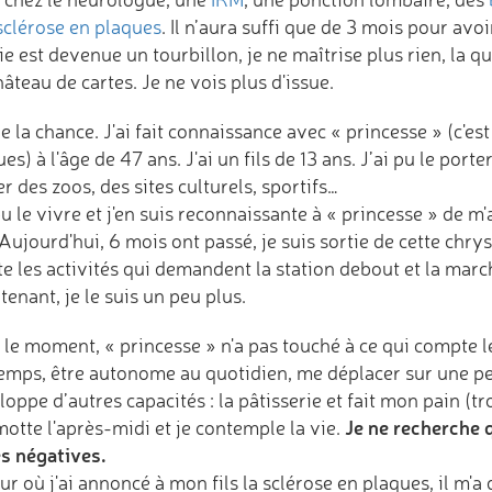
sclérose en plaques
. Il n’aura suffi que de 3 mois pour avoi
e est devenue un tourbillon, je ne maîtrise plus rien, la 
âteau de cartes. Je ne vois plus d'issue.
de la chance. J'ai fait connaissance avec « princesse » (c'e
es) à l'âge de 47 ans. J'ai un fils de 13 ans. J’ai pu le port
er des zoos, des sites culturels, sportifs…
pu le vivre et j'en suis reconnaissante à « princesse » de
 Aujourd'hui, 6 mois ont passé, je suis sortie de cette chrys
te les activités qui demandent la station debout et la march
enant, je le suis un peu plus.
le moment, « princesse » n'a pas touché à ce qui compte le 
emps, être autonome au quotidien, me déplacer sur une pe
oppe d’autres capacités : la pâtisserie et fait mon pain (tro
Je ne recherche q
otte l'après-midi et je contemple la vie.
s négatives.
ur où j'ai annoncé à mon fils la sclérose en plaques, il m'a 