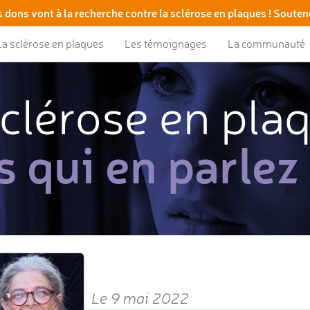
 dons vont à la recherche contre la sclérose en plaques ! Souten
La sclérose en plaques
Les témoignages
La communauté
clérose en pla
s qui en parlez
Le 9 mai 2022