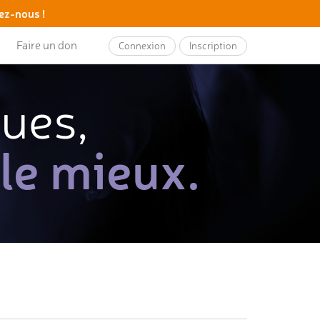
ez-nous !
Faire un don
Connexion
Inscription
ques,
 le mieux.