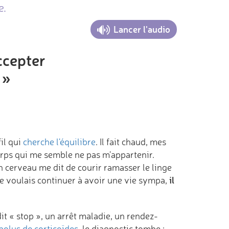
e.
Lancer l'audio
accepter
 »
il qui
cherche l'équilibre
. Il fait chaud, mes
orps qui me semble ne pas m'appartenir.
 cerveau me dit de courir ramasser le linge
il
 je voulais continuer à avoir une vie sympa,
it « stop », un arrêt maladie, un rendez-
bolus de corticoïdes
, le diagnostic tombe :