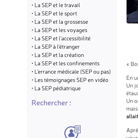
• La SEP et le travail
• La SEP et le sport
• La SEP et la grossesse
• La SEP et les voyages
• La SEP et l'accessibilité
• La SEP à l'étranger
• La SEP et la création
• La SEP et les confinements
« Bo
• L'errance médicale (SEP ou pas)
En un
• Les témoignages SEP en vidéo
Un jo
• La SEP pédiatrique
étau
Un o
Rechercher :
mais 
allai
Après
vous