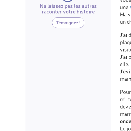
Ne laissez pas les autres
une
raconter votre histoire
Ma vi
un ch
Témoignez !
J'ai 
plaqu
visit
J'ai 
elle.
J’évi
maint
Pour 
mi-t
dével
marm
onde
Le jo