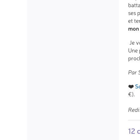
batta
ses 
et te
mon 
Je v
Une 
proc
Par 
❤️
So
€).
Redi
12 