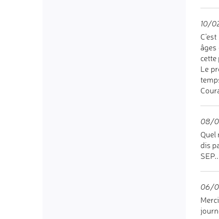
10/02
C'est
âges 
cette
Le pr
temps
Coura
08/0
Quel 
dis p
SEP..
06/03
Merci
journ