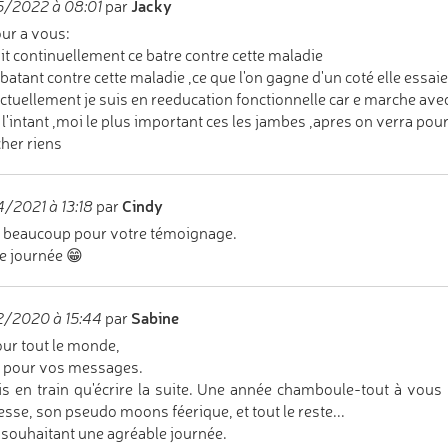
Jacky
5/2022 à 08:01
par
ur a vous:
it continuellement ce batre contre cette maladie
 batant contre cette maladie ,ce que l'on gagne d'un coté elle essaie
ctuellement je suis en reeducation fonctionnelle car e marche avec 
 l'intant ,moi le plus important ces les jambes ,apres on verra pour 
cher riens
Cindy
/2021 à 13:18
par
 beaucoup pour votre témoignage.
 journée 😁
Sabine
2/2020 à 15:44
par
ur tout le monde,
 pour vos messages.
is en train qu'écrire la suite. Une année chamboule-tout à vo
esse, son pseudo moons féerique, et tout le reste...
souhaitant une agréable journée.