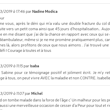
Nadine Modica
3/2019 à 17:46
par
our
 vous, après le déni qui m'a valu une double fracture du col d
ite vers un petit coma ainsi que 45 jours d'hospitalisation.. Aujou
e en me disant que j'ai de la chance en rapport avec ceux qui se d
 déambulateur, même si je ne me promène pratiquement plus, car
s là, alors profitons de ceux que nous aimons . J'ai trouvé une p
défi ! Courage à toutes et à tous
Isaba
/2019 à 11:15
par
 Sabine pour ce témoignage positif et joliment écrit. Je m'y re
ge à tous, on peut vivre AVEC la maladie et non CONTRE. Isabell
Michel
/2019 à 11:07
par
 on tombe malade dans la force de l’âge c’ Un malheur pour les pro
 aussi une merveilleuse occasion de cesser d’a Peur pour tout e