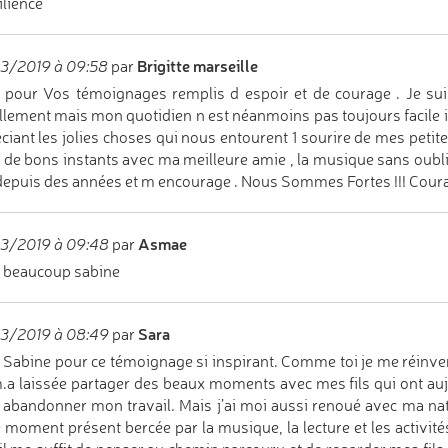
ilience
Brigitte marseille
3/2019 à 09:58
par
 pour Vos témoignages remplis d espoir et de courage . Je su
llement mais mon quotidien n est néanmoins pas toujours facile il
ciant les jolies choses qui nous entourent 1 sourire de mes petite
, de bons instants avec ma meilleure amie , la musique sans oubli
depuis des années et m encourage . Nous Sommes Fortes !!! Courag
Asmae
3/2019 à 09:48
par
 beaucoup sabine
Sara
3/2019 à 08:49
par
 Sabine pour ce témoignage si inspirant. Comme toi je me réinv
m.a laissée partager des beaux moments avec mes fils qui ont aujo
 abandonner mon travail. Mais j’ai moi aussi renoué avec ma nat
e moment présent bercée par la musique, la lecture et les activité