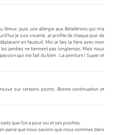
u fémur, puis une allergie aux Bétaférons qui m'a
rd'hui je suis vivante, je profite de chaque jour de
éplacent en fauteuil. Moi je fais la fière avec mon
 les jambes ne tiennent pas longtemps. Mais nous
assion qui me fait du bien : La peinture ! Super et
trouve sur certains points. Bonne continuation et
e
jets que l’on a pour soi et ses proches.
t rien parce que nous savons que nous sommes dans