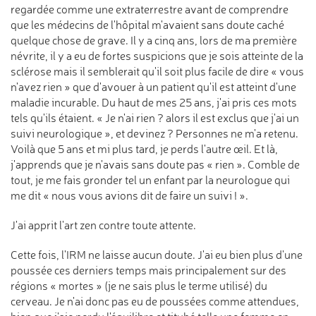
regardée comme une extraterrestre avant de comprendre
que les médecins de l'hôpital m'avaient sans doute caché
quelque chose de grave. Il y a cinq ans, lors de ma première
névrite, il y a eu de fortes suspicions que je sois atteinte de la
sclérose mais il semblerait qu'il soit plus facile de dire « vous
n'avez rien » que d'avouer à un patient qu'il est atteint d'une
maladie incurable. Du haut de mes 25 ans, j'ai pris ces mots
tels qu'ils étaient. « Je n'ai rien ? alors il est exclus que j'ai un
suivi neurologique », et devinez ? Personnes ne m'a retenu.
Voilà que 5 ans et mi plus tard, je perds l'autre œil. Et là,
j'apprends que je n'avais sans doute pas « rien ». Comble de
tout, je me fais gronder tel un enfant par la neurologue qui
me dit « nous vous avions dit de faire un suivi ! ».
J'ai apprit l'art zen contre toute attente.
Cette fois, l'IRM ne laisse aucun doute. J'ai eu bien plus d'une
poussée ces derniers temps mais principalement sur des
régions « mortes » (je ne sais plus le terme utilisé) du
cerveau. Je n'ai donc pas eu de poussées comme attendues,