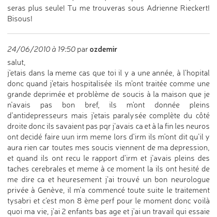
seras plus seule! Tu me trouveras sous Adrienne Rieckert!
Bisous!
ozdemir
24/06/2010 à 19:50
par
salut,
j'etais dans la meme cas que toi il y a une année, à l'hopital
donc quand j'etais hospitalisée ils m'ont traitée comme une
grande deprimée et problème de soucis à la maison que je
n'avais pas bon bref, ils m'ont donnée pleins
d'antidepresseurs mais j'etais paralysée complète du côté
droite donc ils savaient pas pqr j'avais ca et à la fin les neuros
ont decidé faire uun irm meme lors d'irm ils m'ont dit qu'il y
aura rien car toutes mes soucis viennent de ma depression,
et quand ils ont recu le rapport d'irm et j'avais pleins des
taches cerebrales et meme à ce moment la ils ont hesité de
me dire ca et heuresement j'ai trouvé un bon neurologue
privée à Genève, il m'a commencé toute suite le traitement
tysabri et c'est mon 8 ème perf pour le moment donc voilà
quoi ma vie, j'ai 2 enfants bas age et j'ai un travail qui essaie