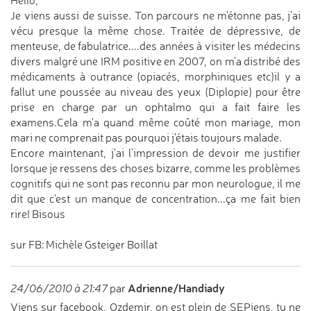
Hello,
Je viens aussi de suisse. Ton parcours ne m'étonne pas, j'ai
vécu presque la même chose. Traitée de dépressive, de
menteuse, de fabulatrice....des années à visiter les médecins
divers malgré une IRM positive en 2007, on m'a distribé des
médicaments à outrance (opiacés, morphiniques etc)il y a
fallut une poussée au niveau des yeux (Diplopie) pour être
prise en charge par un ophtalmo qui a fait faire les
examens.Cela m'a quand même coûté mon mariage, mon
mari ne comprenait pas pourquoi j'étais toujours malade.
Encore maintenant, j'ai l'impression de devoir me justifier
lorsque je ressens des choses bizarre, comme les problèmes
cognitifs qui ne sont pas reconnu par mon neurologue, il me
dit que c'est un manque de concentration...ça me fait bien
rire! Bisous
sur FB: Michèle Gsteiger Boillat
Adrienne/Handiady
24/06/2010 à 21:47
par
Viens sur facebook, Ozdemir, on est plein de SEPiens, tu ne