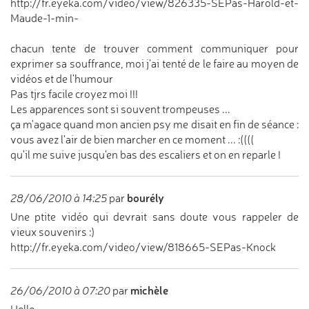
http://fr.eyeka.com/video/view/826335-SEPas-Harold-et-
Maude-1-min-
chacun tente de trouver comment communiquer pour
exprimer sa souffrance, moi j'ai tenté de le faire au moyen de
vidéos et de l'humour
Pas tjrs facile croyez moi !!!
Les apparences sont si souvent trompeuses ...
ça m'agace quand mon ancien psy me disait en fin de séance :
vous avez l'air de bien marcher en ce moment ... :((((
qu'il me suive jusqu'en bas des escaliers et on en reparle !
bourély
28/06/2010 à 14:25
par
Une ptite vidéo qui devrait sans doute vous rappeler de
vieux souvenirs :)
http://fr.eyeka.com/video/view/818665-SEPas-Knock
michèle
26/06/2010 à 07:20
par